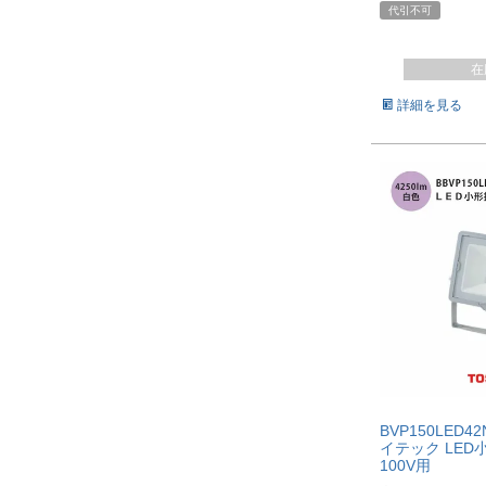
代引不可
在
詳細を見る
BVP150LED4
イテック LE
100V用