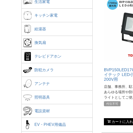
生活家電
キッチン家電
給湯器
換気扇
テレビドアホン
BVP150LED1
防犯カメラ
イテック LE
200V用
アンテナ
店舗、事務所、駐
あらゆる場所や防
照明器具
ライトとしてご使
代引不可
電設資材
カートに入れ
EV・PHEV用備品