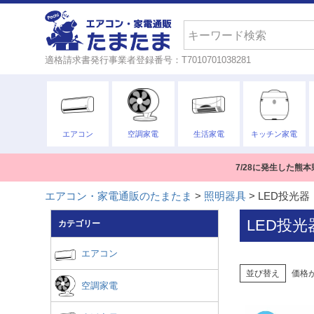
検索
適格請求書発行事業者登録番号：T7010701038281
エアコン
空調家電
生活家電
キッチン家電
7/28に発生した
エアコン・家電通販のたまたま
照明器具
LED投光器
LED投光
カテゴリー
エアコン
並び替え
価格
空調家電