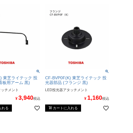
(K) 東芝ライテック 投
CF-BVP0F(K) 東芝ライテック 投
看板用アーム 黒)
光器部品 (フランジ 黒)
タッチメント
LED投光器アタッチメント
3,940
1,160
¥
税込
¥
税込
入れる
カートに入れる