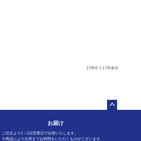
17
件中
1
-
17
件表示
ペー
ジト
お届け
ップ
へ
ご注文より1～2日営業日で出荷いたします。
※商品により出荷までお時間をいただくものがございます。