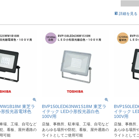
詳細を見る
5WW1B18M 東芝ラ
BVP150LED63NW1S18M 東芝ラ
BVP150LE
D小形投光器電球色
イテック LED小形投光器白色
イテック L
100V用
100V用
車場、工場、自宅など
店舗、事務所、駐車場、工場、自宅など
店舗、事務所
犯、看板、屋外通路の
あらゆる場所や防犯、看板、屋外通路の
あらゆる場所
用可能
ライトとしてご使用可能
ライトとして