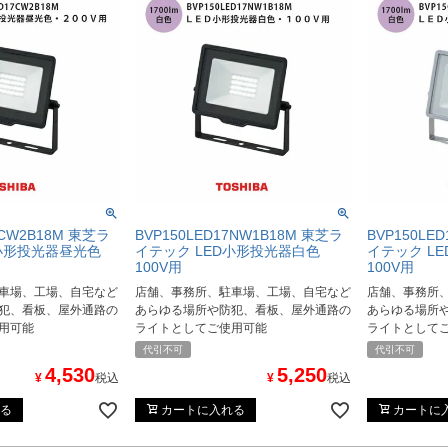
7CW2B18M 東芝ラ
BVP150LED17NW1B18M 東芝ラ
BVP150LE
D小形投光器昼光色
イテック LED小形投光器白色
イテック L
100V用
100V用
車場、工場、自宅など
店舗、事務所、駐車場、工場、自宅など
店舗、事務所
犯、看板、屋外通路の
あらゆる場所や防犯、看板、屋外通路の
あらゆる場所
用可能
ライトとしてご使用可能
ライトとして
代引不可
代引不可
4,530
5,250
¥
税込
¥
税込
る
カートに入れる
カートに