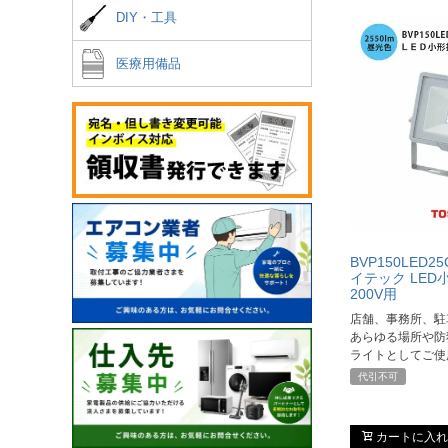
DIY・工具
医療用備品
BVP150LED2
イテック LE
200V用
店舗、事務所、駐
あらゆる場所や防
ライトとしてご使
代引不可
カートに入れ