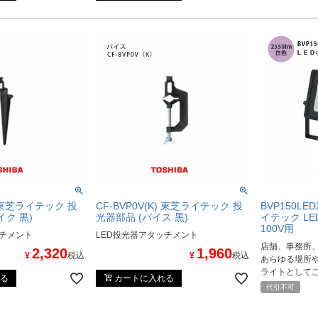
K) 東芝ライテック 投
CF-BVP0V(K) 東芝ライテック 投
BVP150LE
イク 黒)
光器部品 (バイス 黒)
イテック L
100V用
ッチメント
LED投光器アタッチメント
店舗、事務所
2,320
1,960
¥
税込
¥
税込
あらゆる場所
ライトとして
る
カートに入れる
代引不可