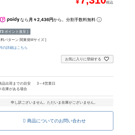
¥
税込
なら
月々2,436円
から。分割手数料無料
73
ポイント進呈 ]
送料パターン
関東発Mサイズ
料の詳細はこちら
お気に入りに登録する
商品出荷までの目安
3～4営業日
※在庫がある場合
申し訳ございません。ただいま在庫がございません。
商品についてのお問い合わせ