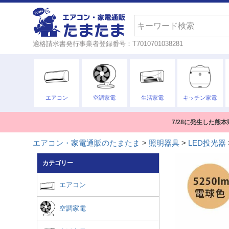
検索
適格請求書発行事業者登録番号：T7010701038281
エアコン
空調家電
生活家電
キッチン家電
7/28に発生した
エアコン・家電通販のたまたま
照明器具
LED投光器
カテゴリー
エアコン
空調家電