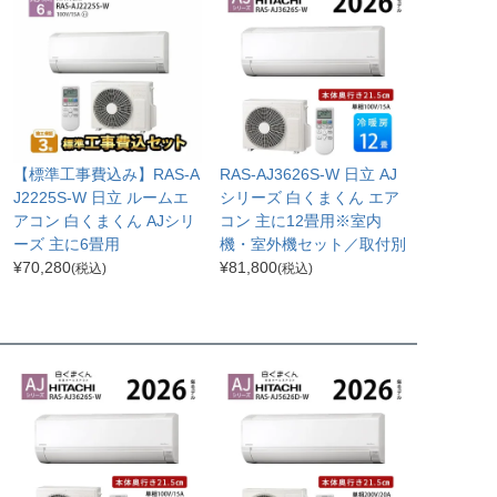
【標準工事費込み】RAS-A
RAS-AJ3626S-W 日立 AJ
J2225S-W 日立 ルームエ
シリーズ 白くまくん エア
アコン 白くまくん AJシリ
コン 主に12畳用※室内
ーズ 主に6畳用
機・室外機セット／取付別
¥
70,280
¥
81,800
(税込)
(税込)