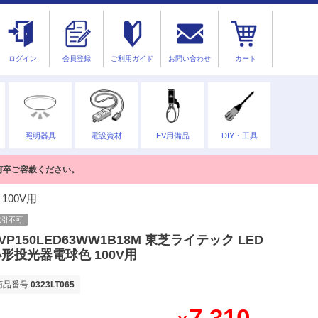
ログイン
会員登録
ご利用ガイド
お問い合わせ
カート
照明器具
電設資材
EV用備品
DIY・工具
何卒ご容赦ください。
100V用
代引不可
VP150LED63WW1B18M 東芝ライテック LED
形投光器電球色 100V用
商品番号
0323LT065
7,310