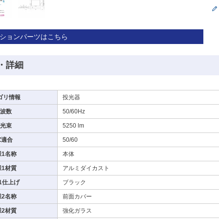
プションパーツはこちら
・詳細
ゴリ情報
投光器
波数
50/60Hz
光束
5250 lm
Z適合
50/60
様1名称
本体
様1材質
アルミダイカスト
1仕上げ
ブラック
様2名称
前面カバー
様2材質
強化ガラス