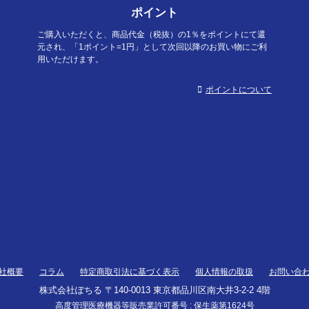
ポイント
ご購入いただくと、商品代金（税抜）の1％をポイントにて還
元され、「1ポイント=1円」として次回以降のお買い物にご利
用いただけます。
ポイントについて
社概要
コラム
特定商取引法に基づく表示
個人情報の取扱
お問い合
株式会社ぽちる 〒140-0013 東京都品川区南大井3-2-2 4階
高度管理医療機器等販売業許可番号 : 保生薬第1624号