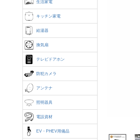
生活家電
キッチン家電
給湯器
換気扇
テレビドアホン
防犯カメラ
アンテナ
照明器具
電設資材
EV・PHEV用備品