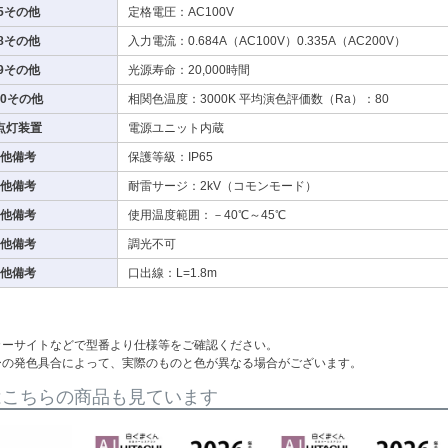
5その他
定格電圧：AC100V
8その他
入力電流：0.684A（AC100V）0.335A（AC200V）
9その他
光源寿命：20,000時間
10その他
相関色温度：3000K 平均演色評価数（Ra）：80
点灯装置
電源ユニット内蔵
他備考
保護等級：IP65
他備考
耐雷サージ：2kV（コモンモード）
他備考
使用温度範囲：－40℃～45℃
他備考
調光不可
他備考
口出線：L=1.8m
カーサイトなどで型番より仕様等をご確認ください。
ーの発色具合によって、実際のものと色が異なる場合がございます。
はこちらの商品も見ています