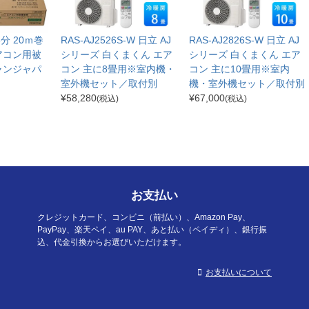
分3分 20ｍ巻
RAS-AJ2526S-W 日立 AJ
RAS-AJ2826S-W 日立 AJ
アコン用被
シリーズ 白くまくん エア
シリーズ 白くまくん エア
ャンジャパ
コン 主に8畳用※室内機・
コン 主に10畳用※室内
室外機セット／取付別
機・室外機セット／取付別
¥
58,280
¥
67,000
(税込)
(税込)
お支払い
クレジットカード、コンビニ（前払い）、Amazon Pay、
PayPay、楽天ペイ、au PAY、あと払い（ペイディ）、銀行振
込、代金引換からお選びいただけます。
お支払いについて