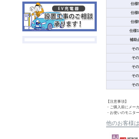
仕様
仕様
仕様
仕様
補助
その
その
その
その
その
【注意事項】
・ご購入前にメー
・お使いのモニタ
他のお客様