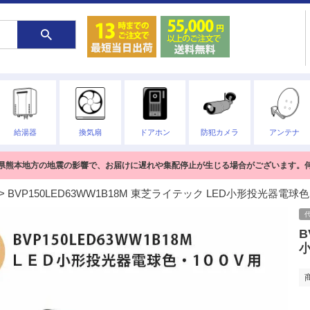
給湯器
換気扇
ドアホン
防犯カメラ
アンテナ
熊本県熊本地方の地震の影響で、お届けに遅れや集配停止が生じる場合がございます。
BVP150LED63WW1B18M 東芝ライテック LED小形投光器電球色 
B
小