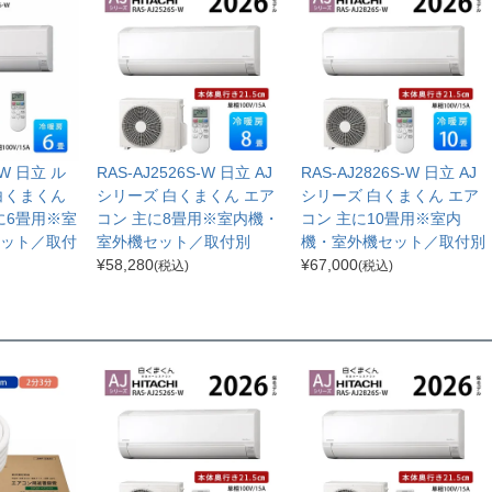
-W 日立 ル
RAS-AJ2526S-W 日立 AJ
RAS-AJ2826S-W 日立 AJ
白くまくん
シリーズ 白くまくん エア
シリーズ 白くまくん エア
に6畳用※室
コン 主に8畳用※室内機・
コン 主に10畳用※室内
ット／取付
室外機セット／取付別
機・室外機セット／取付別
¥
58,280
¥
67,000
(税込)
(税込)