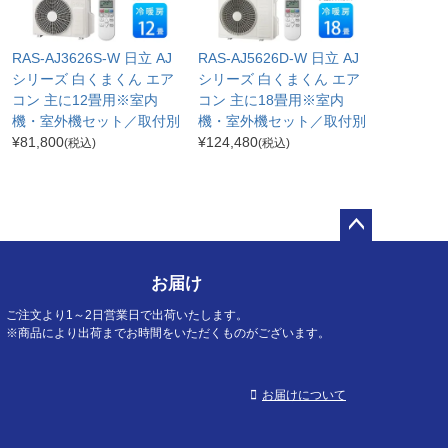
RAS-AJ3626S-W 日立 AJ
RAS-AJ5626D-W 日立 AJ
シリーズ 白くまくん エア
シリーズ 白くまくん エア
コン 主に12畳用※室内
コン 主に18畳用※室内
機・室外機セット／取付別
機・室外機セット／取付別
¥
81,800
¥
124,480
(税込)
(税込)
ペー
ジト
お届け
ップ
へ
ご注文より1～2日営業日で出荷いたします。
※商品により出荷までお時間をいただくものがございます。
お届けについて