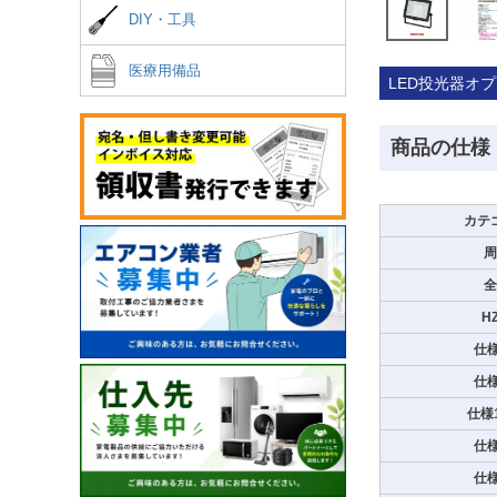
DIY・工具
医療用備品
LED投光器オ
商品の仕様
カテ
周
全
H
仕
仕
仕様
仕
仕