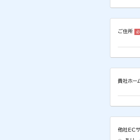
ご住所
貴社ホー
他社EC