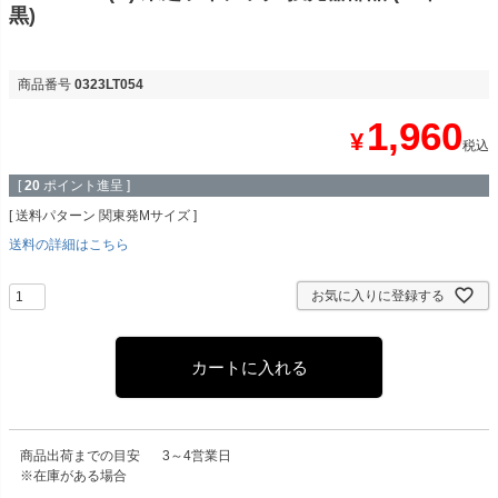
黒)
商品番号
0323LT054
1,960
¥
税込
[
20
ポイント進呈 ]
送料パターン
関東発Mサイズ
送料の詳細はこちら
お気に入りに登録する
カートに入れる
商品出荷までの目安
3～4営業日
※在庫がある場合