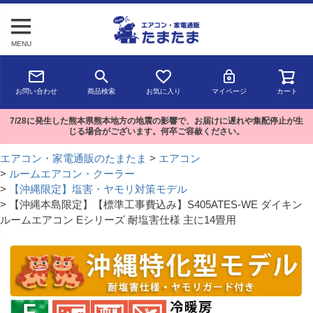
MENU
お問い合わせ
商品検索
お気に入り
マイページ
カート
7/28に発生した熊本県熊本地方の地震の影響で、お届けに遅れや集配停止が生
じる場合がございます。何卒ご容赦ください。
エアコン・家電通販のたまたま
エアコン
ルームエアコン・クーラー
【沖縄限定】塩害・ヤモリ対策モデル
【沖縄本島限定】【標準工事費込み】S405ATES-WE ダイキン
ルームエアコン Eシリーズ 耐塩害仕様 主に14畳用