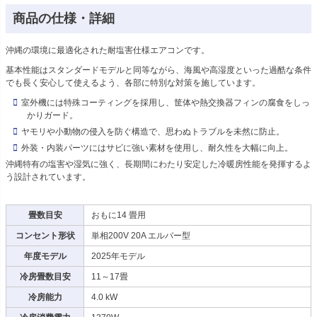
商品の仕様・詳細
沖縄の環境に最適化された耐塩害仕様エアコンです。
基本性能はスタンダードモデルと同等ながら、海風や高湿度といった過酷な条件
でも長く安心して使えるよう、各部に特別な対策を施しています。
室外機には特殊コーティングを採用し、筐体や熱交換器フィンの腐食をしっ
かりガード。
ヤモリや小動物の侵入を防ぐ構造で、思わぬトラブルを未然に防止。
外装・内装パーツにはサビに強い素材を使用し、耐久性を大幅に向上。
沖縄特有の塩害や湿気に強く、長期間にわたり安定した冷暖房性能を発揮するよ
う設計されています。
畳数目安
おもに14 畳用
コンセント形状
単相200V 20A エルバー型
年度モデル
2025年モデル
冷房畳数目安
11～17畳
冷房能力
4.0 kW