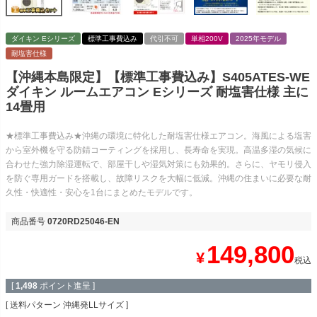
ダイキン Eシリーズ
標準工事費込み
代引不可
単相200V
2025年モデル
耐塩害仕様
【沖縄本島限定】【標準工事費込み】S405ATES-WE
ダイキン ルームエアコン Eシリーズ 耐塩害仕様 主に
14畳用
★標準工事費込み★沖縄の環境に特化した耐塩害仕様エアコン。海風による塩害
から室外機を守る防錆コーティングを採用し、長寿命を実現。高温多湿の気候に
合わせた強力除湿運転で、部屋干しや湿気対策にも効果的。さらに、ヤモリ侵入
を防ぐ専用ガードを搭載し、故障リスクを大幅に低減。沖縄の住まいに必要な耐
久性・快適性・安心を1台にまとめたモデルです。
商品番号
0720RD25046-EN
149,800
¥
税込
[
1,498
ポイント進呈 ]
送料パターン
沖縄発LLサイズ