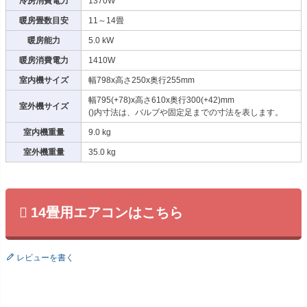
冷房消費電力
1370W
暖房畳数目安
11～14畳
暖房能力
5.0 kW
暖房消費電力
1410W
室内機サイズ
幅798x高さ250x奥行255mm
幅795(+78)x高さ610x奥行300(+42)mm
室外機サイズ
()内寸法は、バルブや固定足までの寸法を表します。
室内機重量
9.0 kg
室外機重量
35.0 kg
14畳用エアコンはこちら
レビューを書く