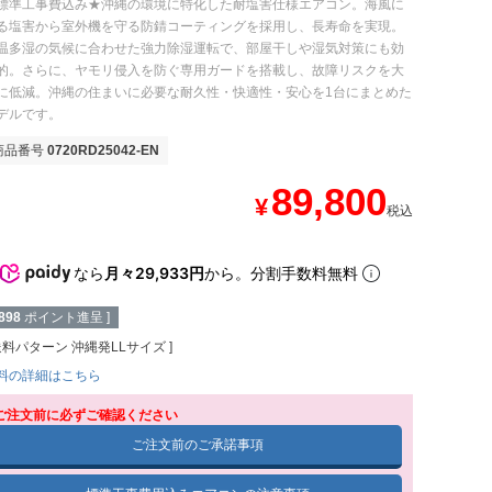
標準工事費込み★沖縄の環境に特化した耐塩害仕様エアコン。海風に
る塩害から室外機を守る防錆コーティングを採用し、長寿命を実現。
温多湿の気候に合わせた強力除湿運転で、部屋干しや湿気対策にも効
的。さらに、ヤモリ侵入を防ぐ専用ガードを搭載し、故障リスクを大
に低減。沖縄の住まいに必要な耐久性・快適性・安心を1台にまとめた
デルです。
商品番号
0720RD25042-EN
89,800
¥
税込
なら
月々29,933円
から。分割手数料無料
898
ポイント進呈 ]
送料パターン
沖縄発LLサイズ
料の詳細はこちら
ご注文前に必ずご確認ください
ご注文前のご承諾事項