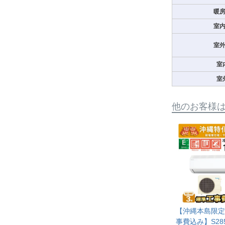
暖
室
室
室
室
他のお客様
【沖縄本島限定
事費込み】S285