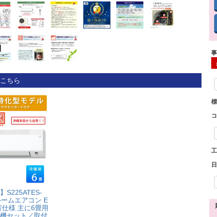
こちら
日
225ATES-
ルームエアコン E
害仕様 主に6畳用
機セット／取付