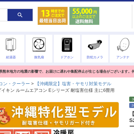
給湯器
換気扇
ドアホン
防犯カメラ
アンテナ
熊本県熊本地方の地震の影響で、お届けに遅れや集配停止が生じる場合がございます。
コン・クーラー
【沖縄限定】塩害・ヤモリ対策モデル
ダイキン ルームエアコン Eシリーズ 耐塩害仕様 主に6畳用
S
ー