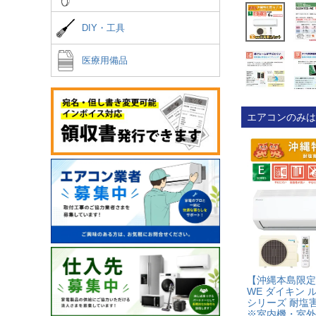
DIY・工具
医療用備品
エアコンのみは
【沖縄本島限定】S
WE ダイキン 
シリーズ 耐塩
※室内機・室外