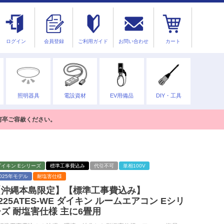
ログイン
会員登録
ご利用ガイド
お問い合わせ
カート
照明器具
電設資材
EV用備品
DIY・工具
何卒ご容赦ください。
ダイキン Eシリーズ
標準工事費込み
代引不可
単相100V
2025年モデル
耐塩害仕様
【沖縄本島限定】【標準工事費込み】
225ATES-WE ダイキン ルームエアコン Eシリ
ズ 耐塩害仕様 主に6畳用