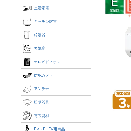
生活家電
キッチン家電
給湯器
換気扇
テレビドアホン
防犯カメラ
アンテナ
照明器具
電設資材
EV・PHEV用備品