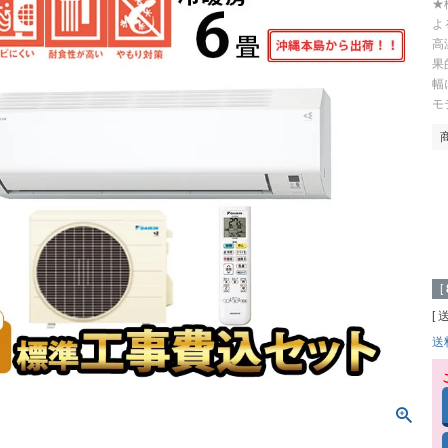
★
よ
高
果
幅
モ
[
送