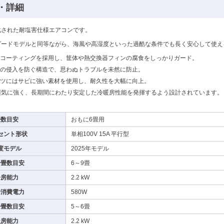
・詳細
化された耐塩害仕様エアコンです。
ダードモデルと同等ながら、海風や高湿度といった過酷な条件でも長く安心して使え
コーティングを採用し、筐体や熱交換器フィンの腐食をしっかりガード。
の侵入を防ぐ構造で、思わぬトラブルを未然に防止。
ツにはサビに強い素材を使用し、耐久性を大幅に向上。
湿気に強く、長期間にわたり安定した冷暖房性能を発揮するよう設計されています。
畳数目安
おもに6畳用
セント形状
単相100V 15A 平行型
度モデル
2025年モデル
房畳数目安
6～9畳
冷房能力
2.2 kW
房消費電力
580W
房畳数目安
5～6畳
暖房能力
2.2 kW