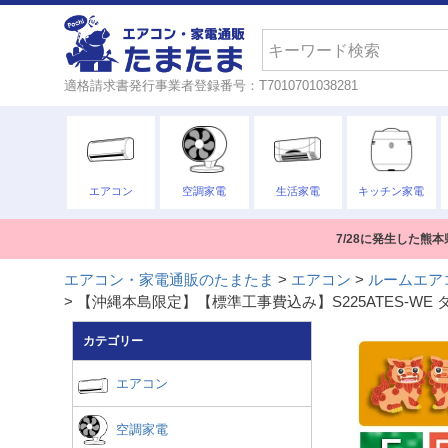
検索
適格請求書発行事業者登録番号：T7010701038281
エアコン
空調家電
生活家電
キッチン家電
7/28に発生した
エアコン・家電通販のたまたま
エアコン
ルームエア
【沖縄本島限定】【標準工事費込み】S225ATES-WE 
カテゴリー
エアコン
空調家電