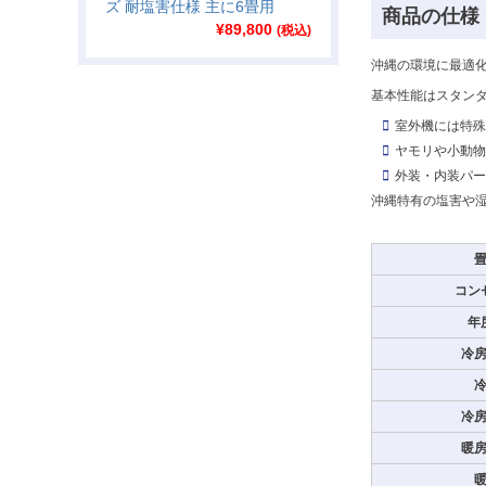
ズ 耐塩害仕様 主に6畳用
商品の仕様
¥
89,800
(税込)
沖縄の環境に最適
基本性能はスタン
室外機には特殊
ヤモリや小動物
外装・内装パー
沖縄特有の塩害や
コン
年
冷
冷
暖