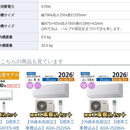
房消費電力
470W
内機サイズ
幅798x高さ250x奥行255mm
幅675(+65)x高さ550x奥行284(+42)mm
外機サイズ
()内寸法は、バルブや固定足までの寸法を表します。
内機重量
8.5 kg
外機重量
20.0 kg
はこちらの商品も見ています
】【標準工
【沖縄本島限定】【標準工
【沖縄本島限定】【標準工
ATES-WE
事費込み】AQA-JS226A-
事費込み】AQA-JS286A-