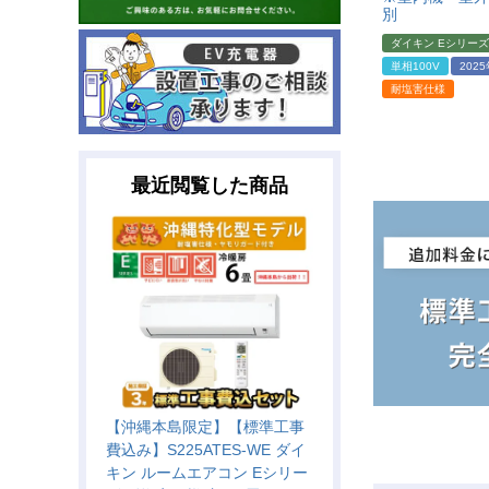
別
ダイキン Eシリーズ
単相100V
202
耐塩害仕様
最近閲覧した商品
【沖縄本島限定】【標準工事
費込み】S225ATES-WE ダイ
キン ルームエアコン Eシリー