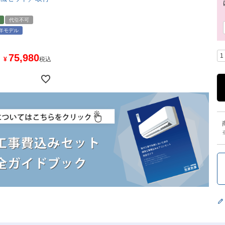
代引不可
5年モデル
75,980
¥
税込