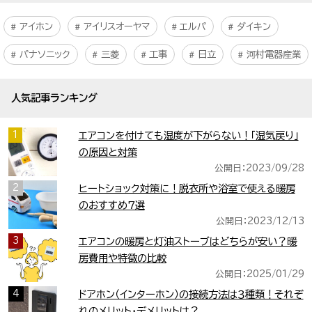
アイホン
アイリスオーヤマ
エルパ
ダイキン
パナソニック
三菱
工事
日立
河村電器産業
人気記事ランキング
1
エアコンを付けても湿度が下がらない！「湿気戻り」
の原因と対策
公開日：2023/09/28
2
ヒートショック対策に！脱衣所や浴室で使える暖房
のおすすめ7選
公開日：2023/12/13
3
エアコンの暖房と灯油ストーブはどちらが安い？暖
房費用や特徴の比較
公開日：2025/01/29
4
ドアホン（インターホン）の接続方法は３種類！それぞ
れのメリット・デメリットは？