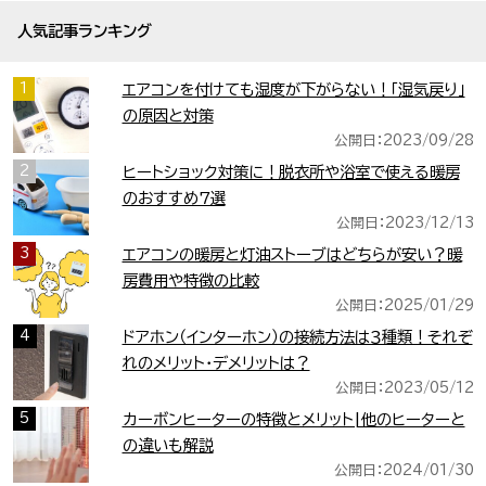
人気記事ランキング
1
エアコンを付けても湿度が下がらない！「湿気戻り」
の原因と対策
公開日：2023/09/28
2
ヒートショック対策に！脱衣所や浴室で使える暖房
のおすすめ7選
公開日：2023/12/13
3
エアコンの暖房と灯油ストーブはどちらが安い？暖
房費用や特徴の比較
公開日：2025/01/29
4
ドアホン（インターホン）の接続方法は３種類！それぞ
れのメリット・デメリットは？
公開日：2023/05/12
5
カーボンヒーターの特徴とメリット|他のヒーターと
の違いも解説
公開日：2024/01/30