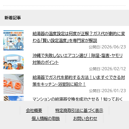
新着記事
給湯器の温度設定は何度が正解？ガス代が劇的に変
わる「賢い設定温度」を専門家が解説
公開日：2026/06/23
沖縄で失敗しないエアコン選び｜除湿・塩害・ヤモリ
対策のポイント
公開日：2026/02/12
給湯器でガス代を節約する方法！いますぐできる対
策をキッチン・浴室別に紹介！
公開日：2026/01/23
マンションの給湯器交換を成功させる！知っておく
べき種類と注意点
会社概要
特定商取引法に基づく表示
公開日：2025/12/01
個人情報の取扱
お問い合わせ
給湯器の寿命は何年？交換時期のサインと修理か買
い替えの判断基準