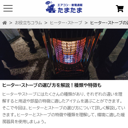
toggle
navigation
お役立ちコラム
ヒーター・ストーブ
ヒーター・ストーブ
ヒーター・ストーブの選び方を解説！種類や特徴も
ヒーターやストーブにはたくさんの種類があり、それぞれの違いを理
解すると用途や部屋の特徴に適したアイテムを選ぶことができます。
そこで今回は、ヒーターとストーブの選び方について詳しく解説してい
きます。ヒーターとストーブの特徴や種類を理解して、環境に適した暖
房器具を使用しましょう。