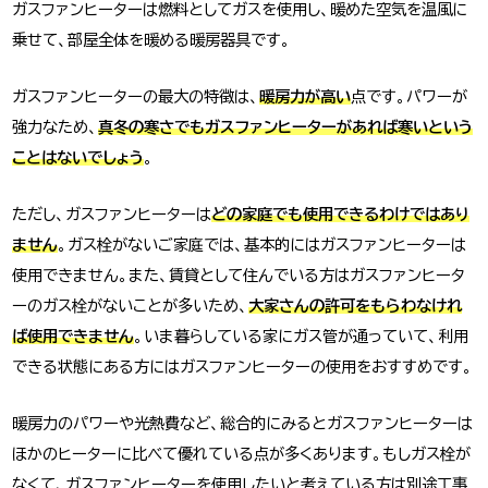
ガスファンヒーターは燃料としてガスを使用し、暖めた空気を温風に
乗せて、部屋全体を暖める暖房器具です。
ガスファンヒーターの最大の特徴は、
暖房力が高い
点です。パワーが
強力なため、
真冬の寒さでもガスファンヒーターがあれば寒いという
ことはないでしょう
。
ただし、ガスファンヒーターは
どの家庭でも使用できるわけではあり
ません
。ガス栓がないご家庭では、基本的にはガスファンヒーターは
使用できません。また、賃貸として住んでいる方はガスファンヒータ
ーのガス栓がないことが多いため、
大家さんの許可をもらわなけれ
ば使用できません
。いま暮らしている家にガス管が通っていて、利用
できる状態にある方にはガスファンヒーターの使用をおすすめです。
暖房力のパワーや光熱費など、総合的にみるとガスファンヒーターは
ほかのヒーターに比べて優れている点が多くあります。もしガス栓が
なくて、ガスファンヒーターを使用したいと考えている方は別途工事