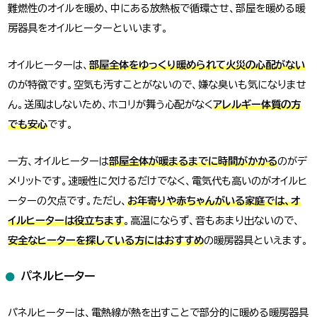
難燃性のオイルを暖め、中にある放熱板で循環させ、部屋を暖める暖
房器具をオイルヒーターといいます。
オイルヒーターは、
部屋全体をゆっくり暖められて火災の心配がない
のが特徴です。空気も汚すことがないので、嫌な臭いも気になりませ
ん。送風はしないため、ホコリが舞う心配がなく
アレルギー体質の方
でも安心
です。
一方、オイルヒーターは
部屋全体が暖まるまでに時間がかかる
のがデ
メリットです。速暖性に欠けるだけでなく、電気代も高いのがオイルヒ
ーターの欠点です。ただし、
お年寄りや赤ちゃんがいる家庭では、オ
イルヒーターは役立ちます
。高温にならず、音もあまり出ないので、
安全なヒーターを探している方にはおすすめ
の暖房器具といえます。
パネルヒーター
パネルヒーターは、電熱線が熱を出すことで部分的に暖める暖房器具