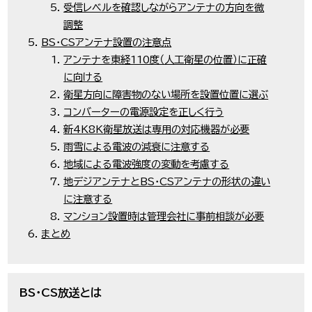
受信レベルを確認しながらアンテナの方向を微
調整
BS・CSアンテナ設置の注意点
アンテナを東経110度（人工衛星の位置）に正確
に向ける
衛星方向に障害物のない場所を設置位置に選ぶ
コンバーターの電源設定を正しく行う
新4K8K衛星放送は専用の対応機器が必要
雨雪による電波の減衰に注意する
地域による電波強度の変動を考慮する
地デジアンテナとBS・CSアンテナの形状の違い
に注意する
マンション設置時は管理会社に事前相談が必要
まとめ
BS・CS放送とは