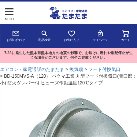
MENU
お問い合わせ
商品検索
お気に入り
マイページ
カート
7/28に発生した熊本県熊本地方の地震の影響で、お届けに遅れや集配停止が生
じる場合がございます。何卒ご容赦ください。
エアコン・家電通販のたまたま
換気扇
フード付換気口
BD-150MVS-A（120） バクマ工業 丸型フード付換気口(開口部：
小) 防火ダンパー付 ヒューズ作動温度120℃タイプ