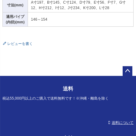
A寸197、B寸145、C寸124、D寸79、E寸56、F寸7、G寸
寸法(mm)
12、H寸212、I寸12、J寸234、K寸200、L寸28
適用パイプ
146～154
(内径)(mm)
レビューを書く
ペー
ジト
送料
ップ
へ
税込55,000円以上のご購入で送料無料です！※沖縄・離島を除く
送料について