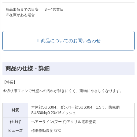
商品出荷までの目安
3～4営業日
※在庫がある場合
商品についてのお問い合わせ
商品の仕様・詳細
【特長】
水切り用フィンで外壁への汚れが付きにくく、建物にやさしくなります。
本体部SUS304、ダンパー部SUS304 1.5ｔ、防虫網
材質
SUS304φ0.23×16メッシュ
仕上げ
ヘアーライン(フード)アクリル電着塗装
ヒューズ
標準作動温度72℃