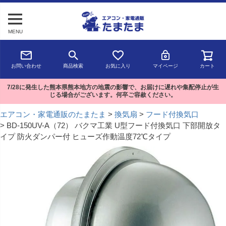
MENU
お問い合わせ
商品検索
お気に入り
マイページ
カート
7/28に発生した熊本県熊本地方の地震の影響で、お届けに遅れや集配停止が生
じる場合がございます。何卒ご容赦ください。
エアコン・家電通販のたまたま
換気扇
フード付換気口
BD-150UV-A（72） バクマ工業 U型フード付換気口 下部開放タ
イプ 防火ダンパー付 ヒューズ作動温度72℃タイプ