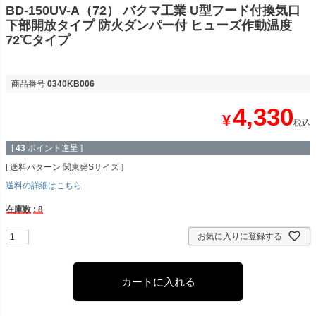
BD-150UV-A（72） バクマ工業 U型フード付換気口
下部開放タイプ 防火ダンパー付 ヒューズ作動温度
72℃タイプ
商品番号
0340KB006
4,330
¥
税込
[
43
ポイント進呈 ]
送料パターン
関東発Sサイズ
送料の詳細はこちら
在庫数
8
お気に入りに登録する
カートに入れる