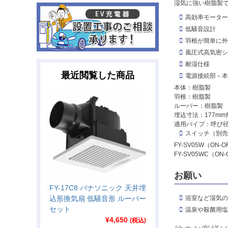
湿気に強い樹脂製
高効率モーター
低騒音設計
羽根が簡単に外
風圧式高気密シ
耐湿仕様
最近閲覧した商品
電源接続部－本
本体：樹脂製
羽根：樹脂製
ルーバー：樹脂製
埋込寸法：177mm
適用パイプ：呼び径φ
スイッチ（別売
FY-SV05W（ON-
FY-SV05WC（O
お願い
FY-17C8 パナソニック 天井埋
込形換気扇 低騒音形 ルーバー
浴室など湿気の
セット
温泉や殺菌用塩
¥
4,650
(税込)