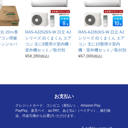
分3分 20ｍ巻
RAS-AJ2526S-W 日立 AJ
RAS-AJ2826S-W 日立 AJ
アコン用被
シリーズ 白くまくん エア
シリーズ 白くまくん エア
ャンジャパ
コン 主に8畳用※室内機・
コン 主に10畳用※室内
室外機セット／取付別
機・室外機セット／取付別
¥
58,280
¥
67,000
(税込)
(税込)
お支払い
クレジットカード、コンビニ（前払い）、Amazon Pay、
PayPay、楽天ペイ、au PAY、あと払い（ペイディ）、銀行振
込、代金引換からお選びいただけます。