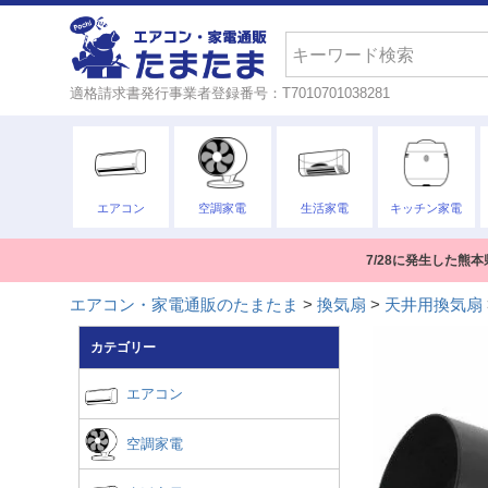
検索
適格請求書発行事業者登録番号：T7010701038281
エアコン
空調家電
生活家電
キッチン家電
7/28に発生した
エアコン・家電通販のたまたま
換気扇
天井用換気扇
カテゴリー
エアコン
空調家電