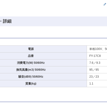
・詳細
電源
単相100V、5
品番
FY-17C8
消費電力(W) 50/60Hz
7.6／9.3
換気風量(m3) 50/60Hz
95／95
騒音(dB9) 50/60Hz
23／23
質量(kg)
1.1