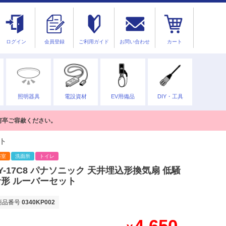
ログイン
会員登録
ご利用ガイド
お問い合わせ
カート
照明器具
電設資材
EV用備品
DIY・工具
何卒ご容赦ください。
ット
浴室
洗面所
トイレ
Y-17C8 パナソニック 天井埋込形換気扇 低騒
音形 ルーバーセット
商品番号
0340KP002
4,650