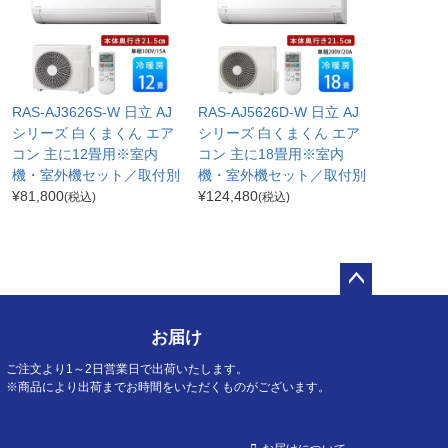
RAS-AJ3626S-W 日立 AJ
RAS-AJ5626D-W 日立 AJ
シリーズ 白くまくん エア
シリーズ 白くまくん エア
コン 主に12畳用※室内
コン 主に18畳用※室内
機・室外機セット／取付別
機・室外機セット／取付別
¥
81,800
¥
124,480
(税込)
(税込)
ペー
ジト
お届け
ップ
へ
ご注文より1～2日営業日で出荷いたします。
※商品により出荷までお時間をいただくものがございます。