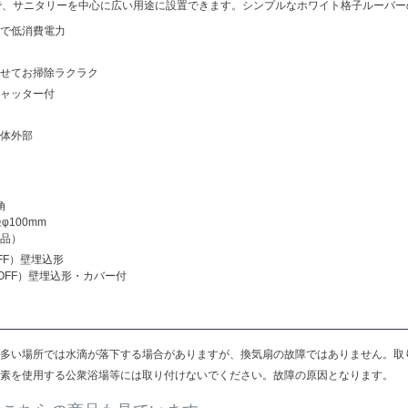
で、サニタリーを中心に広い用途に設置できます。シンプルなホワイト格子ルーバー
で低消費電力
せてお掃除ラクラク
ャッター付
体外部
角
100mm
品）
OFF）壁埋込形
N-OFF）壁埋込形・カバー付
多い場所では水滴が落下する場合がありますが、換気扇の故障ではありません。取
素を使用する公衆浴場等には取り付けないでください。故障の原因となります。