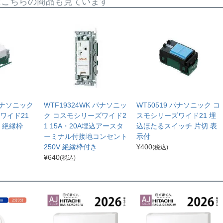
はこちらの商品も見ています
 パナソニック
WTF19324WK パナソニッ
WT50519 パナソニック コ
ワイド21
ク コスモシリーズワイド2
スモシリーズワイド21 埋
 絶縁枠
1 15A・20A埋込アースタ
込ほたるスイッチ 片切 表
ーミナル付接地コンセント
示付
250V 絶縁枠付き
¥
400
(税込)
¥
640
(税込)