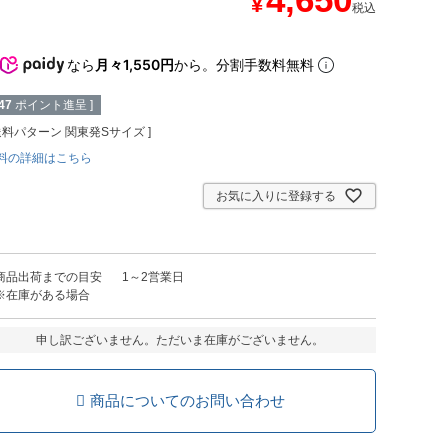
¥
税込
なら
月々1,550円
から。分割手数料無料
47
ポイント進呈 ]
送料パターン
関東発Sサイズ
料の詳細はこちら
お気に入りに登録する
商品出荷までの目安
1～2営業日
※在庫がある場合
申し訳ございません。ただいま在庫がございません。
商品についてのお問い合わせ