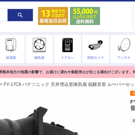
給湯器
換気扇
ドアホン
防犯カメラ
アンテナ
熊本県熊本地方の地震の影響で、お届けに遅れや集配停止が生じる場合がございます。
FY-17C8 パナソニック 天井埋込形換気扇 低騒音形 ルーバーセ
F