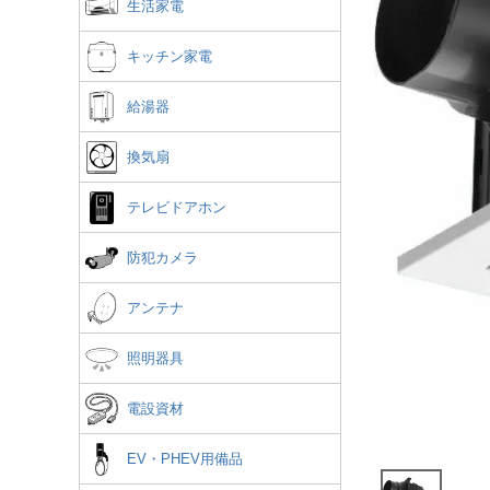
生活家電
キッチン家電
給湯器
換気扇
テレビドアホン
防犯カメラ
アンテナ
照明器具
電設資材
EV・PHEV用備品