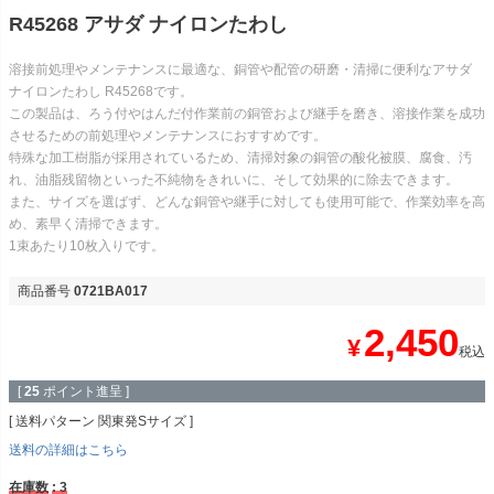
R45268 アサダ ナイロンたわし
溶接前処理やメンテナンスに最適な、銅管や配管の研磨・清掃に便利なアサダ
ナイロンたわし R45268です。
この製品は、ろう付やはんだ付作業前の銅管および継手を磨き、溶接作業を成功
させるための前処理やメンテナンスにおすすめです。
特殊な加工樹脂が採用されているため、清掃対象の銅管の酸化被膜、腐食、汚
れ、油脂残留物といった不純物をきれいに、そして効果的に除去できます。
また、サイズを選ばず、どんな銅管や継手に対しても使用可能で、作業効率を高
め、素早く清掃できます。
1束あたり10枚入りです。
商品番号
0721BA017
2,450
¥
税込
[
25
ポイント進呈 ]
送料パターン
関東発Sサイズ
送料の詳細はこちら
在庫数
3