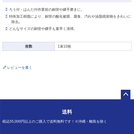
ろう付・はんだ付作業前の銅管や継手磨きに。
特殊加工樹脂により、銅管の酸化被膜、腐食、汚れや油脂残留物をきれいに
除去｡
どんなサイズの銅管や継手も素早く清掃。
枚数
1束10枚
レビューを書く
ペー
ジト
送料
ップ
へ
税込55,000円以上のご購入で送料無料です！※沖縄・離島を除く