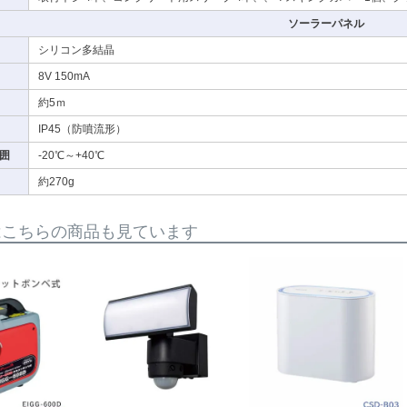
ソーラーパネル
シリコン多結晶
8V 150mA
約5ｍ
IP45（防噴流形）
囲
-20℃～+40℃
約270g
はこちらの商品も見ています