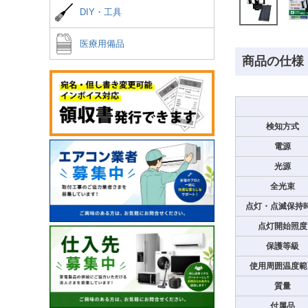
DIY・工具
医療用備品
商品の仕様
検知方式
電源
光源
全光束
点灯・点滅保持
点灯開始照度
保護等級
使用周囲温度範
質量
付属品