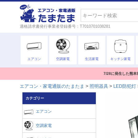
検索
適格請求書発行事業者登録番号：T7010701038281
エアコン
空調家電
生活家電
キッチン家電
7/28に発生した
エアコン・家電通販のたまたま
照明器具
LED防犯灯
カテゴリー
エアコン
空調家電