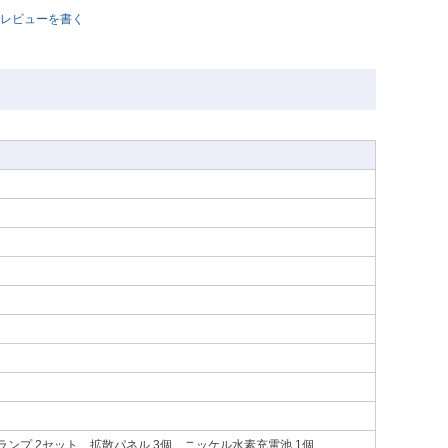
レビューを書く
ランプ 2セット、拡散パネル 3個、ニッケル水素充電池 1個