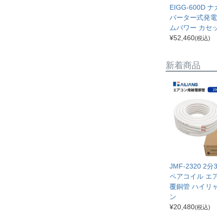
EIGG-600D 
バーター式発電
ムパワー カセ
¥
52,460
(税込)
新着商品
JMF-2320 2
ペアコイル エ
覆銅管 ハイリ
ン
¥
20,480
(税込)