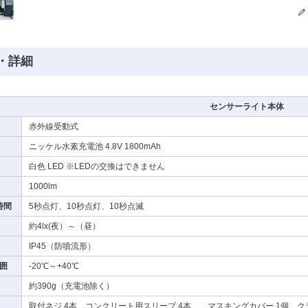
・詳細
センサーライト本体
赤外線受動式
ニッケル水素充電池 4.8V 1800mAh
白色 LED ※LEDの交換はできません
1000lm
時間
5秒点灯、10秒点灯、10秒点滅
約4lx(夜）～（昼）
IP45（防噴流形）
囲
-20℃～+40℃
約390g（充電池除く）
取付ネジ 4本、コンクリート用スリーブ 4本、、マスキングカバー 1個、ク