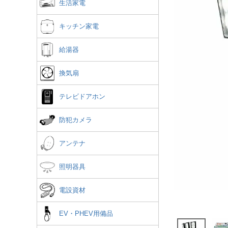
生活家電
キッチン家電
給湯器
換気扇
テレビドアホン
防犯カメラ
アンテナ
照明器具
電設資材
EV・PHEV用備品