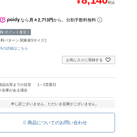
¥
税込
なら
月々2,713円
から。分割手数料無料
81
ポイント進呈 ]
送料パターン
関東発Sサイズ
料の詳細はこちら
お気に入りに登録する
商品出荷までの目安
1～2営業日
※在庫がある場合
申し訳ございません。ただいま在庫がございません。
商品についてのお問い合わせ