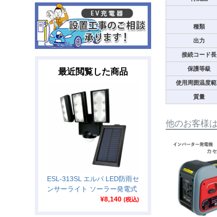
種類
出力
接続コード長
保護等級
最近閲覧した商品
使用周囲温度範
質量
他のお客様
ESL-313SL エルパ LED防雨セ
ンサーライト ソーラー発電式
¥
8,140
(税込)