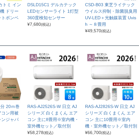
ナカトミ イン
DSLD15C1 デルカテック
CSD-B03 東芝ライテック
機 ドリー
LEDセンサーライト 1灯型
ウイルス抑制・除菌脱臭用
ットボンベ
360度検知センサー
UV-LED＋光触媒装置 Uvis
¥
7,680
h ～８畳用
(税込)
¥
49,570
(税込)
分3分 20ｍ巻
RAS-AJ2526S-W 日立 AJ
RAS-AJ2826S-W 日立 AJ
アコン用被
シリーズ 白くまくん エア
シリーズ 白くまくん エア
ャンジャパ
コン 主に8畳用※室内機・
コン 主に10畳用※室内
室外機セット／取付別
機・室外機セット／取付別
¥
58,278
¥
66,700
(税込)
(税込)