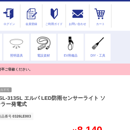
ログイン
会員登録
ご利用ガイド
お問い合わせ
カート
照明器具
電設資材
EV用備品
DIY・工具
何卒ご容赦ください。
代引不可
SL-313SL エルパ LED防雨センサーライト ソ
ーラー発電式
商品番号
0326LE003
8,140