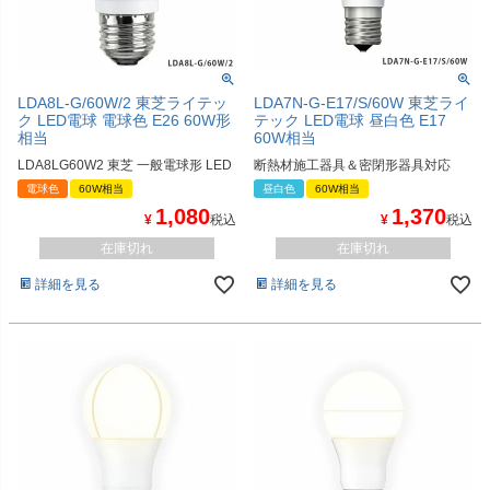
LDA8L-G/60W/2 東芝ライテッ
LDA7N-G-E17/S/60W 東芝ライ
ク LED電球 電球色 E26 60W形
テック LED電球 昼白色 E17
相当
60W相当
LDA8LG60W2 東芝 一般電球形 LED
断熱材施工器具＆密閉形器具対応
電球色
60W相当
昼白色
60W相当
1,080
1,370
¥
税込
¥
税込
在庫切れ
在庫切れ
詳細を見る
詳細を見る