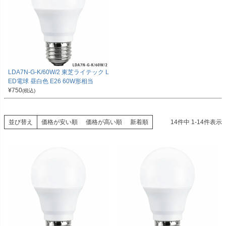
LDA7N-G-K/60W/2 東芝ライテック L
ED電球 昼白色 E26 60W形相当
¥
750
(税込)
並び替え
価格が安い順
価格が高い順
新着順
14
件中
1
-
14
件表示