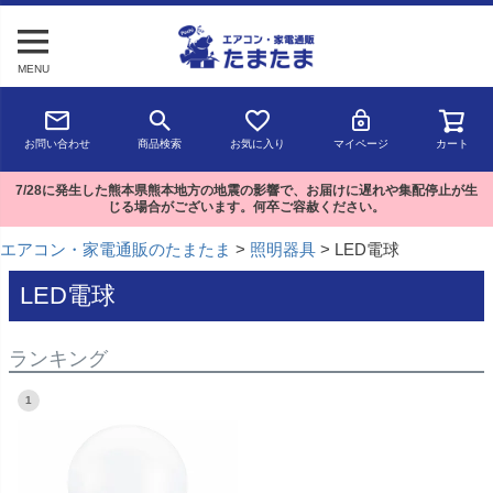
MENU
お問い合わせ
商品検索
お気に入り
マイページ
カート
7/28に発生した熊本県熊本地方の地震の影響で、お届けに遅れや集配停止が生
じる場合がございます。何卒ご容赦ください。
エアコン・家電通販のたまたま
照明器具
LED電球
LED電球
ランキング
1