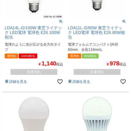
LDA14L-G/100W 東芝ライテッ
LDA11L-G/80W 東芝ライテッ
ク LED電球 電球色 E26 100W
ク LED電球 電球色 E26 80W相
相当
当
電球のように光が広がる全方向タイ
電球フォルムでコンパクト(外径
プ
60mm、全長119mm)。
電球色
100W相当
電球色
80W相当
1,140
978
¥
税込
¥
税込
在庫切れ
在庫切れ
詳細を見る
詳細を見る