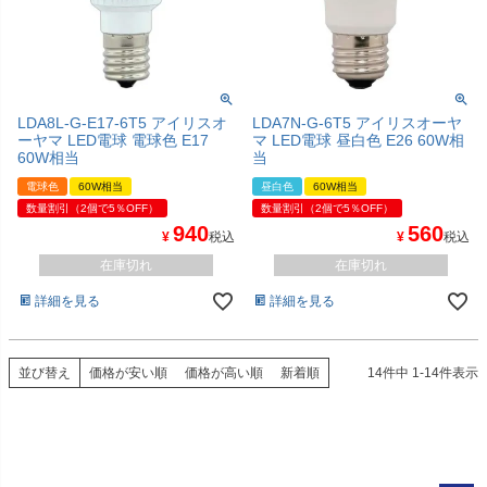
LDA8L-G-E17-6T5 アイリスオ
LDA7N-G-6T5 アイリスオーヤ
ーヤマ LED電球 電球色 E17
マ LED電球 昼白色 E26 60W相
60W相当
当
電球色
60W相当
昼白色
60W相当
数量割引（2個で5％OFF）
数量割引（2個で5％OFF）
940
560
¥
税込
¥
税込
在庫切れ
在庫切れ
詳細を見る
詳細を見る
並び替え
価格が安い順
価格が高い順
新着順
14
件中
1
-
14
件表示