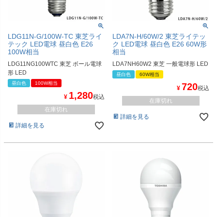
LDG11N-G/100W-TC 東芝ライ
LDA7N-H/60W/2 東芝ライテッ
テック LED電球 昼白色 E26
ク LED電球 昼白色 E26 60W形
100W相当
相当
LDG11NG100WTC 東芝 ボール電球
LDA7NH60W2 東芝 一般電球形 LED
形 LED
昼白色
60W相当
昼白色
100W相当
720
¥
税込
1,280
¥
税込
在庫切れ
在庫切れ
詳細を見る
詳細を見る