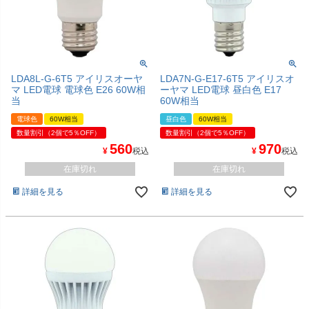
LDA8L-G-6T5 アイリスオーヤ
LDA7N-G-E17-6T5 アイリスオ
マ LED電球 電球色 E26 60W相
ーヤマ LED電球 昼白色 E17
当
60W相当
電球色
60W相当
昼白色
60W相当
数量割引（2個で5％OFF）
数量割引（2個で5％OFF）
560
970
¥
税込
¥
税込
在庫切れ
在庫切れ
詳細を見る
詳細を見る