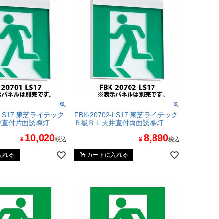
1-LS17 東芝ライテック
FBK-20702-LS17 東芝ライテック
壁直付片面誘導灯
Ｂ級ＢＬ天井直付両面誘導灯
10,020
8,890
¥
税込
¥
税込
入れる
カートに入れる