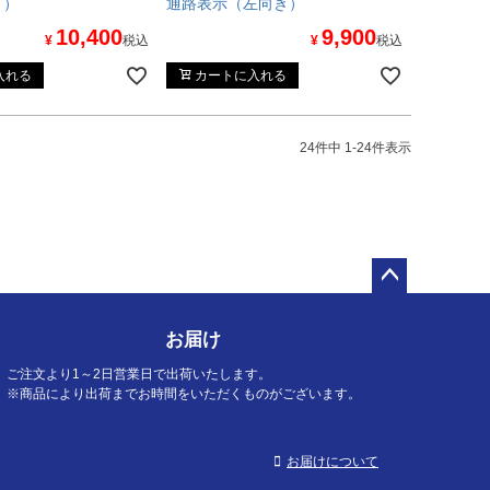
き）
通路表示（左向き）
10,400
9,900
¥
税込
¥
税込
入れる
カートに入れる
24
件中
1
-
24
件表示
ペー
ジト
お届け
ップ
へ
ご注文より1～2日営業日で出荷いたします。
※商品により出荷までお時間をいただくものがございます。
お届けについて