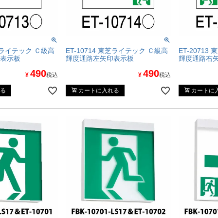
東芝ライテック Ｃ級高
ET-10714 東芝ライテック Ｃ級高
ET-2071
表示板
輝度通路左矢印表示板
輝度通路右
490
490
¥
税込
¥
税込
る
カートに入れる
カートに