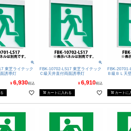
LS17 東芝ライテック
FBK-10702-LS17 東芝ライテック
FBK-2070
面誘導灯
Ｃ級天井直付両面誘導灯
Ｂ級ＢＬ天
6,930
6,910
¥
税込
¥
税込
る
カートに入れる
カートに