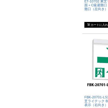
ET-10702 
面＋C級避難口
難口（左向き）
カートに入れ
FBK-20701-LS
芝ライテック 
表示（右向き）