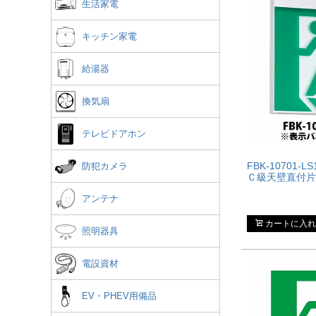
生活家電
キッチン家電
給湯器
換気扇
テレビドアホン
FBK-10701-
防犯カメラ
Ｃ級天壁直付片
アンテナ
カートに入れ
照明器具
電設資材
EV・PHEV用備品