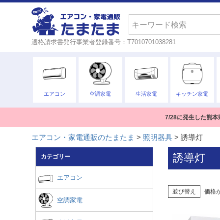
検索
適格請求書発行事業者登録番号：T7010701038281
エアコン
空調家電
生活家電
キッチン家電
7/28に発生した
エアコン・家電通販のたまたま
照明器具
誘導灯
誘導灯
カテゴリー
エアコン
並び替え
価格
空調家電