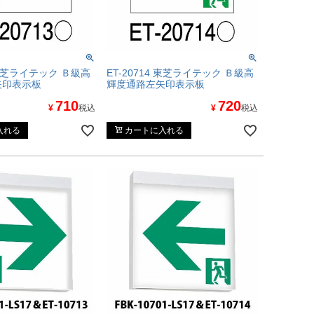
3 東芝ライテック Ｂ級高
ET-20714 東芝ライテック Ｂ級高
矢印表示板
輝度通路左矢印表示板
710
720
¥
税込
¥
税込
入れる
カートに入れる