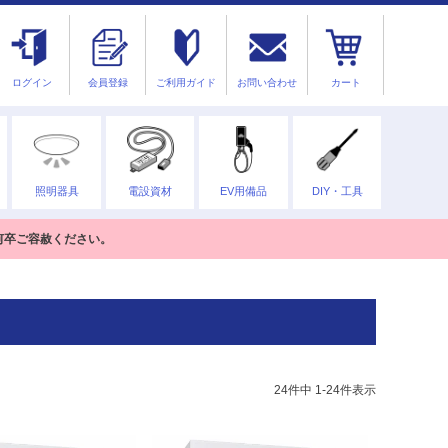
ログイン
会員登録
ご利用ガイド
お問い合わせ
カート
照明器具
電設資材
EV用備品
DIY・工具
何卒ご容赦ください。
24
件中
1
-
24
件表示