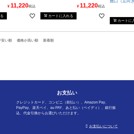
難口（左向
11,220
11,220
¥
税込
¥
税込
る
カートに入れる
カートに
が安い順
価格が高い順
新着順
お支払い
クレジットカード、コンビニ（前払い）、Amazon Pay、
PayPay、楽天ペイ、au PAY、あと払い（ペイディ）、銀行振
込、代金引換からお選びいただけます。
お支払いについて