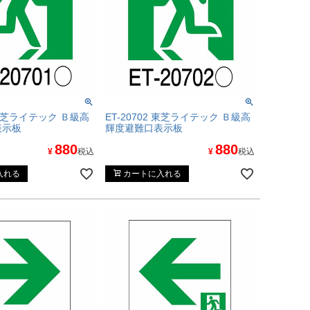
1 東芝ライテック Ｂ級高
ET-20702 東芝ライテック Ｂ級高
表示板
輝度避難口表示板
880
880
¥
税込
¥
税込
入れる
カートに入れる