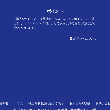
ポイント
ご購入いただくと、商品代金（税抜）の1％をポイントにて還
元され、「1ポイント=1円」として次回以降のお買い物にご利
用いただけます。
ポイントについて
社概要
コラム
特定商取引法に基づく表示
個人情報の取扱
お問い合
株式会社ぽちる 〒140-0013 東京都品川区南大井3-2-2 4階