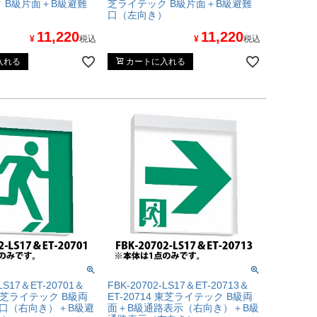
 B級片面＋B級避難
芝ライテック B級片面＋B級避難
）
口（左向き）
11,220
11,220
¥
税込
¥
税込
入れる
カートに入れる
-LS17＆ET-20701＆
FBK-20702-LS17＆ET-20713＆
2 東芝ライテック B級両
ET-20714 東芝ライテック B級両
口（右向き）＋B級避
面＋B級通路表示（右向き）＋B級