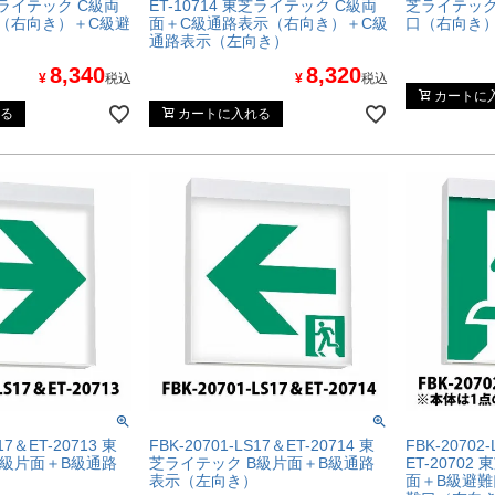
東芝ライテック C級両
ET-10714 東芝ライテック C級両
芝ライテック
（右向き）＋C級避
面＋C級通路表示（右向き）＋C級
口（右向き
通路表示（左向き）
8,340
8,320
¥
税込
¥
税込
カートに
る
カートに入れる
17＆ET-20713 東
FBK-20701-LS17＆ET-20714 東
FBK-20702
B級片面＋B級通路
芝ライテック B級片面＋B級通路
ET-2070
表示（左向き）
面＋B級避難