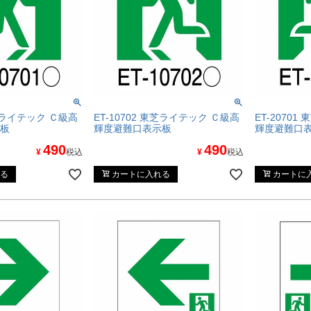
東芝ライテック Ｃ級高
ET-10702 東芝ライテック Ｃ級高
ET-2070
板
輝度避難口表示板
輝度避難口
490
490
¥
税込
¥
税込
る
カートに入れる
カートに