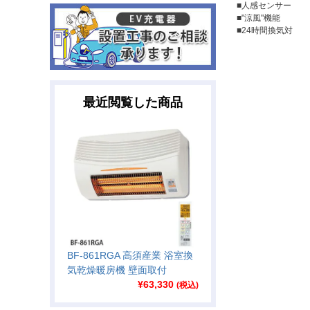
■人感センサー
■"涼風"機能
■24時間換気対
最近閲覧した商品
BF-861RGA 高須産業 浴室換
気乾燥暖房機 壁面取付
¥
63,330
(税込)