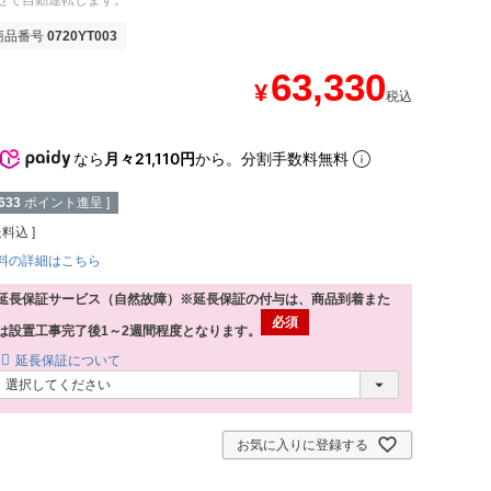
せて自動運転します。
商品番号
0720YT003
63,330
¥
税込
なら
月々21,110円
から。分割手数料無料
633
ポイント進呈 ]
送料込
料の詳細はこちら
延長保証サービス（自然故障）※延長保証の付与は、商品到着また
は設置工事完了後1～2週間程度となります。
延長保証について
お気に入りに登録する