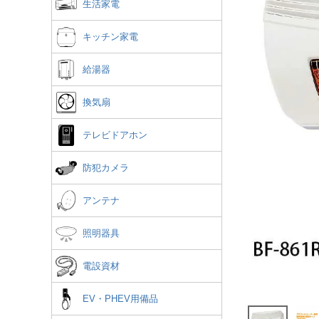
生活家電
キッチン家電
給湯器
換気扇
テレビドアホン
防犯カメラ
アンテナ
照明器具
電設資材
EV・PHEV用備品