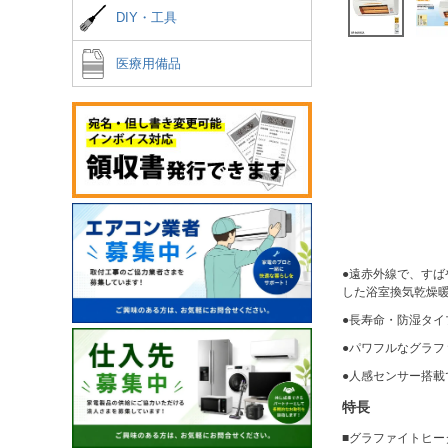
DIY・工具
医療用備品
●遠赤外線で、すば
した浴室換気乾燥
●長寿命・防湿タ
●パワフルなグラ
●人感センサー搭
特長
■グラファイトヒー