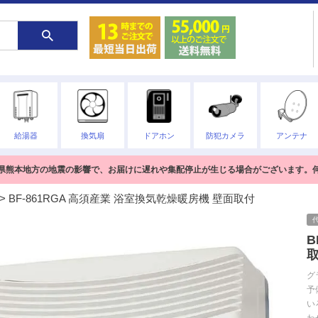
給湯器
換気扇
ドアホン
防犯カメラ
アンテナ
熊本県熊本地方の地震の影響で、お届けに遅れや集配停止が生じる場合がございます。
BF-861RGA 高須産業 浴室換気乾燥暖房機 壁面取付
B
グ
予
い