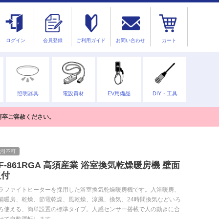
ログイン
会員登録
ご利用ガイド
お問い合わせ
カート
照明器具
電設資材
EV用備品
DIY・工具
何卒ご容赦ください。
代引不可
F-861RGA 高須産業 浴室換気乾燥暖房機 壁面
取付
ラファイトヒーターを採用した浴室換気乾燥暖房機です。入浴暖房、
備暖房、乾燥、節電乾燥、風乾燥、涼風、換気、24時間換気などいろ
ろ使える、簡単設置の標準タイプ。人感センサー搭載で人の動きに合