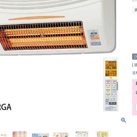
わ
[
送