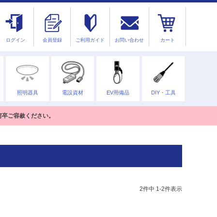
ログイン
会員登録
ご利用ガイド
お問い合わせ
カート
照明器具
電設資材
EV用備品
DIY・工具
何卒ご容赦ください。
2
件中
1
-
2
件表示