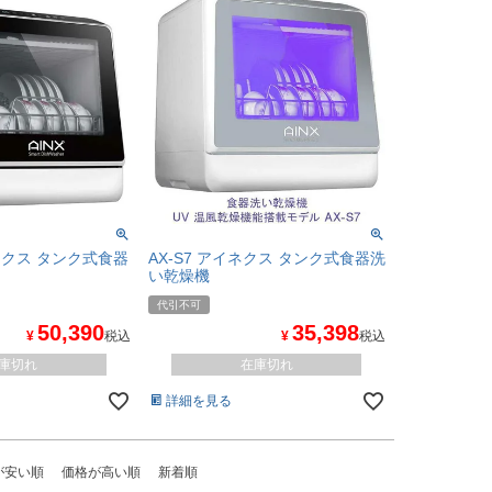
イネクス タンク式食器
AX-S7 アイネクス タンク式食器洗
い乾燥機
代引不可
50,390
35,398
¥
税込
¥
税込
庫切れ
在庫切れ
詳細を見る
が安い順
価格が高い順
新着順