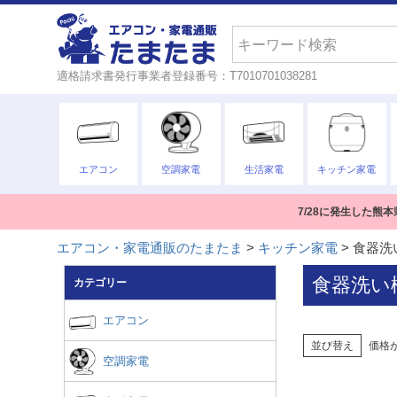
検索
適格請求書発行事業者登録番号：T7010701038281
エアコン
空調家電
生活家電
キッチン家電
7/28に発生した
エアコン・家電通販のたまたま
キッチン家電
食器洗
食器洗い
カテゴリー
エアコン
並び替え
価格
空調家電