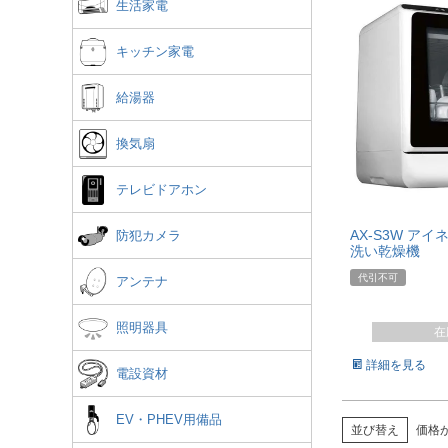
生活家電
キッチン家電
給湯器
換気扇
テレビドアホン
AX-S3W ア
防犯カメラ
洗い乾燥機
代引不可
アンテナ
照明器具
在
詳細を見る
電設資材
EV・PHEV用備品
並び替え
価格