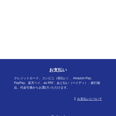
お支払い
クレジットカード、コンビニ（前払い）、Amazon Pay、
PayPay、楽天ペイ、au PAY、あと払い（ペイディ）、銀行振
込、代金引換からお選びいただけます。
お支払いについて