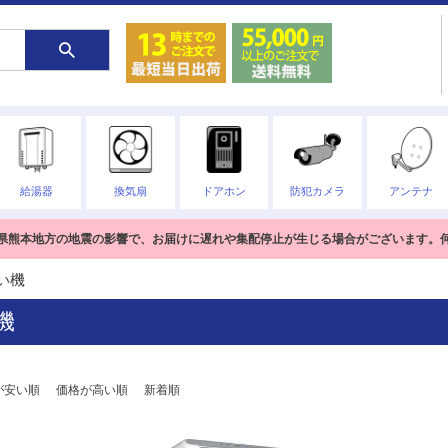
給湯器
換気扇
ドアホン
防犯カメラ
アンテナ
熊本県熊本地方の地震の影響で、お届けに遅れや集配停止が生じる場合がございます。
い機
機
が安い順
価格が高い順
新着順