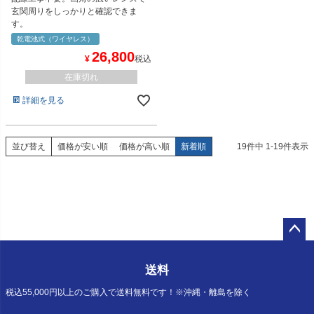
玄関周りをしっかりと確認できま
す。
乾電池式（ワイヤレス）
26,800
¥
税込
在庫切れ
詳細を見る
並び替え
価格が安い順
価格が高い順
新着順
19
件中
1
-
19
件表示
ペー
ジト
送料
ップ
へ
税込55,000円以上のご購入で送料無料です！※沖縄・離島を除く