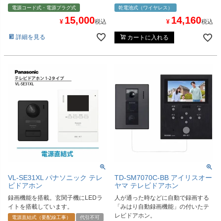
電源コード式・電源プラグ式
乾電池式（ワイヤレス）
15,000
14,160
¥
税込
¥
税込
詳細を見る
カートに入れる
VL-SE31XL パナソニック テレ
TD-SM7070C-BB アイリスオー
ビドアホン
ヤマ テレビドアホン
録画機能を搭載。玄関子機にLEDラ
人が通った時などに自動で録画する
イトを搭載しています。
「みはり自動録画機能」の付いたテ
レビドアホン。
電源直結式（要配線工事）
代引不可