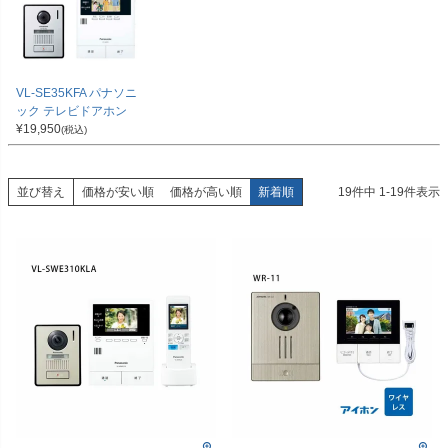
VL-SE35KFA パナソニ
ック テレビドアホン
¥
19,950
(税込)
並び替え
価格が安い順
価格が高い順
新着順
19
件中
1
-
19
件表示