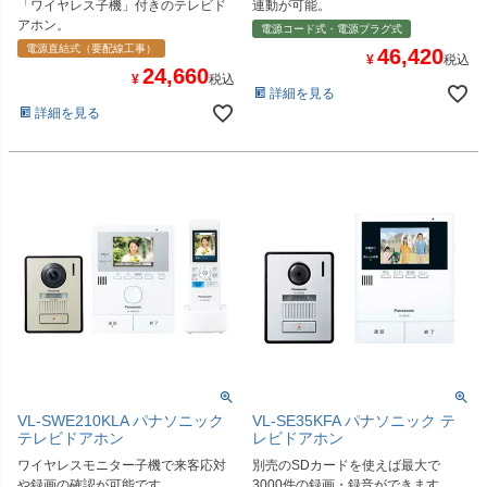
「ワイヤレス子機」付きのテレビド
連動が可能。
アホン。
電源コード式・電源プラグ式
電源直結式（要配線工事）
46,420
¥
税込
24,660
¥
税込
詳細を見る
詳細を見る
VL-SWE210KLA パナソニック
VL-SE35KFA パナソニック テ
テレビドアホン
レビドアホン
ワイヤレスモニター子機で来客応対
別売のSDカードを使えば最大で
や録画の確認が可能です。
3000件の録画・録音ができます。