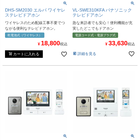
DHS-SM2030 エルパ ワイヤレ
VL-SWE310KFA パナソニック
ステレビドアホン
テレビドアホン
ワイヤレスのため配線工事不要でつ
急な来訪者でも安心！便利機能が充
ながる便利なテレビドアホン。
実したどこでもドアホン
乾電池式（ワイヤレス）
電源コード式・電源プラグ式
18,800
33,630
¥
税込
¥
税込
詳細を見る
カートに入れる