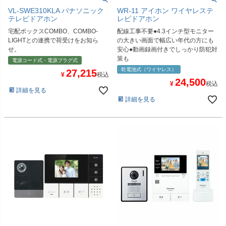
VL-SWE310KLA パナソニック
WR-11 アイホン ワイヤレステ
テレビドアホン
レビドアホン
宅配ボックスCOMBO、COMBO-
配線工事不要●4.3インチ型モニター
LIGHTとの連携で荷受けをお知ら
の大きい画面で幅広い年代の方にも
せ。
安心●動画録画付きでしっかり防犯対
策も
電源コード式・電源プラグ式
乾電池式（ワイヤレス）
27,215
¥
税込
24,500
¥
税込
詳細を見る
詳細を見る