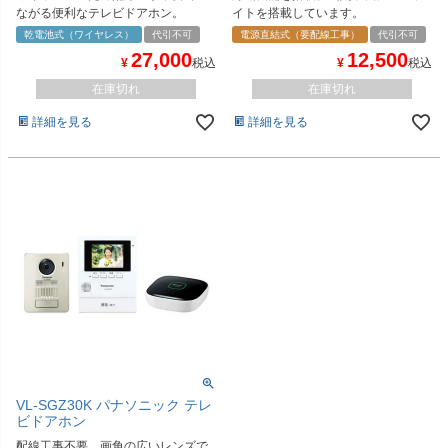
ながる便利なテレビドアホン。
イトを搭載しています。
乾電池式（ワイヤレス）
代引不可
電源直結式（要配線工事）
代引不可
27,000
12,500
¥
税込
¥
税込
在庫切れ
在庫切れ
詳細を見る
詳細を見る
VL-SGZ30K パナソニック テレ
ビドアホン
配線工事不要。画角の広いレンズで