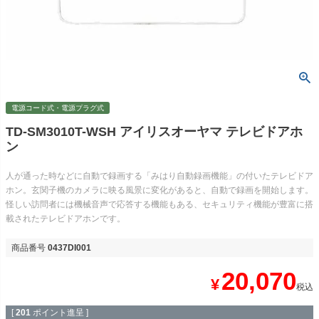
電源コード式・電源プラグ式
TD-SM3010T-WSH アイリスオーヤマ テレビドアホ
ン
人が通った時などに自動で録画する「みはり自動録画機能」の付いたテレビドア
ホン。玄関子機のカメラに映る風景に変化があると、自動で録画を開始します。
怪しい訪問者には機械音声で応答する機能もある、セキュリティ機能が豊富に搭
載されたテレビドアホンです。
商品番号
0437DI001
20,070
¥
税込
[
201
ポイント進呈 ]