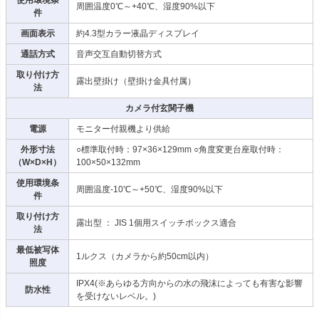
周囲温度0℃～+40℃、湿度90%以下
件
画面表示
約4.3型カラー液晶ディスプレイ
通話方式
音声交互自動切替方式
取り付け方
露出壁掛け（壁掛け金具付属）
法
カメラ付玄関子機
電源
モニター付親機より供給
外形寸法
○標準取付時：97×36×129mm ○角度変更台座取付時：
（W×D×H）
100×50×132mm
使用環境条
周囲温度-10℃～+50℃、湿度90%以下
件
取り付け方
露出型 ： JIS 1個用スイッチボックス適合
法
最低被写体
1ルクス（カメラから約50cm以内）
照度
IPX4(※あらゆる方向からの水の飛沫によっても有害な影響
防水性
を受けないレベル。)