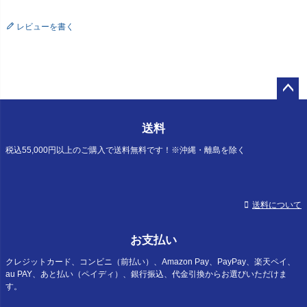
レビューを書く
ペー
ジト
送料
ップ
へ
税込55,000円以上のご購入で送料無料です！※沖縄・離島を除く
送料について
お支払い
クレジットカード、コンビニ（前払い）、Amazon Pay、PayPay、楽天ペイ、
au PAY、あと払い（ペイディ）、銀行振込、代金引換からお選びいただけま
す。