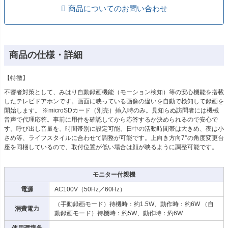
商品についてのお問い合わせ
商品の仕様・詳細
【特徴】
不審者対策として、みはり自動録画機能（モーション検知）等の安心機能を搭載
したテレビドアホンです。画面に映っている画像の違いを自動で検知して録画を
開始します。 ※microSDカード（別売）挿入時のみ。見知らぬ訪問者には機械
音声で代理応答。事前に用件を確認してから応答するか決められるので安心で
す。呼び出し音量を、時間帯別に設定可能。日中の活動時間帯は大きめ、夜は小
さめ等、ライフスタイルに合わせて調整が可能です。上向き方向7°の角度変更台
座を同梱しているので、取付位置が低い場合は顔が映るように調整可能です。
モニター付親機
電源
AC100V（50Hz／60Hz）
（手動録画モード）待機時：約1.5W、動作時：約6W （自
消費電力
動録画モード）待機時：約5W、動作時：約6W
使用環境条