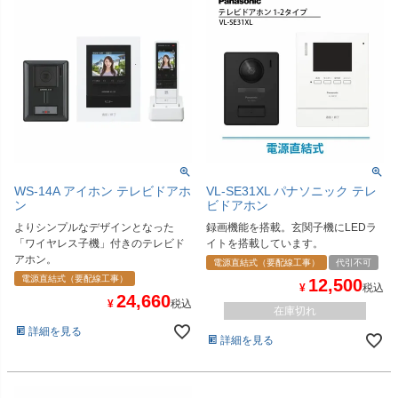
WS-14A アイホン テレビドアホ
VL-SE31XL パナソニック テレ
ン
ビドアホン
よりシンプルなデザインとなった
録画機能を搭載。玄関子機にLEDラ
「ワイヤレス子機」付きのテレビド
イトを搭載しています。
アホン。
電源直結式（要配線工事）
代引不可
電源直結式（要配線工事）
12,500
¥
税込
24,660
¥
税込
在庫切れ
詳細を見る
詳細を見る