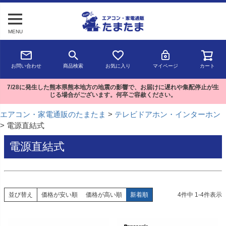
MENU
お問い合わせ
商品検索
お気に入り
マイページ
カート
7/28に発生した熊本県熊本地方の地震の影響で、お届けに遅れや集配停止が生
じる場合がございます。何卒ご容赦ください。
エアコン・家電通販のたまたま
テレビドアホン・インターホン
電源直結式
電源直結式
並び替え
価格が安い順
価格が高い順
新着順
4
件中
1
-
4
件表示