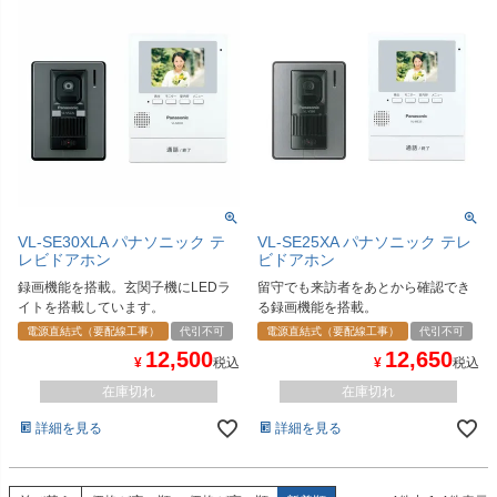
VL-SE30XLA パナソニック テ
VL-SE25XA パナソニック テレ
レビドアホン
ビドアホン
録画機能を搭載。玄関子機にLEDラ
留守でも来訪者をあとから確認でき
イトを搭載しています。
る録画機能を搭載。
電源直結式（要配線工事）
代引不可
電源直結式（要配線工事）
代引不可
12,500
12,650
¥
税込
¥
税込
在庫切れ
在庫切れ
詳細を見る
詳細を見る