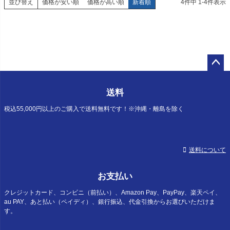
並び替え
価格が安い順
価格が高い順
新着順
4
件中
1
-
4
件表示
ペー
ジト
送料
ップ
へ
税込55,000円以上のご購入で送料無料です！※沖縄・離島を除く
送料について
お支払い
クレジットカード、コンビニ（前払い）、Amazon Pay、PayPay、楽天ペイ、
au PAY、あと払い（ペイディ）、銀行振込、代金引換からお選びいただけま
す。