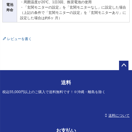
・周囲温度が20℃、1日3回、推奨電池の使用
電池
・「玄関モニターの設定」を「玄関モニターなし」に設定した場合
寿命
（上記の条件で「玄関モニターの設定」を「玄関モニターあり」に
設定した場合は約6ヶ 月）
レビューを書く
ペー
ジト
送料
ップ
へ
税込55,000円以上のご購入で送料無料です！※沖縄・離島を除く
送料について
お支払い