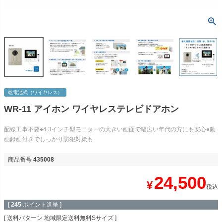
乾電池式（ワイヤレス）
WR-11 アイホン ワイヤレステレビドアホン
配線工事不要●4.3インチ型モニターの大きい画面で幅広い年代の方にも安心●動
画録画付きでしっかり防犯対策も
商品番号
435008
24,500
¥
税込
[
245
ポイント進呈 ]
送料パターン
地域限定送料無料Sサイズ