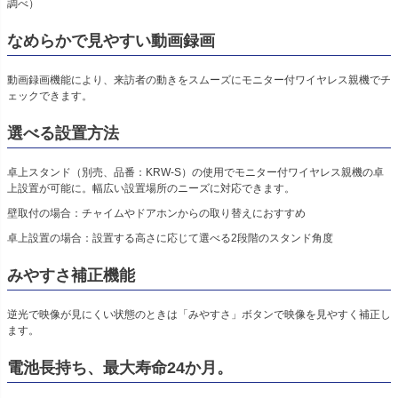
調べ）
なめらかで見やすい動画録画
動画録画機能により、来訪者の動きをスムーズにモニター付ワイヤレス親機でチ
ェックできます。
選べる設置方法
卓上スタンド（別売、品番：KRW-S）の使用でモニター付ワイヤレス親機の卓
上設置が可能に。幅広い設置場所のニーズに対応できます。
壁取付の場合：チャイムやドアホンからの取り替えにおすすめ
卓上設置の場合：設置する高さに応じて選べる2段階のスタンド角度
みやすさ補正機能
逆光で映像が見にくい状態のときは「みやすさ」ボタンで映像を見やすく補正し
ます。
電池長持ち、最大寿命24か月。