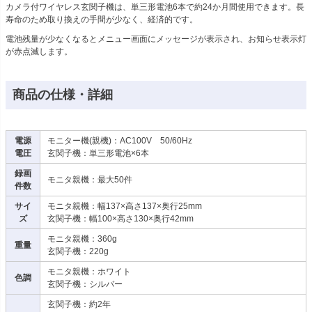
カメラ付ワイヤレス玄関子機は、単三形電池6本で約24か月間使用できます。長
寿命のため取り換えの手間が少なく、経済的です。
電池残量が少なくなるとメニュー画面にメッセージが表示され、お知らせ表示灯
が赤点滅します。
商品の仕様・詳細
電源
モニター機(親機)：AC100V 50/60Hz
電圧
玄関子機：単三形電池×6本
録画
モニタ親機：最大50件
件数
サイ
モニタ親機：幅137×高さ137×奥行25mm
ズ
玄関子機：幅100×高さ130×奥行42mm
モニタ親機：360g
重量
玄関子機：220g
モニタ親機：ホワイト
色調
玄関子機：シルバー
玄関子機：約2年