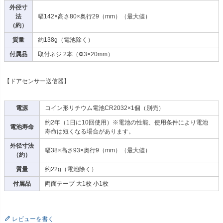
外径寸
法
幅142×高さ80×奥行29（mm）（最大値）
（約）
質量
約138g（電池除く）
付属品
取付ネジ 2本（Φ3×20mm）
【ドアセンサー送信器】
電源
コイン形リチウム電池CR2032×1個（別売）
約2年（1日に10回使用）※電池の性能、使用条件により電池
電池寿命
寿命は短くなる場合があります。
外径寸法
幅38×高さ93×奥行9（mm）（最大値）
（約）
質量
約22g（電池除く）
付属品
両面テープ 大1枚 小1枚
レビューを書く