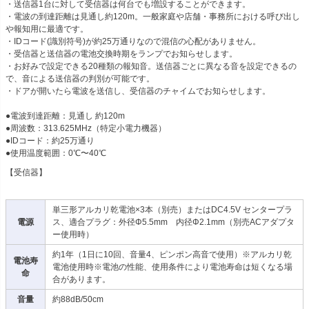
・送信器1台に対して受信器は何台でも増設することができます。
・電波の到達距離は見通し約120m。一般家庭や店舗・事務所における呼び出し
や報知用に最適です。
・IDコード(識別符号)が約25万通りなので混信の心配がありません。
・受信器と送信器の電池交換時期をランプでお知らせします。
・お好みで設定できる20種類の報知音。送信器ごとに異なる音を設定できるの
で、音による送信器の判別が可能です。
・ドアが開いたら電波を送信し、受信器のチャイムでお知らせします。
●電波到達距離：見通し 約120m
●周波数：313.625MHz（特定小電力機器）
●IDコード：約25万通り
●使用温度範囲：0℃〜40℃
【受信器】
単三形アルカリ乾電池×3本（別売）またはDC4.5V センタープラ
電源
ス、適合プラグ：外径Φ5.5mm 内径Φ2.1mm（別売ACアダプタ
ー使用時）
約1年（1日に10回、音量4、ピンポン高音で使用）※アルカリ乾
電池寿
電池使用時※電池の性能、使用条件により電池寿命は短くなる場
命
合があります。
音量
約88dB/50cm