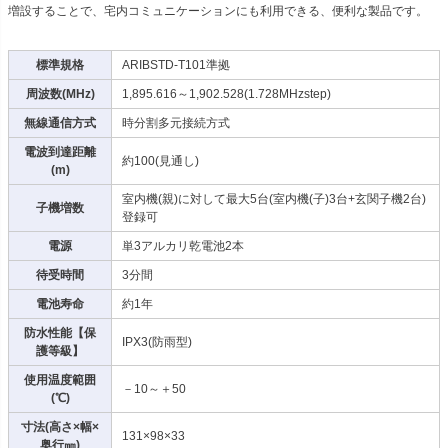
増設することで、宅内コミュニケーションにも利用できる、便利な製品です。
標準規格
ARIBSTD-T101準拠
周波数(MHz)
1,895.616～1,902.528(1.728MHzstep)
無線通信方式
時分割多元接続方式
電波到達距離
約100(見通し)
(m)
室内機(親)に対して最大5台(室内機(子)3台+玄関子機2台)
子機増数
登録可
電源
単3アルカリ乾電池2本
待受時間
3分間
電池寿命
約1年
防水性能【保
IPX3(防雨型)
護等級】
使用温度範囲
－10～＋50
(℃)
寸法(高さ×幅×
131×98×33
奥行㎜)