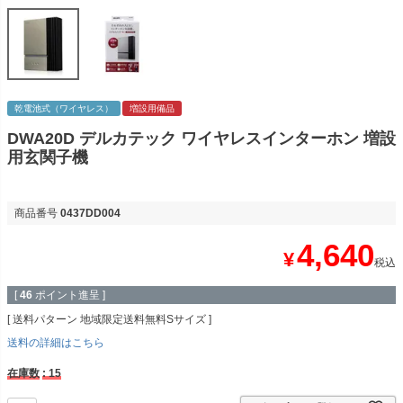
乾電池式（ワイヤレス）
増設用備品
DWA20D デルカテック ワイヤレスインターホン 増設
用玄関子機
商品番号
0437DD004
4,640
¥
税込
[
46
ポイント進呈 ]
送料パターン
地域限定送料無料Sサイズ
送料の詳細はこちら
在庫数
15