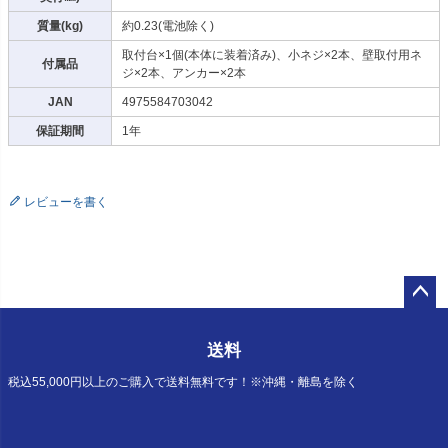
質量(kg)
約0.23(電池除く)
取付台×1個(本体に装着済み)、小ネジ×2本、壁取付用ネ
付属品
ジ×2本、アンカー×2本
JAN
4975584703042
保証期間
1年
レビューを書く
ペー
ジト
送料
ップ
へ
税込55,000円以上のご購入で送料無料です！※沖縄・離島を除く