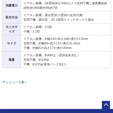
ドアホン親機：(待受時)約1.4W/(カメラ玄関子機に連携機器接
消費電力
続時)約3W/(動作時)約7W
ドアホン親機：露出壁掛け(壁掛け金具付属)
取付方法
玄関子機：露出型：JIS 1個用スイッチボックス適合
モニタサ
ドアホン親機：3.5型
イズ
子機：2.2型
ドアホン親機：約幅143×高さ186×奥行23.5mm
サイズ
玄関子機：約幅99×高さ131×奥行31.5mm
子機：約幅52×高さ173×奥行30mm
ドアホン親機：約480ｇ（壁掛金具含む）
重量
玄関子機：約190g
子機：約155g(電池パック含む)
レビューを書く
ペー