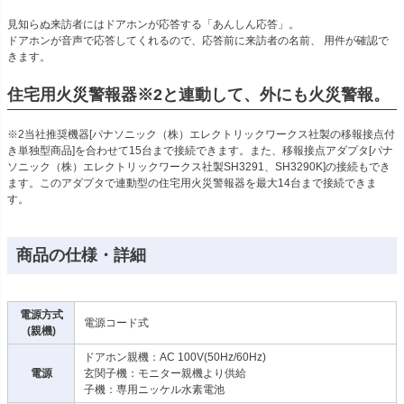
見知らぬ来訪者にはドアホンが応答する「あんしん応答」。
ドアホンが音声で応答してくれるので、応答前に来訪者の名前、 用件が確認で
きます。
住宅用火災警報器※2と連動して、外にも火災警報。
※2当社推奨機器[パナソニック（株）エレクトリックワークス社製の移報接点付
き単独型商品]を合わせて15台まで接続できます。また、移報接点アダプタ[パナ
ソニック（株）エレクトリックワークス社製SH3291、SH3290K]の接続もでき
ます。このアダプタで連動型の住宅用火災警報器を最大14台まで接続できま
す。
商品の仕様・詳細
電源方式
電源コード式
(親機)
ドアホン親機：AC 100V(50Hz/60Hz)
電源
玄関子機：モニター親機より供給
子機：専用ニッケル水素電池