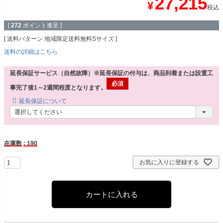
27,215
¥
税込
[
272
ポイント進呈 ]
送料パターン
地域限定送料無料Sサイズ
送料の詳細はこちら
延長保証サービス（自然故障）※延長保証の付与は、商品到着または設置工
事完了後1～2週間程度となります。
延長保証について
在庫数
190
お気に入りに登録する
カートに入れる