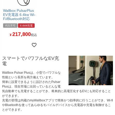
Wallbox PulsarPlus
EV充電器 6.4kw Wi-
Fi/Bluetooth対応
代引不可
6.4kW充電
217,800
¥
税込
スマートでパワフルなEV充
電
Wallbox Pulsar Plusは、小型でパワフルな
性能という長所を両方備えています。
簡単に設置できるように設計されたPulsar
Plusは、現在市場に出回っているどんな電
気自動車でも充電することができ、将来的に高電圧化するEVにも対応すること
ができます。
充電の管理は内蔵のmyWallboxアプリで簡単かつ効率的に行うことができ、Wi-fi
やBluetoothを使ってあらゆるモバイルデバイスから充電器や充電を制御するこ
とができます。