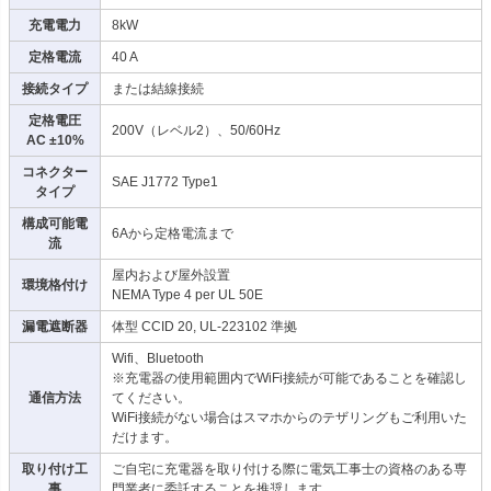
充電電力
8kW
定格電流
40 A
接続タイプ
または結線接続
定格電圧
200V（レベル2）、50/60Hz
AC ±10%
コネクター
SAE J1772 Type1
タイプ
構成可能電
6Aから定格電流まで
流
屋内および屋外設置
環境格付け
NEMA Type 4 per UL 50E
漏電遮断器
体型 CCID 20, UL-223102 準拠
Wifi、Bluetooth
※充電器の使用範囲内でWiFi接続が可能であることを確認し
通信方法
てください。
WiFi接続がない場合はスマホからのテザリングもご利用いた
だけます。
取り付け工
ご自宅に充電器を取り付ける際に電気工事士の資格のある専
事
門業者に委託することを推奨します。