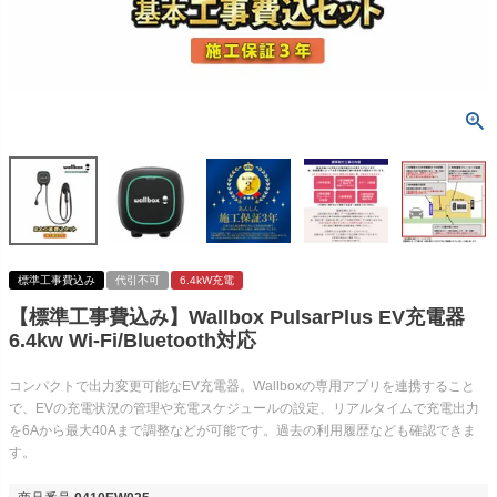
標準工事費込み
代引不可
6.4kW充電
【標準工事費込み】Wallbox PulsarPlus EV充電器
6.4kw Wi-Fi/Bluetooth対応
コンパクトで出力変更可能なEV充電器。Wallboxの専用アプリを連携すること
で、EVの充電状況の管理や充電スケジュールの設定、リアルタイムで充電出力
を6Aから最大40Aまで調整などが可能です。過去の利用履歴なども確認できま
す。