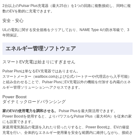
2台以上のPulsar Plus充電器（最大25台）を1つの回路に複数接続し、同時に複
数のEVを動的に充電できます。
安全・安心
ULの電気に関する安全規格をクリアしており、NAME Type 4の防水等級で、3
年間保証。
エネルギー管理ソフトウェア
スマートEV充電は始まりにすぎません
Pulsar Plusは単なるEV充電器ではありません。
スマートメーター（wallbox.comおよび公式パートナーや代理店から入手可能）
と組み合わせることで、Pulsar PlusにEV充電以外の機能を付加する内蔵のエネ
ルギー管理ソリューションへアクセスできます。
Power Boost
ダイナミックロードバランシング
家のEVの使用電力を調和させる。
Pulsar Plusを最大限活用できます。
Power Boostを使用すると、よりパワフルなPulsar Plus（最大40A）を従来の家
にも設置できます。
家庭用電気製品の電源を入れたり切ったりすると、Power Boostは、EVの催促
充電を行い、全体的なエネルギー使用量を安全な範囲内に維持しながら、接続さ