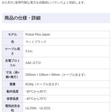
れたEVに使用可能な電力を自動的にバランスよく供給します。
商品の仕様・詳細
モデル
Pulsar Plus Japan
色
マットブラック
ケーブル長
5.5ｍ
さ
充電プロト
SAE J1772
コル
寸法（高×
200mm × 198cm × 99mm（ケーブル含まず）
幅×奥行）
重量
約2kg（ケーブル含まず）
動作温度
-30°Cから40°C
保管温度
-40°Cから70°C
電気的安全
UL2594、UL2231
性