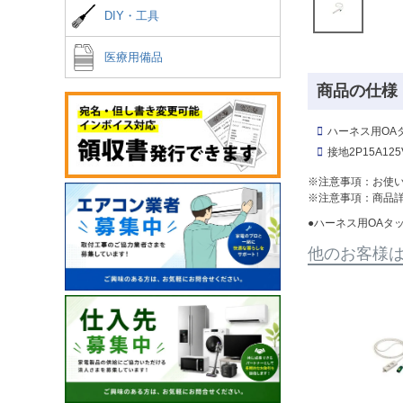
DIY・工具
医療用備品
商品の仕様
ハーネス用OA
接地2P15A1
※注意事項：お使
※注意事項：商品
●ハーネス用OAタッ
他のお客様