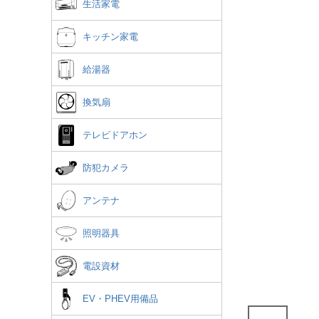
生活家電
キッチン家電
給湯器
換気扇
テレビドアホン
防犯カメラ
アンテナ
照明器具
電設資材
EV・PHEV用備品