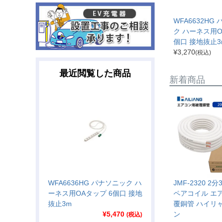
WFA6632HG
ク ハーネス用O
個口 接地抜止3
¥
3,270
(税込)
最近閲覧した商品
新着商品
WFA6636HG パナソニック ハ
JMF-2320 2
ーネス用OAタップ 6個口 接地
ペアコイル エ
抜止3m
覆銅管 ハイリ
¥
5,470
ン
(税込)