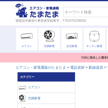
検索
適格請求書発行事業者登録番号：T7010701038281
エアコン
空調家電
生活家電
キッチン家電
7/28に発生した
エアコン・家電通販のたまたま
電設資材
配線器具
カテゴリー
エアコン
空調家電