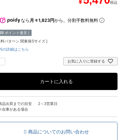
¥
税込
なら
月々1,823円
から。分割手数料無料
55
ポイント進呈 ]
送料パターン
関東発Sサイズ
料の詳細はこちら
お気に入りに登録する
カートに入れる
商品出荷までの目安
2～3営業日
※在庫がある場合
商品についてのお問い合わせ