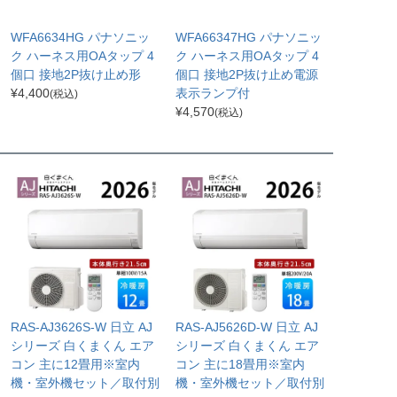
WFA6634HG パナソニッ
WFA66347HG パナソニッ
ク ハーネス用OAタップ 4
ク ハーネス用OAタップ 4
個口 接地2P抜け止め形
個口 接地2P抜け止め電源
¥
4,400
表示ランプ付
(税込)
¥
4,570
(税込)
RAS-AJ3626S-W 日立 AJ
RAS-AJ5626D-W 日立 AJ
シリーズ 白くまくん エア
シリーズ 白くまくん エア
コン 主に12畳用※室内
コン 主に18畳用※室内
機・室外機セット／取付別
機・室外機セット／取付別