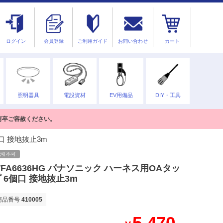
ログイン
会員登録
ご利用ガイド
お問い合わせ
カート
照明器具
電設資材
EV用備品
DIY・工具
何卒ご容赦ください。
口 接地抜止3m
代引不可
FA6636HG パナソニック ハーネス用OAタッ
 6個口 接地抜止3m
商品番号
410005
5,470