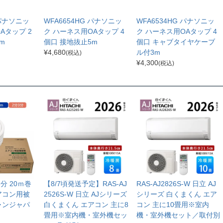
 パナソニッ
WFA6654HG パナソニッ
WFA6534HG パナソニッ
Aタップ 2
ク ハーネス用OAタップ 4
ク ハーネス用OAタップ 4
m
個口 接地抜止5m
個口 キャブタイヤケーブ
¥
4,680
ル付3m
(税込)
¥
4,300
(税込)
分3分 20ｍ巻
【8/7頃発送予定】RAS-AJ
RAS-AJ2826S-W 日立 AJ
アコン用被
2526S-W 日立 AJシリーズ
シリーズ 白くまくん エア
ャンジャパ
白くまくん エアコン 主に8
コン 主に10畳用※室内
畳用※室内機・室外機セッ
機・室外機セット／取付別