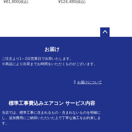
¥
81,800
¥
124,480
(税込)
(税込)
ペー
ジト
お届け
ップ
へ
ご注文より1～2日営業日で出荷いたします。
※商品により出荷までお時間をいただくものがございます。
お届けについて
標準工事費込みエアコン サービス内容
当店では、標準工事に含まれるもの・含まれないものを明確に
し、追加費用にご納得いただいた上で丁寧な施工をお約束しま
す。