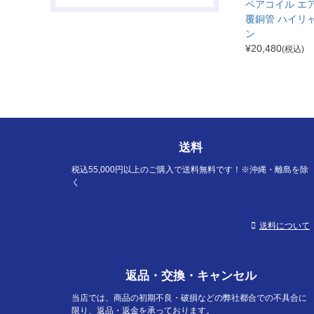
ペアコイル エ
覆銅管 ハイリ
ン
¥
20,480
(税込)
送料
税込55,000円以上のご購入で送料無料です！※沖縄・離島を除
く
送料について
返品・交換・キャンセル
当店では、商品の初期不良・破損などの弊社都合での不具合に
限り、返品・返金を承っております。