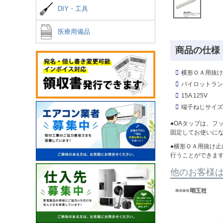
DIY・工具
医療用備品
商品の仕様
横形ＯＡ用抜け
パイロットラン
15A 125V
端子ねじサイズ:
●OAタップは、
固定してお使いに
●横形ＯＡ用抜け止め
行うことができま
他のお客様