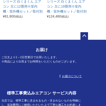
シリーズ 白くまくん エア
シリーズ 白くまくん エア
コン 主に12畳用※室内
コン 主に18畳用※室内
機・室外機セット／取付別
機・室外機セット／取付別
¥
81,800
¥
124,480
(税込)
(税込)
ペー
ジト
お届け
ップ
へ
ご注文より1～2日営業日で出荷いたします。
※商品により出荷までお時間をいただくものがございます。
お届けについて
標準工事費込みエアコン サービス内容
当店では、標準工事に含まれるもの・含まれないものを明確に
し、追加費用にご納得いただいた上で丁寧な施工をお約束しま