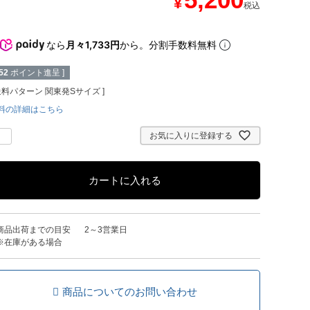
¥
税込
なら
月々1,733円
から。分割手数料無料
52
ポイント進呈 ]
送料パターン
関東発Sサイズ
料の詳細はこちら
お気に入りに登録する
カートに入れる
商品出荷までの目安
2～3営業日
※在庫がある場合
商品についてのお問い合わせ