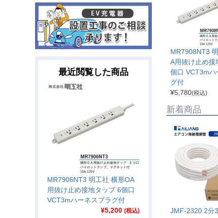
MR7908NT3
A用抜け止め接
最近閲覧した商品
個口 VCT3m
グ付
¥
5,780
(税込)
新着商品
MR7906NT3 明工社 横形OA
用抜け止め接地タップ 6個口
VCT3mハーネスプラグ付
¥
5,200
JMF-2320 2
(税込)