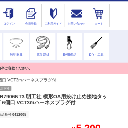
ログイン
会員登録
ご利用ガイド
お問い合わせ
カート
照明器具
電設資材
EV用備品
DIY・工具
何卒ご容赦ください。
6個口 VCT3mハーネスプラグ付
代引不可
R7906NT3 明工社 横形OA用抜け止め接地タッ
 6個口 VCT3mハーネスプラグ付
商品番号
0412005
5,200