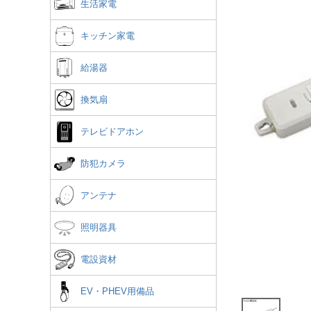
生活家電
キッチン家電
給湯器
換気扇
テレビドアホン
防犯カメラ
アンテナ
照明器具
電設資材
EV・PHEV用備品