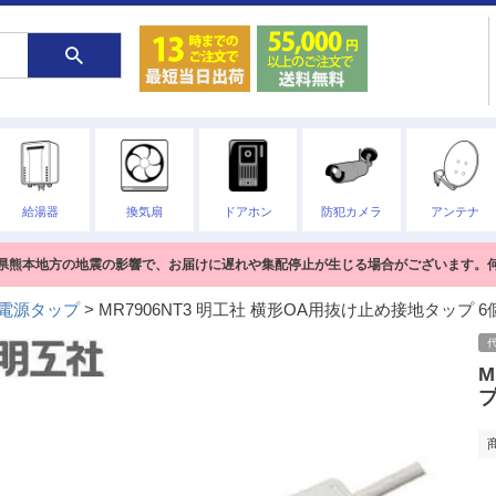
給湯器
換気扇
ドアホン
防犯カメラ
アンテナ
熊本県熊本地方の地震の影響で、お届けに遅れや集配停止が生じる場合がございます。
電源タップ
MR7906NT3 明工社 横形OA用抜け止め接地タップ 
M
プ