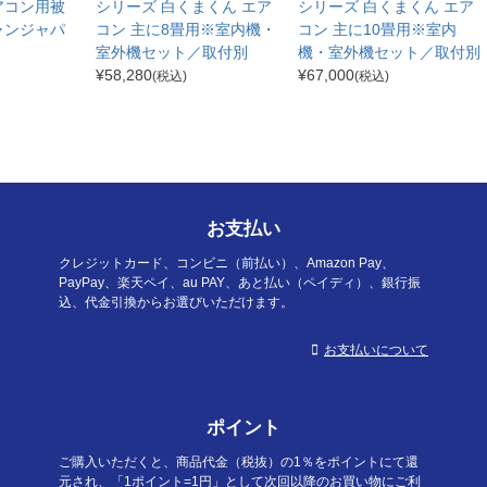
アコン用被
シリーズ 白くまくん エア
シリーズ 白くまくん エア
ャンジャパ
コン 主に8畳用※室内機・
コン 主に10畳用※室内
室外機セット／取付別
機・室外機セット／取付別
¥
58,280
¥
67,000
(税込)
(税込)
お支払い
クレジットカード、コンビニ（前払い）、Amazon Pay、
PayPay、楽天ペイ、au PAY、あと払い（ペイディ）、銀行振
込、代金引換からお選びいただけます。
お支払いについて
ポイント
ご購入いただくと、商品代金（税抜）の1％をポイントにて還
元され、「1ポイント=1円」として次回以降のお買い物にご利