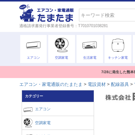
検索
適格請求書発行事業者登録番号：T7010701038281
エアコン
空調家電
生活家電
キッチン家電
7/28に発生した
エアコン・家電通販のたまたま
電設資材
配線器具
カテゴリー
エアコン
空調家電