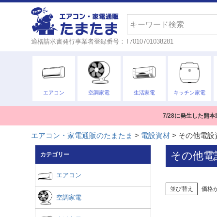
検索
適格請求書発行事業者登録番号：T7010701038281
エアコン
空調家電
生活家電
キッチン家電
7/28に発生した
エアコン・家電通販のたまたま
電設資材
その他電設
その他電
カテゴリー
エアコン
並び替え
価格
空調家電