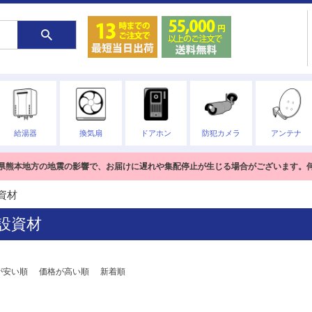
給湯器
換気扇
ドアホン
防犯カメラ
アンテナ
熊本県熊本地方の地震の影響で、お届けに遅れや集配停止が生じる場合がございます。
資材
設資材
が安い順
価格が高い順
新着順