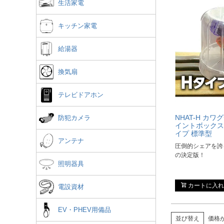
生活家電
キッチン家電
給湯器
換気扇
テレビドアホン
NHAT-H カ
防犯カメラ
イントボックス
イプ 標準型
アンテナ
圧倒的シェアを誇
の決定版！
照明器具
カートに入れ
電設資材
EV・PHEV用備品
並び替え
価格