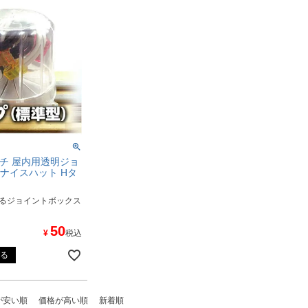
ワグチ 屋内用透明ジョ
ナイスハット Hタ
るジョイントボックス
50
¥
税込
る
が安い順
価格が高い順
新着順