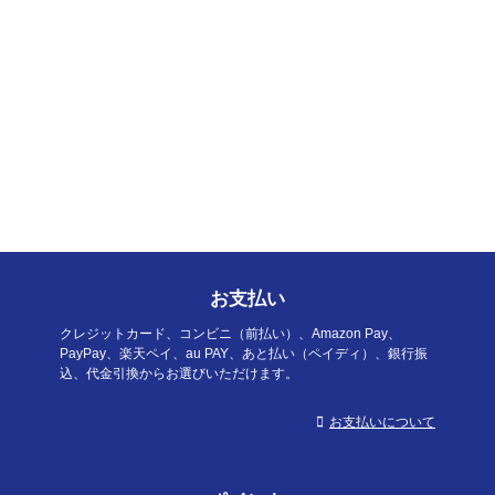
お支払い
クレジットカード、コンビニ（前払い）、Amazon Pay、
PayPay、楽天ペイ、au PAY、あと払い（ペイディ）、銀行振
込、代金引換からお選びいただけます。
お支払いについて