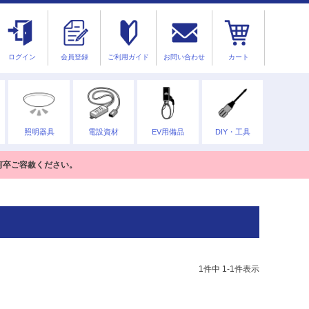
ログイン
会員登録
ご利用ガイド
お問い合わせ
カート
照明器具
電設資材
EV用備品
DIY・工具
何卒ご容赦ください。
1
件中
1
-
1
件表示