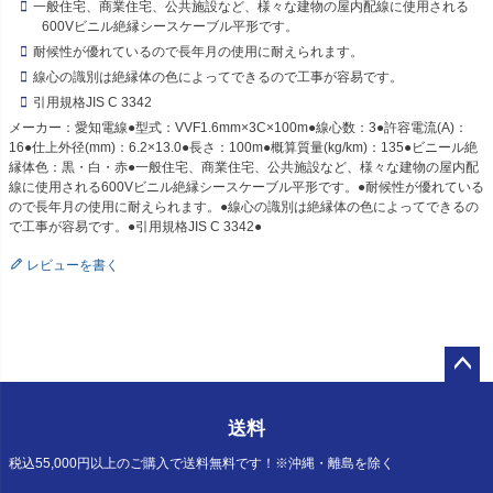
一般住宅、商業住宅、公共施設など、様々な建物の屋内配線に使用される
600Vビニル絶縁シースケーブル平形です。
耐候性が優れているので長年月の使用に耐えられます。
線心の識別は絶縁体の色によってできるので工事が容易です。
引用規格JIS C 3342
メーカー：愛知電線●型式：VVF1.6mm×3C×100m●線心数：3●許容電流(A)：
16●仕上外径(mm)：6.2×13.0●長さ：100m●概算質量(kg/km)：135●ビニール絶
縁体色：黒・白・赤●一般住宅、商業住宅、公共施設など、様々な建物の屋内配
線に使用される600Vビニル絶縁シースケーブル平形です。●耐候性が優れている
ので長年月の使用に耐えられます。●線心の識別は絶縁体の色によってできるの
で工事が容易です。●引用規格JIS C 3342●
レビューを書く
ペー
ジト
送料
ップ
へ
税込55,000円以上のご購入で送料無料です！※沖縄・離島を除く