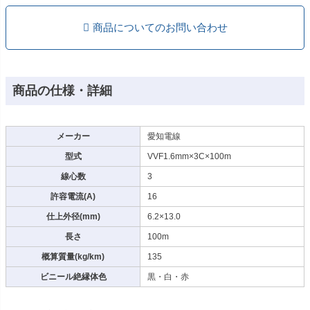
商品についてのお問い合わせ
商品の仕様・詳細
メーカー
愛知電線
型式
VVF1.6mm×3C×100m
線心数
3
許容電流(A)
16
仕上外径(mm)
6.2×13.0
長さ
100m
概算質量(kg/km)
135
ビニール絶縁体色
黒・白・赤