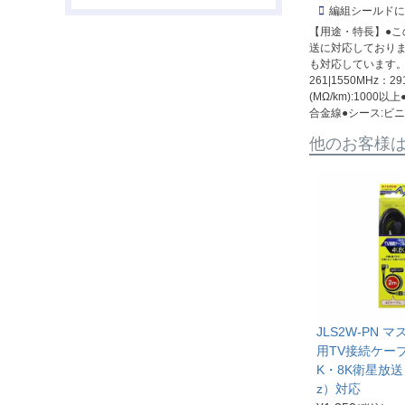
編組シールドに
【用途・特長】●こ
送に対応しております
も対応しています。|【電
261|1550MHz：
(MΩ/km):10
合金線●シース:ビニル●
他のお客様
JLS2W-PN 
用TV接続ケーブル
K・8K衛星放送
z）対応