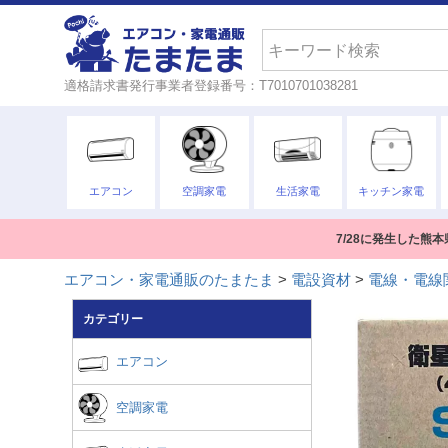
検索
適格請求書発行事業者登録番号：T7010701038281
エアコン
空調家電
生活家電
キッチン家電
7/28に発生した
エアコン・家電通販のたまたま
電設資材
電線・電線
カテゴリー
エアコン
空調家電