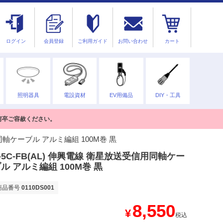
ログイン
会員登録
ご利用ガイド
お問い合わせ
カート
照明器具
電設資材
EV用備品
DIY・工具
何卒ご容赦ください。
用同軸ケーブル アルミ編組 100M巻 黒
-5C-FB(AL) 伸興電線 衛星放送受信用同軸ケー
ル アルミ編組 100M巻 黒
商品番号
0110DS001
8,550
¥
税込