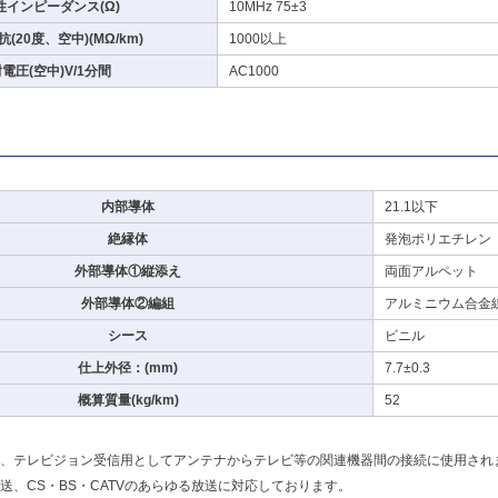
性インピーダンス(Ω)
10MHz 75±3
(20度、空中)(MΩ/km)
1000以上
電圧(空中)V/1分間
AC1000
内部導体
21.1以下
絶縁体
発泡ポリエチレン
外部導体①縦添え
両面アルペット
外部導体②編組
アルミニウム合金
シース
ビニル
仕上外径：(mm)
7.7±0.3
概算質量(kg/km)
52
、テレビジョン受信用としてアンテナからテレビ等の関連機器間の接続に使用され
送、CS・BS・CATVのあらゆる放送に対応しております。