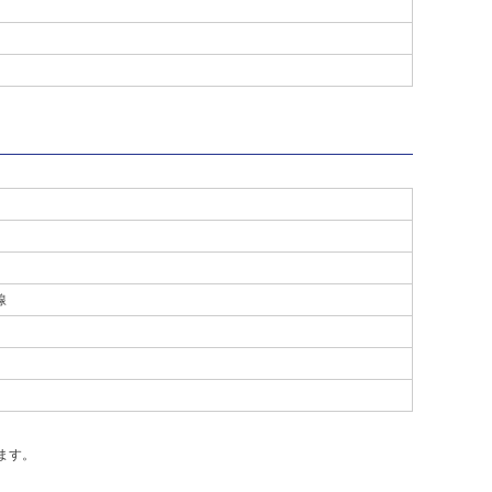
線
ます。