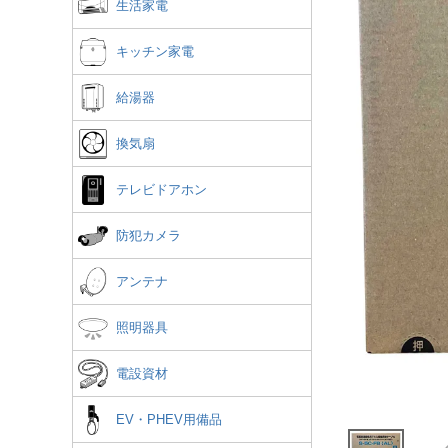
生活家電
キッチン家電
給湯器
換気扇
テレビドアホン
防犯カメラ
アンテナ
照明器具
電設資材
EV・PHEV用備品