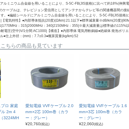
アルミニウム合金線を用いることにより、S-5C-FB(JIS規格)に比べて約18%(伸
のケーブルは、テレビジョン受信用としてアンテナからテレビ等の関連機器間の接続に
。●編組シールドにアルミニウム合金線を用いることにより、S-5C-FB(JIS規格)
気特性】●内部導体抵抗(20度)(Ω/km):21.1以下●標準減衰量※dB/km(20度)|90MHz：58
291|1770MHz：315|2000MHz：340|2150MHz：355|※最大減衰量は標準値の11
00以上●耐電圧(空中)V/1分間:AC1000|【構造】●内部導体:電気用軟銅線●絶縁体:
仕上外径：(mm)：7.7±0.3●概算質量(kg/km):52
はこちらの商品も見ています
マスプロ 家庭
愛知電線 VVFケーブル 2.0
愛知電線 VVFケーブル 1.6
 2m 4
mm×2芯 100m巻（カラ
mm×3芯 100m巻（カラ
（3224MH
ー：グレー）
ー：グレー）
¥
20,760
¥
22,060
(税込)
(税込)