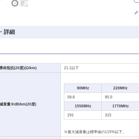
・詳細
体抵抗(20度)(Ω/km)
21.1以下
90MHz
220MHz
58.8
95.0
減衰量※dB/km(20度)
1550MHz
1770MHz
291
315
※最大減衰量は標準値の115%以下。