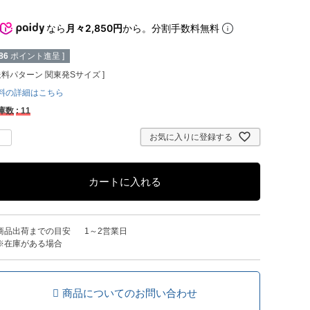
なら
月々2,850円
から。分割手数料無料
86
ポイント進呈 ]
送料パターン
関東発Sサイズ
料の詳細はこちら
庫数
11
お気に入りに登録する
カートに入れる
商品出荷までの目安
1～2営業日
※在庫がある場合
商品についてのお問い合わせ