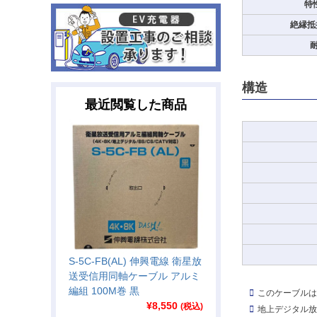
特
絶縁抵抗
耐
構造
最近閲覧した商品
S-5C-FB(AL) 伸興電線 衛星放
送受信用同軸ケーブル アルミ
編組 100M巻 黒
このケーブルは
¥
8,550
(税込)
地上デジタル放