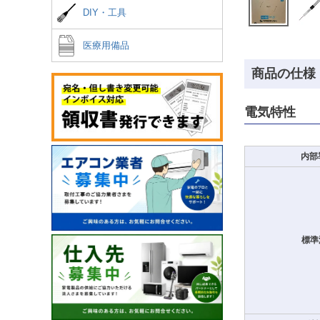
DIY・工具
医療用備品
商品の仕様
電気特性
内部導
標準