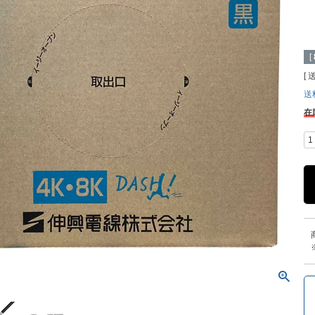
[
送
在