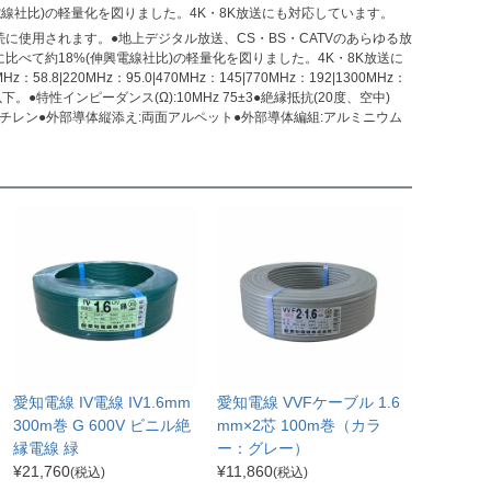
興電線社比)の軽量化を図りました。4K・8K放送にも対応しています。
使用されます。●地上デジタル放送、CS・BS・CATVのあらゆる放
に比べて約18%(伸興電線社比)の軽量化を図りました。4K・8K放送に
.8|220MHz：95.0|470MHz：145|770MHz：192|1300MHz：
5%以下。●特性インピーダンス(Ω):10MHz 75±3●絶縁抵抗(20度、空中)
発泡ポリエチレン●外部導体縦添え:両面アルペット●外部導体編組:アルミニウム
愛知電線 IV電線 IV1.6mm
愛知電線 VVFケーブル 1.6
300m巻 G 600V ビニル絶
mm×2芯 100m巻（カラ
縁電線 緑
ー：グレー）
¥
21,760
¥
11,860
(税込)
(税込)