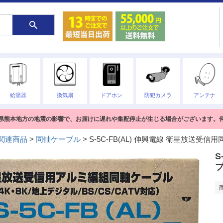
給湯器
換気扇
ドアホン
防犯カメラ
アンテナ
熊本県熊本地方の地震の影響で、お届けに遅れや集配停止が生じる場合がございます。
関連商品
同軸ケーブル
S-5C-FB(AL) 伸興電線 衛星放送受信
S
ブ