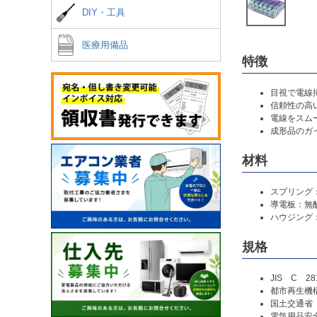
DIY・工具
医療用備品
特徴
目視で電線
信頼性の高
電線をスム
成形品のガ
材料
スプリング
導電板：無酸
ハウジング：
規格
JIS C 
都市再生機
国土交通省
電気用品安全