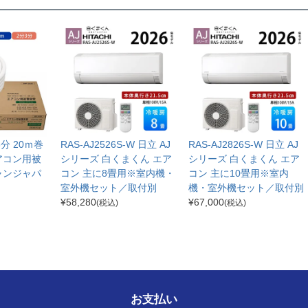
分3分 20ｍ巻
RAS-AJ2526S-W 日立 AJ
RAS-AJ2826S-W 日立 AJ
アコン用被
シリーズ 白くまくん エア
シリーズ 白くまくん エア
ャンジャパ
コン 主に8畳用※室内機・
コン 主に10畳用※室内
室外機セット／取付別
機・室外機セット／取付別
¥
58,280
¥
67,000
(税込)
(税込)
お支払い