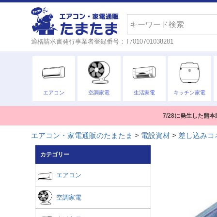
検索
適格請求書発行事業者登録番号：T7010701038281
エアコン
空調家電
生活家電
キッチン家電
7/28に発生した
エアコン・家電通販のたまたま
電設資材
差し込みコ
カテゴリー
エアコン
空調家電