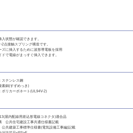
挿入状態が確認できます。
い2点接触スプリング構造です。
ーズに挿入するために波形導電板を採用
イドで電線がまっすぐ挿入できます。
：ステンレス鋼
素銅(すずめっき)
ポリカーボネート(UL94V-2)
2813(屋内配線用差込形電線コネクタ)適合品
構 公共住宅建設工事共通仕様書記載
 公共建築工事標準仕様書(電気設備工事編)記載
法許可品<PS>E