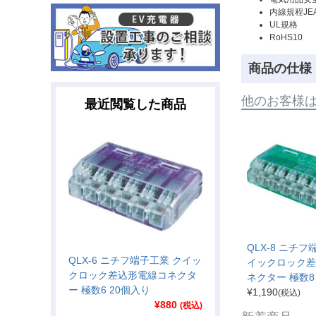
内線規程JE
UL規格
RoHS10
商品の仕様
他のお客様
最近閲覧した商品
QLX-8 ニチフ
QLX-6 ニチフ端子工業 クイッ
イックロック差
クロック差込形電線コネクタ
ネクター 極数8
ー 極数6 20個入り
¥
1,190
(税込)
¥
880
(税込)