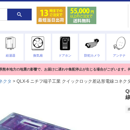
給湯器
換気扇
ドアホン
防犯カメラ
アンテナ
熊本県熊本地方の地震の影響で、お届けに遅れや集配停止が生じる場合がございます。
ネクタ
QLX-6 ニチフ端子工業 クイックロック差込形電線コネクタ
Q
線