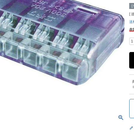
[
送
在