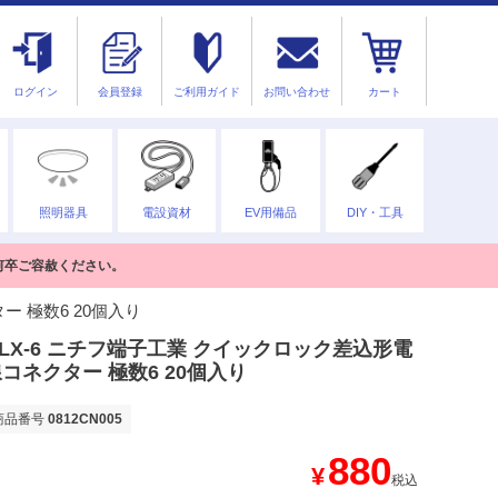
ログイン
会員登録
ご利用ガイド
お問い合わせ
カート
照明器具
電設資材
EV用備品
DIY・工具
何卒ご容赦ください。
ー 極数6 20個入り
LX-6 ニチフ端子工業 クイックロック差込形電
コネクター 極数6 20個入り
商品番号
0812CN005
880
¥
税込