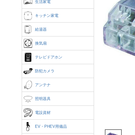
生活家電
キッチン家電
給湯器
換気扇
テレビドアホン
防犯カメラ
アンテナ
照明器具
電設資材
EV・PHEV用備品