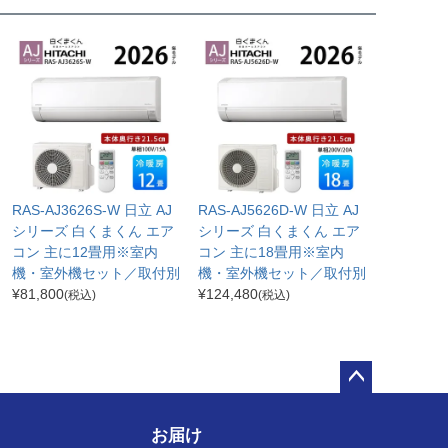
RAS-AJ3626S-W 日立 AJ
RAS-AJ5626D-W 日立 AJ
シリーズ 白くまくん エア
シリーズ 白くまくん エア
コン 主に12畳用※室内
コン 主に18畳用※室内
機・室外機セット／取付別
機・室外機セット／取付別
¥
81,800
¥
124,480
(税込)
(税込)
ペー
ジト
お届け
ップ