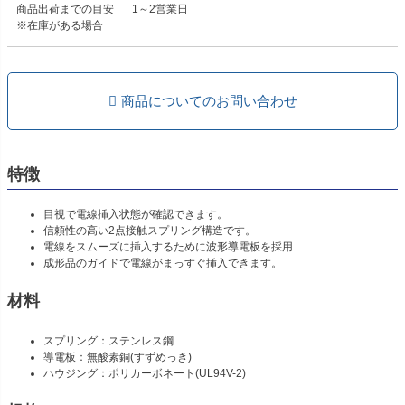
商品出荷までの目安
1～2営業日
※在庫がある場合
商品についてのお問い合わせ
特徴
目視で電線挿入状態が確認できます。
信頼性の高い2点接触スプリング構造です。
電線をスムーズに挿入するために波形導電板を採用
成形品のガイドで電線がまっすぐ挿入できます。
材料
スプリング：ステンレス鋼
導電板：無酸素銅(すずめっき)
ハウジング：ポリカーボネート(UL94V-2)