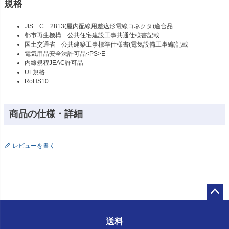
規格
JIS C 2813(屋内配線用差込形電線コネクタ)適合品
都市再生機構 公共住宅建設工事共通仕様書記載
国土交通省 公共建築工事標準仕様書(電気設備工事編)記載
電気用品安全法許可品<PS>E
内線規程JEAC許可品
UL規格
RoHS10
商品の仕様・詳細
レビューを書く
ペー
ジト
送料
ップ