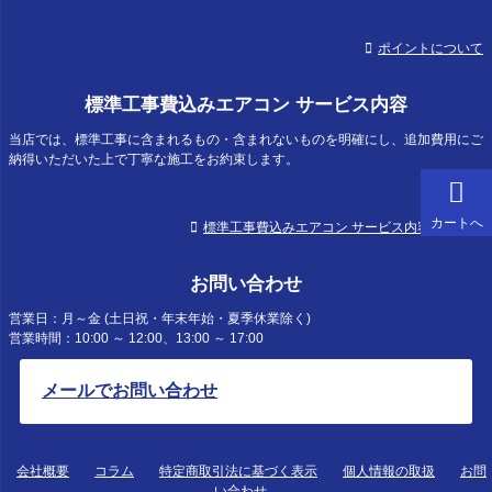
ポイントについて
標準工事費込みエアコン サービス内容
当店では、標準工事に含まれるもの・含まれないものを明確にし、追加費用にご
納得いただいた上で丁寧な施工をお約束します。
カートへ
標準工事費込みエアコン サービス内容について
お問い合わせ
営業日：月～金 (土日祝・年末年始・夏季休業除く)
営業時間：10:00 ～ 12:00、13:00 ～ 17:00
メールでお問い合わせ
会社概要
コラム
特定商取引法に基づく表示
個人情報の取扱
お問
い合わせ