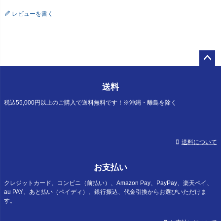
レビューを書く
ペー
ジト
送料
ップ
へ
税込55,000円以上のご購入で送料無料です！※沖縄・離島を除く
送料について
お支払い
クレジットカード、コンビニ（前払い）、Amazon Pay、PayPay、楽天ペイ、
au PAY、あと払い（ペイディ）、銀行振込、代金引換からお選びいただけま
す。