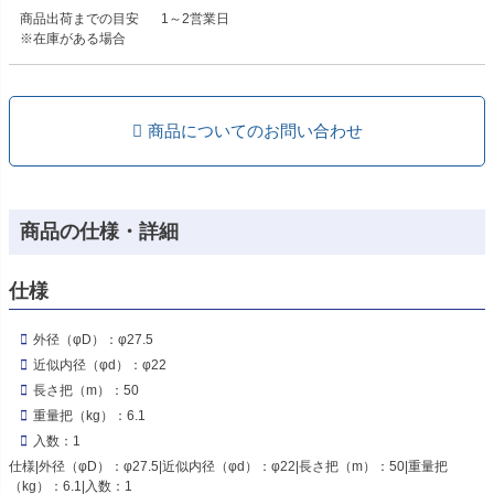
商品出荷までの目安
1～2営業日
※在庫がある場合
商品についてのお問い合わせ
商品の仕様・詳細
仕様
外径（φD）：φ27.5
近似内径（φd）：φ22
長さ把（m）：50
重量把（kg）：6.1
入数：1
仕様|外径（φD）：φ27.5|近似内径（φd）：φ22|長さ把（m）：50|重量把
（kg）：6.1|入数：1