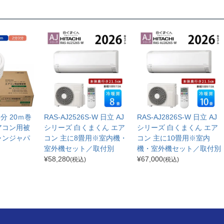
分3分 20ｍ巻
RAS-AJ2526S-W 日立 AJ
RAS-AJ2826S-W 日立 AJ
アコン用被
シリーズ 白くまくん エア
シリーズ 白くまくん エア
ャンジャパ
コン 主に8畳用※室内機・
コン 主に10畳用※室内
室外機セット／取付別
機・室外機セット／取付別
¥
58,280
¥
67,000
(税込)
(税込)