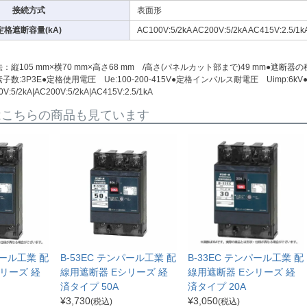
接続方式
表面形
定格遮断容量(kA)
AC100V:5/2kA AC200V:5/2kA AC415V:2.5/1k
法：縦105 mm×横70 mm×高さ68 mm /高さ(パネルカット部まで)49 mm●
数・素子数:3P3E●定格使用電圧 Ue:100-200-415V●定格インパルス耐電圧 Uimp
:5/2kA|AC200V:5/2kA|AC415V:2.5/1kA
はこちらの商品も見ています
パール工業 配
B-53EC テンパール工業 配
B-33EC テンパール工業 配
リーズ 経
線用遮断器 Eシリーズ 経
線用遮断器 Eシリーズ 経
済タイプ 50A
済タイプ 20A
¥
3,730
¥
3,050
(税込)
(税込)