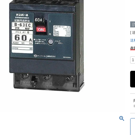
[
送
在