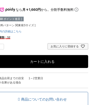
なら
月々1,660円
から。分割手数料無料
50
ポイント進呈 ]
送料パターン
関東発Sサイズ
料の詳細はこちら
庫数
32
お気に入りに登録する
カートに入れる
商品出荷までの目安
1～2営業日
※在庫がある場合
商品についてのお問い合わせ