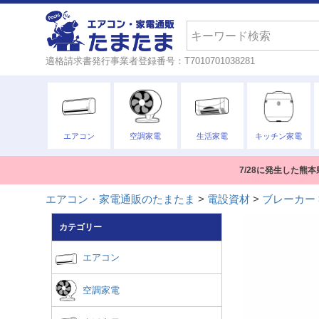
検索
適格請求書発行事業者登録番号：T7010701038281
エアコン
空調家電
生活家電
キッチン家電
7/28に発生した
エアコン・家電通販のたまたま
電設資材
ブレーカー
カテゴリー
エアコン
空調家電