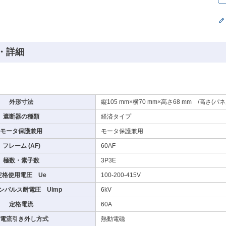
・詳細
外形寸法
縦105 mm×横70 mm×高さ68 mm /高さ(パ
遮断器の種類
経済タイプ
モータ保護兼用
モータ保護兼用
フレーム (AF)
60AF
極数・素子数
3P3E
定格使用電圧 Ue
100-200-415V
ンパルス耐電圧 Uimp
6kV
定格電流
60A
電流引き外し方式
熱動電磁