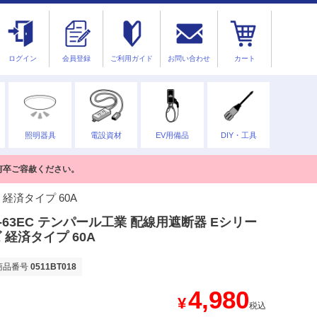
ログイン
会員登録
ご利用ガイド
お問い合わせ
カート
照明器具
電設資材
EV用備品
DIY・工具
何卒ご容赦ください。
 経済タイプ 60A
-63EC テンパール工業 配線用遮断器 Eシリー
 経済タイプ 60A
商品番号
0511BT018
4,980
¥
税込