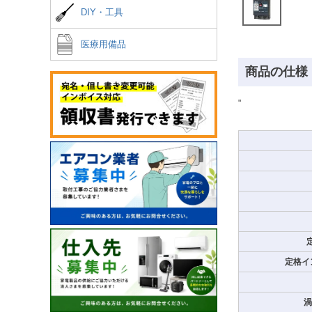
DIY・工具
医療用備品
商品の仕様
"
定格イ
渦