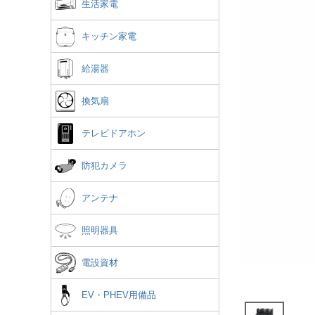
生活家電
キッチン家電
給湯器
換気扇
テレビドアホン
防犯カメラ
アンテナ
照明器具
電設資材
EV・PHEV用備品