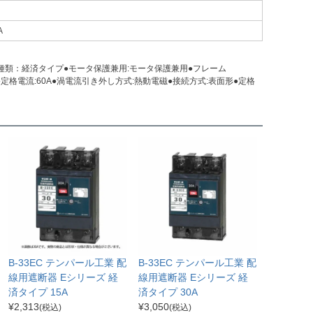
A
遮断器の種類：経済タイプ●モータ保護兼用:モータ保護兼用●フレーム
:6kV●定格電流:60A●渦電流引き外し方式:熱動電磁●接続方式:表面形●定格
B-33EC テンパール工業 配
B-33EC テンパール工業 配
線用遮断器 Eシリーズ 経
線用遮断器 Eシリーズ 経
済タイプ 15A
済タイプ 30A
¥
2,313
¥
3,050
(税込)
(税込)