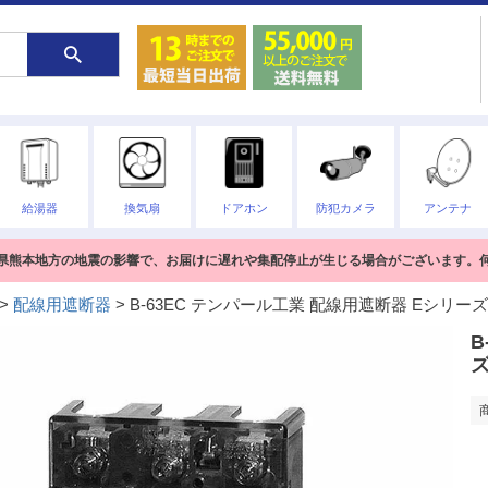
給湯器
換気扇
ドアホン
防犯カメラ
アンテナ
熊本県熊本地方の地震の影響で、お届けに遅れや集配停止が生じる場合がございます。
配線用遮断器
B-63EC テンパール工業 配線用遮断器 Eシリーズ
B
ズ