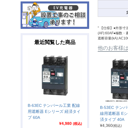
" 【仕様】●外形寸
(AF):60AF●極
遮断容量(kA):AC100V
最近閲覧した商品
他のお客様
B-63EC テンパール工業 配線
B-53EC テン
用遮断器 Eシリーズ 経済タイ
線用遮断器 Eシ
プ 60A
済タイプ 40A
¥
4,980
(税込)
¥
4,360
(税込)