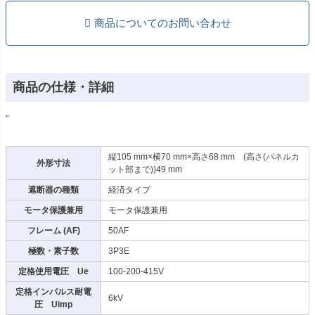
商品についてのお問い合わせ
商品の仕様・詳細
"
縦105 mm×横70 mm×高さ68 mm (高さ(パネルカ
外形寸法
ット部まで))49 mm
遮断器の種類
経済タイプ
モータ保護兼用
モータ保護兼用
フレーム (AF)
50AF
極数・素子数
3P3E
定格使用電圧 Ue
100-200-415V
定格インパルス耐電
6kV
圧 Uimp