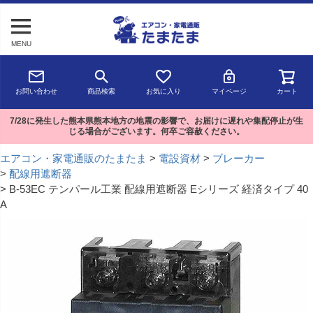
MENU
お問い合わせ
商品検索
お気に入り
マイページ
カート
7/28に発生した熊本県熊本地方の地震の影響で、お届けに遅れや集配停止が生
じる場合がございます。何卒ご容赦ください。
エアコン・家電通販のたまたま
電設資材
ブレーカー
配線用遮断器
B-53EC テンパール工業 配線用遮断器 Eシリーズ 経済タイプ 40
A