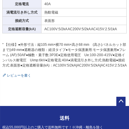
定格電流
40A
渦電流引き外し方式
熱動電磁
接続方式
表面形
定格遮断容量(kA)
AC100V:5/2kA AC200V:5/2kA AC415V:2.5/1kA
" 【仕様】●外形寸法：縦105 mm×横70 mm×高さ68 mm (高さ(パネルカット部
まで))49 mm●遮断器の種類：経済タイプ●モータ保護兼用:モータ保護兼用●フレ
ーム (AF):50AF●極数・素子数:3P3E●定格使用電圧 Ue:100-200-415V●定格イ
ンパルス耐電圧 Uimp:6kV●定格電流:40A●渦電流引き外し方式:熱動電磁●接続
方式:表面形●定格遮断容量(kA)：AC100V:5/2kA|AC200V:5/2kA|AC415V:2.5/1kA
レビューを書く
ペー
ジト
送料
ップ
へ
税込55,000円以上のご購入で送料無料です！※沖縄・離島を除く