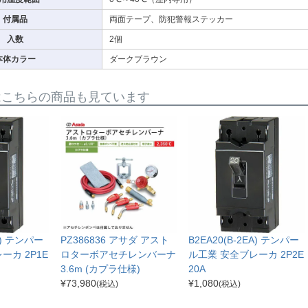
付属品
両面テープ、防犯警報ステッカー
入数
2個
本体カラー
ダークブラウン
はこちらの商品も見ています
EA) テンパー
PZ386836 アサダ アスト
B2EA20(B-2EA) テンパー
ーカ 2P1E
ロターボアセチレンバーナ
ル工業 安全ブレーカ 2P2E
3.6m (カプラ仕様)
20A
¥
73,980
¥
1,080
(税込)
(税込)