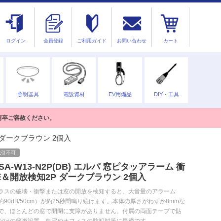
ログイン
会員登録
ご利用ガイド
お問い合わせ
カート
照明器具
電設資材
EV用備品
DIY・工具
何卒ご容赦ください。
P ダークブラウン 2個入
代引不可
SA-W13-N2P(DB) エルパ 窓ピタッアラーム 衝
＆開放検知2P ダークブラウン 2個入
ラスの破壊・衝撃または窓の開放を検知すると、大音量のアラーム
約90dB/50cm）が約25秒間鳴り続けます。本体の厚さがわずか8mmな
で、ほとんどの窓で開閉に支障がありません。付属の両面テープで貼