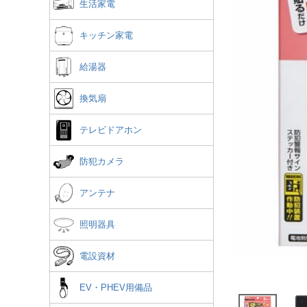
生活家電
キッチン家電
給湯器
換気扇
テレビドアホン
防犯カメラ
アンテナ
照明器具
電設資材
EV・PHEV用備品