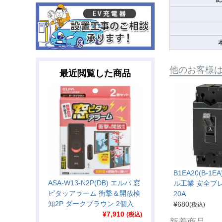
他のお客様
最近閲覧した商品
B1EA20(B-1
ASA-W13-N2P(DB) エルパ 窓
ル工業 安全ブレ
ピタッアラーム 衝撃＆開放検
20A
知2P ダークブラウン 2個入
¥
680
(税込)
¥
7,910
(税込)
新着商品