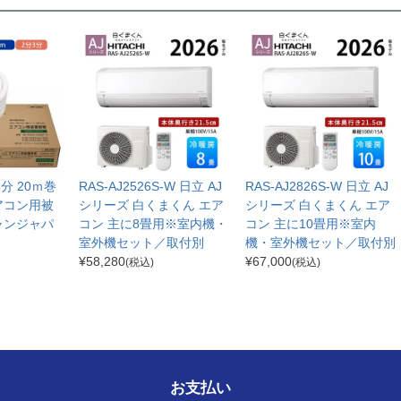
分3分 20ｍ巻
RAS-AJ2526S-W 日立 AJ
RAS-AJ2826S-W 日立 AJ
アコン用被
シリーズ 白くまくん エア
シリーズ 白くまくん エア
ャンジャパ
コン 主に8畳用※室内機・
コン 主に10畳用※室内
室外機セット／取付別
機・室外機セット／取付別
¥
58,280
¥
67,000
(税込)
(税込)
お支払い