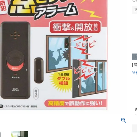
る
[
送