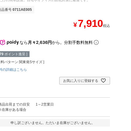
だけの簡単設置。自宅やオフィスの防犯対策に最適です。
商品番号
0711AE005
7,910
¥
税込
なら
月々2,636円
から。分割手数料無料
79
ポイント進呈 ]
送料パターン
関東発Sサイズ
料の詳細はこちら
お気に入りに登録する
商品出荷までの目安
1～2営業日
※在庫がある場合
申し訳ございません。ただいま在庫がございません。