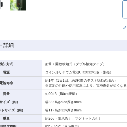
・詳細
検知方式
衝撃＋開放検知式（ダブル検知タイプ）
電源
コイン形リチウム電池CR2032×1個（別売）
約1年（1日1回、約3秒間のテスト鳴動の場合）
電池寿命
※電池の性能や使用状況により、電池寿命が短くなる
音量
約90dB（50cm距離）
サイズ（約）
幅33×高さ93×厚さ8mm
ットサイズ（約）
幅11×高さ32×厚さ8mm
重量
約26g（電池除く、マグネット含む）
用温度範囲
0℃～40℃（屋内専用）