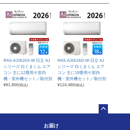
RAS-AJ3626S-W 日立 AJ
RAS-AJ5626D-W 日立 AJ
シリーズ 白くまくん エア
シリーズ 白くまくん エア
コン 主に12畳用※室内
コン 主に18畳用※室内
機・室外機セット／取付別
機・室外機セット／取付別
¥
81,800
¥
124,480
(税込)
(税込)
ペー
ジト
お届け
ップ