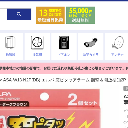
給湯器
換気扇
ドアホン
防犯カメラ
アンテナ
熊本県熊本地方の地震の影響で、お届けに遅れや集配停止が生じる場合がございます。
ASA-W13-N2P(DB) エルパ 窓ピタッアラーム 衝撃＆開放検知2
A
撃
ガ
（
の