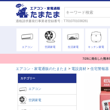
検索
適格請求書発行事業者登録番号：T7010701038281
エアコン
空調家電
生活家電
キッチン家電
7/28に発生した
エアコン・家電通販のたまたま
電設資材
住宅警報器
カテゴリー
エアコン
空調家電