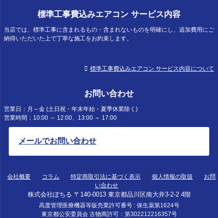
標準工事費込みエアコン サービス内容
当店では、標準工事に含まれるもの・含まれないものを明確にし、追加費用にご
納得いただいた上で丁寧な施工をお約束します。
標準工事費込みエアコン サービス内容について
お問い合わせ
営業日：月～金 (土日祝・年末年始・夏季休業除く)
営業時間：10:00 ～ 12:00、13:00 ～ 17:00
メールでお問い合わせ
会社概要
コラム
特定商取引法に基づく表示
個人情報の取扱
お問
い合わせ
株式会社ぽちる 〒140-0013 東京都品川区南大井3-2-2 4階
高度管理医療機器等販売業許可番号 : 保生薬第1624号
東京都公安委員会 古物商許可：第302212216357号