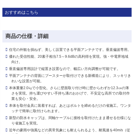
おすすめはこちら
商品の仕様・詳細
住宅の外観を損ねず、美しく設置できる平面アンテナです。垂直偏波専用。
優れた受信性能、20素子相当7.5～9.6dBの高利得を実現。強・中電界地域
向け。
垂直偏波専用設計で縦置き設置なので、幅広い方向調整が可能です。
平面アンテナの背面にブースターが取付けできる新構造により、スッキリき
れいな設置が可能。
本体重量2.0㎏で小型化、さらに壁面取り付け時に壁からわずか12.3㎝の薄
さを実現。持ち運びやすい手持ち溝のおかげで、不安定な高所での取付作
業も安心・安全。
本体を取付金具に装着すれば、あとはボルトを締めるだけの省施工。ワンタ
ッチで簡単に取付けられます。
新型の防水キャップは、同軸ケーブルに接栓を取付けたまま通せる仕様にな
り省施工を実現。
近年の豪雨や強風などの異常気象にも耐えられるよう、耐風速を40m/s（従