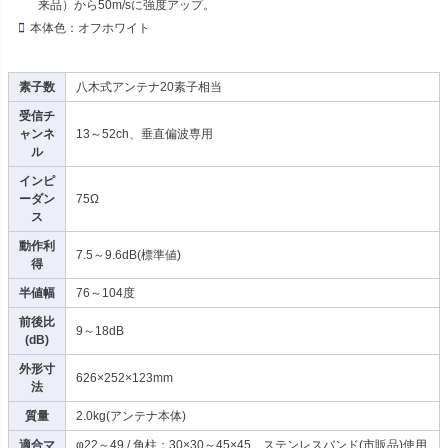
来品）から50m/sに強度アップ。
本体色：オフホワイト
素子数
八木式アンテナ20素子相当
受信チ
ャンネ
13～52ch、垂直偏波専用
ル
インピ
ーダン
75Ω
ス
動作利
7.5～9.6dB(標準値)
得
半値幅
76～104度
前後比
9～18dB
(dB)
外形寸
626×252×123mm
法
質量
2.0kg(アンテナ本体)
適合マ
φ22～49 / 角柱：30×30～45×45、ステンレスバンド(市販品)使用