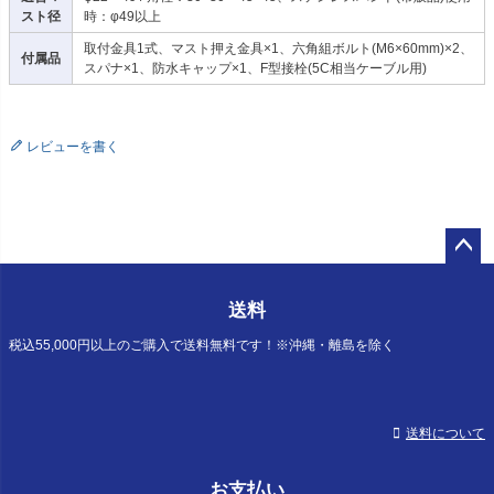
スト径
時：φ49以上
取付金具1式、マスト押え金具×1、六角組ボルト(M6×60mm)×2、
付属品
スパナ×1、防水キャップ×1、F型接栓(5C相当ケーブル用)
レビューを書く
ペー
ジト
送料
ップ
へ
税込55,000円以上のご購入で送料無料です！※沖縄・離島を除く
送料について
お支払い