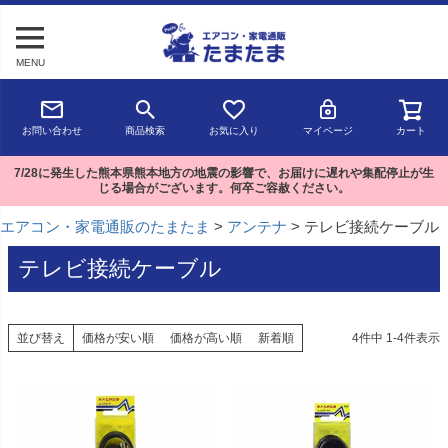
MENU
お問い合わせ
商品検索
お気に入り
マイページ
カート
7/28に発生した熊本県熊本地方の地震の影響で、お届けに遅れや集配停止が生
じる場合がございます。何卒ご容赦ください。
エアコン・家電通販のたまたま
アンテナ
テレビ接続ケーブル
テレビ接続ケーブル
並び替え
価格が安い順
価格が高い順
新着順
4
件中
1
-
4
件表示