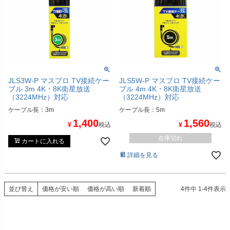
JLS3W-P マスプロ TV接続ケー
JLS5W-P マスプロ TV接続ケー
ブル 3m 4K・8K衛星放送
ブル 4m 4K・8K衛星放送
（3224MHz）対応
（3224MHz）対応
ケーブル長：3m
ケーブル長：5m
1,400
1,560
¥
税込
¥
税込
在庫切れ
カートに入れる
詳細を見る
並び替え
価格が安い順
価格が高い順
新着順
4
件中
1
-
4
件表示