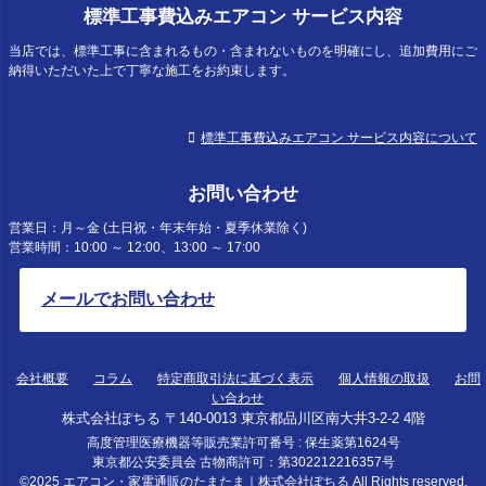
標準工事費込みエアコン サービス内容
当店では、標準工事に含まれるもの・含まれないものを明確にし、追加費用にご
納得いただいた上で丁寧な施工をお約束します。
標準工事費込みエアコン サービス内容について
お問い合わせ
営業日：月～金 (土日祝・年末年始・夏季休業除く)
営業時間：10:00 ～ 12:00、13:00 ～ 17:00
メールでお問い合わせ
会社概要
コラム
特定商取引法に基づく表示
個人情報の取扱
お問
い合わせ
株式会社ぽちる 〒140-0013 東京都品川区南大井3-2-2 4階
高度管理医療機器等販売業許可番号 : 保生薬第1624号
東京都公安委員会 古物商許可：第302212216357号
©2025
エアコン・家電通販のたまたま｜株式会社ぽちる
All Rights reserved.