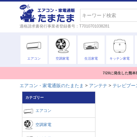
検索
適格請求書発行事業者登録番号：T7010701038281
エアコン
空調家電
生活家電
キッチン家電
7/28に発生した
エアコン・家電通販のたまたま
アンテナ
テレビブー
カテゴリー
エアコン
空調家電