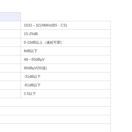
1032～3224MHz(BS・CS)
15-25dB
0-10dB以上（連続可変)
8dB以下
48～65dBμV
90dBμV(50波)
-31dB以下
-61dB以下
2.5以下