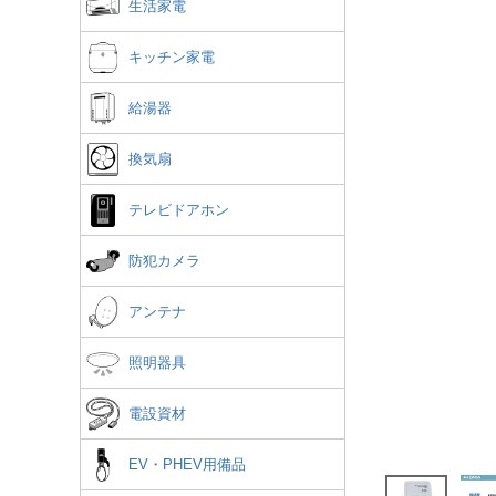
生活家電
キッチン家電
給湯器
換気扇
テレビドアホン
防犯カメラ
アンテナ
照明器具
電設資材
EV・PHEV用備品