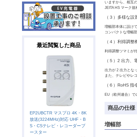
いますから、相互
JEITA HS マーク
（３）多様な設
増幅部本体に設け
コンパクトな増幅
（４）利得調整
最近閲覧した商品
利得調整ツマミが
（５）2 出力、
出力が 2 出力と
また、テレビやレコ
（６）RoHS 指
EU（欧州連合）で
商品の仕様
EP2UBCTR マスプロ 4K・8K
放送(3224MHz)対応 UHF・B
増幅部
S・CSテレビ・レコーダーブ
ースター