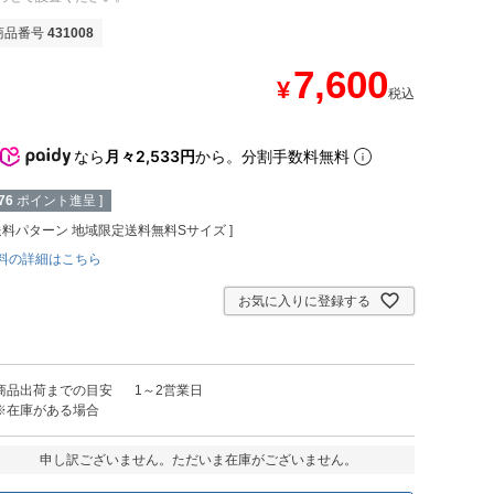
商品番号
431008
7,600
¥
税込
なら
月々2,533円
から。分割手数料無料
76
ポイント進呈 ]
送料パターン
地域限定送料無料Sサイズ
料の詳細はこちら
お気に入りに登録する
商品出荷までの目安
1～2営業日
※在庫がある場合
申し訳ございません。ただいま在庫がございません。