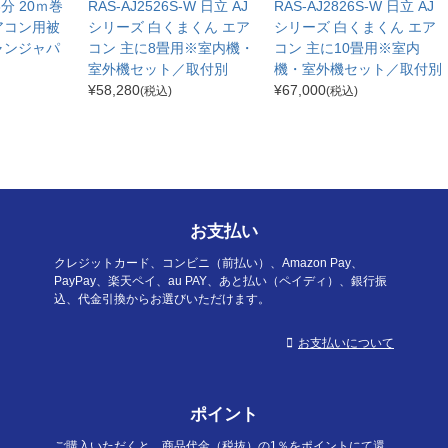
分3分 20ｍ巻
RAS-AJ2526S-W 日立 AJ
RAS-AJ2826S-W 日立 AJ
アコン用被
シリーズ 白くまくん エア
シリーズ 白くまくん エア
ャンジャパ
コン 主に8畳用※室内機・
コン 主に10畳用※室内
室外機セット／取付別
機・室外機セット／取付別
¥
58,280
¥
67,000
(税込)
(税込)
お支払い
クレジットカード、コンビニ（前払い）、Amazon Pay、
PayPay、楽天ペイ、au PAY、あと払い（ペイディ）、銀行振
込、代金引換からお選びいただけます。
お支払いについて
ポイント
ご購入いただくと、商品代金（税抜）の1％をポイントにて還