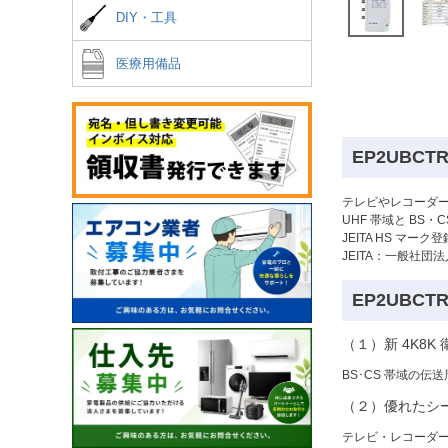
DIY・工具
医療用備品
EP2UBC
テレビやレコーダ
UHF 帯域と BS
JEITA HS マー
JEITA：一般社団
EP2UBC
（１）新 4K8K
BS･CS 帯域の伝
（２）優れたシ
テレビ・レコーダー