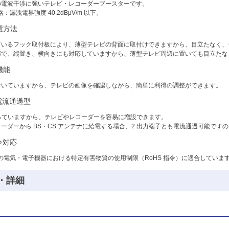
の電波干渉に強いテレビ・レコーダーブースターです。
規格：漏洩電界強度 40.2dBμV/m 以下。
置方法
ているフック取付板により、薄型テレビの背面に取付けできますから、目立たなく、
部で、縦置き、横向きにも対応していますから、薄型テレビ周辺に置いても目立たな
機能
付いていますから、テレビの画像を確認しながら、簡単に利得の調整ができます。
電流通過型
なっていますから、テレビやレコーダーを容易に増設できます。
ーダーから BS・CS アンテナに給電する場合、2 出力端子とも電流通過可能です
令対応
の電気・電子機器における特定有害物質の使用制限（RoHS 指令）に適合していま
・詳細