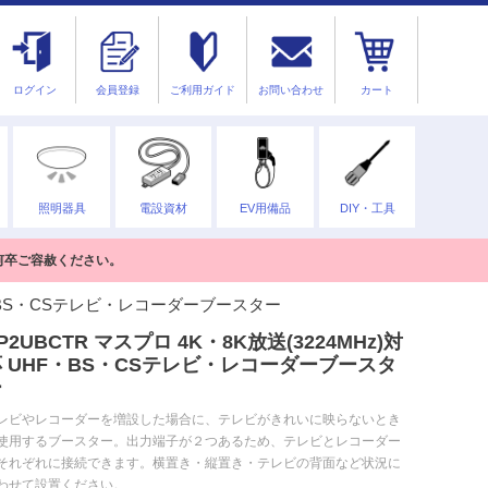
ログイン
会員登録
ご利用ガイド
お問い合わせ
カート
照明器具
電設資材
EV用備品
DIY・工具
何卒ご容赦ください。
UHF・BS・CSテレビ・レコーダーブースター
P2UBCTR マスプロ 4K・8K放送(3224MHz)対
 UHF・BS・CSテレビ・レコーダーブースタ
ー
レビやレコーダーを増設した場合に、テレビがきれいに映らないとき
使用するブースター。出力端子が２つあるため、テレビとレコーダー
それぞれに接続できます。横置き・縦置き・テレビの背面など状況に
わせて設置ください。