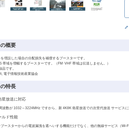
TRの概要
ーを増設した場合の分配損失を補償するブースターです。
・CS 帯域を増幅するブースターです。（FM･VHF 帯域は伝送しません。）
ク登録品です。
法人 電子情報技術産業協会
TRの特長
 衛星放送に対応
送周波数が 1032～3224MHz ですから、新 4K8K 衛星放送での次世代放送 サービ
ールド性能
ブースターからの電波漏洩を遮へいする機能だけでなく、他の無線サービス（Wi-F