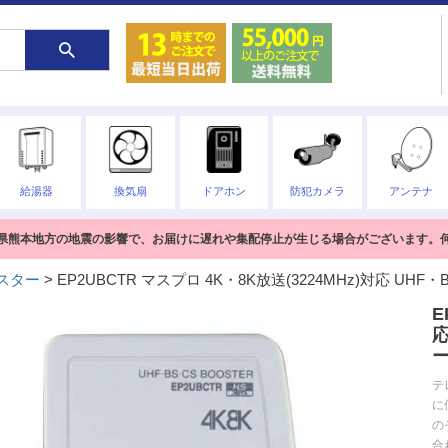
給湯器
換気扇
ドアホン
防犯カメラ
アンテナ
熊本県熊本地方の地震の影響で、お届けに遅れや集配停止が生じる場合がございます。
スター
EP2UBCTR マスプロ 4K・8K放送(3224MHz)対応 
E
応
テ
に
の
合