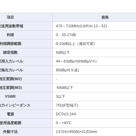
項目
規格
伝送周波数帯域
470～710MHz(UHFch.13～52)
利得
0、20-27dB
利得調節範囲
0-10dB以上（連続可変)
雑音指数
4dB以下
実用入力レベル
44～63dBμV(69dBμV※)
定格出力レベル
90dBμV(９波)
相互変調(IM2)
-
相互変調(IM3)
-68dB以下
VSWR
3以下
出力インピーダンス
75Ω(F型端子)
電源
DC5V,0.24A
使用温度範囲
0～+40℃
外観寸法
137(H)×89(W)×31(D)mm