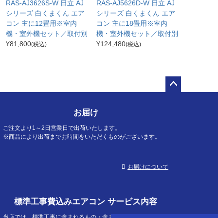
RAS-AJ3626S-W 日立 AJ
RAS-AJ5626D-W 日立 AJ
シリーズ 白くまくん エア
シリーズ 白くまくん エア
コン 主に12畳用※室内
コン 主に18畳用※室内
機・室外機セット／取付別
機・室外機セット／取付別
¥
81,800
¥
124,480
(税込)
(税込)
ペー
ジト
お届け
ップ
へ
ご注文より1～2日営業日で出荷いたします。
※商品により出荷までお時間をいただくものがございます。
お届けについて
標準工事費込みエアコン サービス内容
当店では、標準工事に含まれるもの・含まれないものを明確に