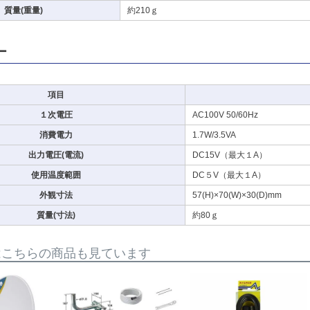
質量(重量)
約210ｇ
ー
項目
１次電圧
AC100V 50/60Hz
消費電力
1.7W/3.5VA
出力電圧(電流)
DC15V（最大１A）
使用温度範囲
DC５V（最大１A）
外観寸法
57(H)×70(W)×30(D)mm
質量(寸法)
約80ｇ
はこちらの商品も見ています