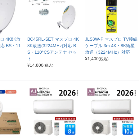
ロ 4K8K放
BC45RL-SET マスプロ 4K
JLS3W-P マスプロ TV接続
対応 BS・11
8K放送(3224MHz)対応 B
ケーブル 3m 4K・8K衛星
S・110°CSアンテナ セッ
放送（3224MHz）対応
ト
¥
1,400
(税込)
¥
14,800
(税込)