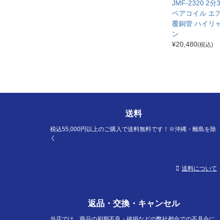
JMF-2320 2
ペアコイル エ
覆銅管 ハイリ
ン
¥
20,480
(税込)
送料
税込55,000円以上のご購入で送料無料です！※沖縄・離島を除
く
送料について
返品・交換・キャンセル
当店では、商品の初期不良・破損などの弊社都合での不具合に