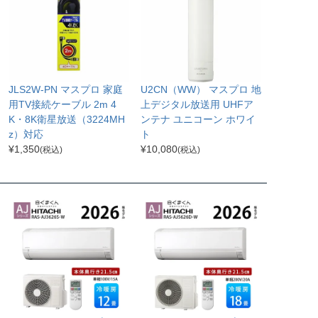
JLS2W-PN マスプロ 家庭
U2CN（WW） マスプロ 地
用TV接続ケーブル 2m 4
上デジタル放送用 UHFア
K・8K衛星放送（3224MH
ンテナ ユニコーン ホワイ
z）対応
ト
¥
1,350
¥
10,080
(税込)
(税込)