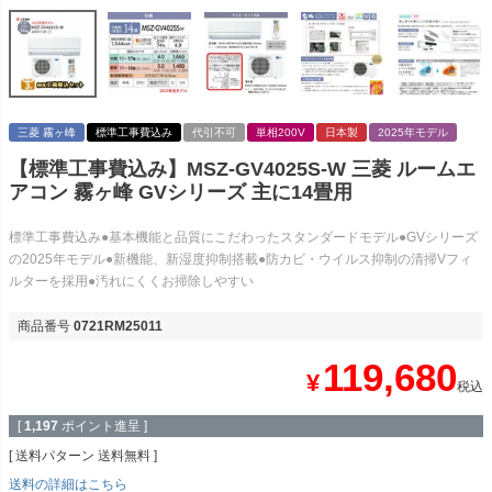
三菱 霧ヶ峰
標準工事費込み
代引不可
単相200V
日本製
2025年モデル
【標準工事費込み】MSZ-GV4025S-W 三菱 ルームエ
アコン 霧ヶ峰 GVシリーズ 主に14畳用
標準工事費込み●基本機能と品質にこだわったスタンダードモデル●GVシリーズ
の2025年モデル●新機能、新湿度抑制搭載●防カビ・ウイルス抑制の清掃Vフィ
ルターを採用●汚れにくくお掃除しやすい
商品番号
0721RM25011
119,680
¥
税込
[
1,197
ポイント進呈 ]
送料パターン
送料無料
送料の詳細はこちら