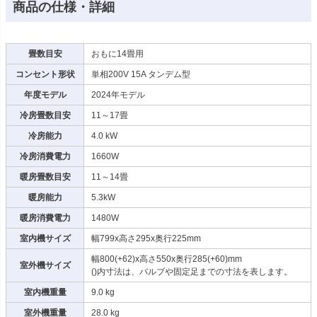
商品の仕様・詳細
畳数目安
おもに14畳用
コンセント形状
単相200V 15A タンデム型
年度モデル
2024年モデル
冷房畳数目安
11～17畳
冷房能力
4.0 kW
冷房消費電力
1660W
暖房畳数目安
11～14畳
暖房能力
5.3kW
暖房消費電力
1480W
室内機サイズ
幅799x高さ295x奥行225mm
幅800(+62)x高さ550x奥行285(+60)mm
室外機サイズ
()内寸法は、バルブや固定足までの寸法を表します。
室内機重量
9.0 kg
室外機重量
28.0 kg