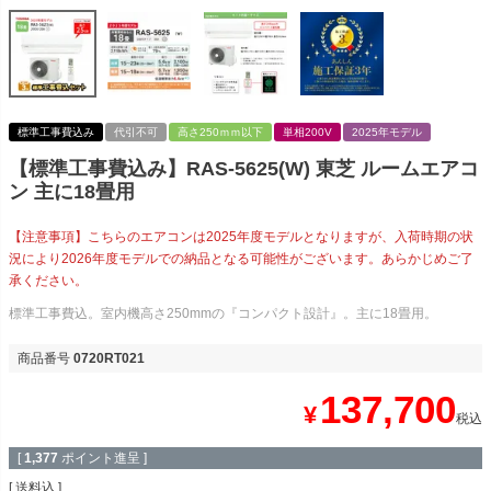
標準工事費込み
代引不可
高さ250ｍｍ以下
単相200V
2025年モデル
【標準工事費込み】RAS-5625(W) 東芝 ルームエアコ
ン 主に18畳用
【注意事項】こちらのエアコンは2025年度モデルとなりますが、入荷時期の状
況により2026年度モデルでの納品となる可能性がございます。あらかじめご了
承ください。
標準工事費込。室内機高さ250mmの『コンパクト設計』。主に18畳用。
商品番号
0720RT021
137,700
¥
税込
[
1,377
ポイント進呈 ]
送料込