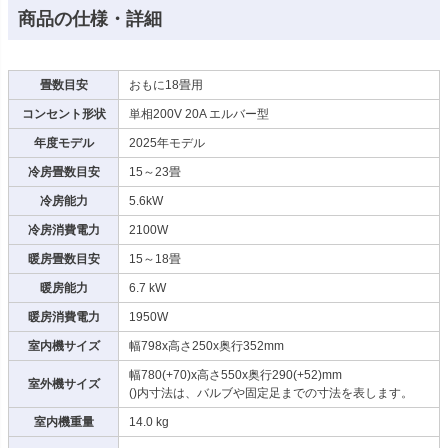
商品の仕様・詳細
畳数目安
おもに18畳用
コンセント形状
単相200V 20A エルバー型
年度モデル
2025年モデル
冷房畳数目安
15～23畳
冷房能力
5.6kW
冷房消費電力
2100W
暖房畳数目安
15～18畳
暖房能力
6.7 kW
暖房消費電力
1950W
室内機サイズ
幅798x高さ250x奥行352mm
幅780(+70)x高さ550x奥行290(+52)mm
室外機サイズ
()内寸法は、バルブや固定足までの寸法を表します。
室内機重量
14.0 kg