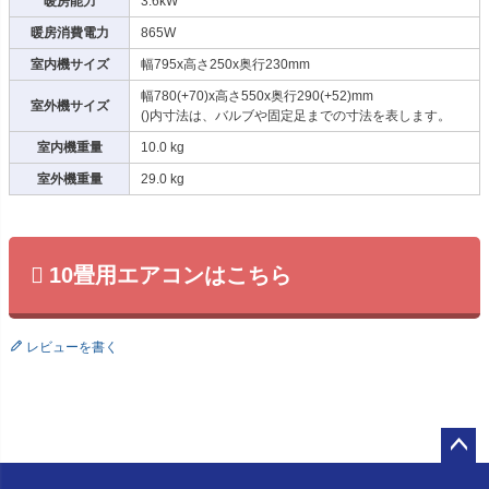
暖房能力
3.6kW
暖房消費電力
865W
室内機サイズ
幅795x高さ250x奥行230mm
幅780(+70)x高さ550x奥行290(+52)mm
室外機サイズ
()内寸法は、バルブや固定足までの寸法を表します。
室内機重量
10.0 kg
室外機重量
29.0 kg
10畳用エアコンはこちら
レビューを書く
ペー