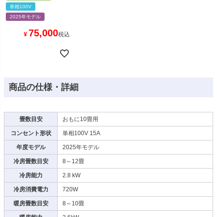
単相100V
2025年モデル
75,000
¥
税込
商品の仕様・詳細
畳数目安
おもに10畳用
コンセント形状
単相100V 15A
年度モデル
2025年モデル
冷房畳数目安
8～12畳
冷房能力
2.8 kW
冷房消費電力
720W
暖房畳数目安
8～10畳