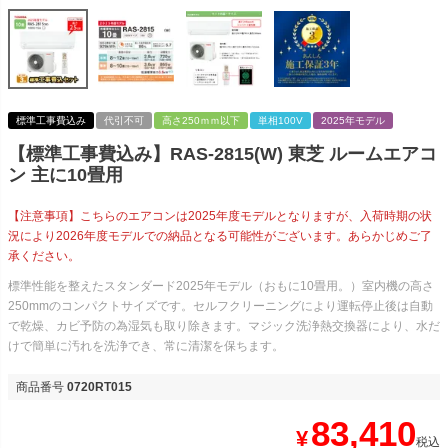
標準工事費込み
代引不可
高さ250ｍｍ以下
単相100V
2025年モデル
【標準工事費込み】RAS-2815(W) 東芝 ルームエアコ
ン 主に10畳用
【注意事項】こちらのエアコンは2025年度モデルとなりますが、入荷時期の状
況により2026年度モデルでの納品となる可能性がございます。あらかじめご了
承ください。
標準性能を整えたスタンダード2025年モデル（おもに10畳用。）室内機の高さ
250mmのコンパクトサイズです。セルフクリーニングにより運転停止後は自動
で乾燥、カビ予防の為湿気も取り除きます。マジック洗浄熱交換器により、水だ
けで簡単に汚れを洗浄でき、常に清潔を保ちます。
商品番号
0720RT015
83,410
¥
税込