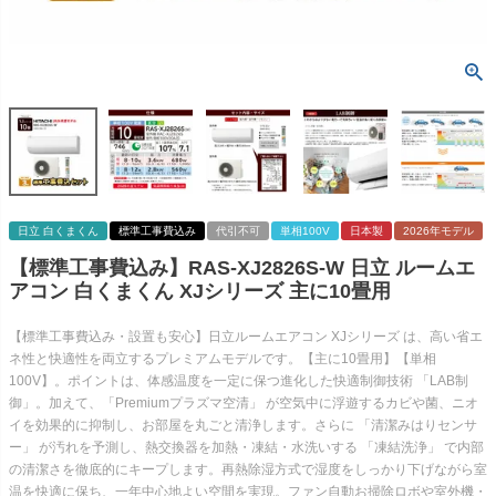
日立 白くまくん
標準工事費込み
代引不可
単相100V
日本製
2026年モデル
【標準工事費込み】RAS-XJ2826S-W 日立 ルームエ
アコン 白くまくん XJシリーズ 主に10畳用
【標準工事費込み・設置も安心】日立ルームエアコン XJシリーズ は、高い省エ
ネ性と快適性を両立するプレミアムモデルです。【主に10畳用】【単相
100V】。ポイントは、体感温度を一定に保つ進化した快適制御技術 「LAB制
御」。加えて、「Premiumプラズマ空清」 が空気中に浮遊するカビや菌、ニオ
イを効果的に抑制し、お部屋を丸ごと清浄します。さらに 「清潔みはりセンサ
ー」 が汚れを予測し、熱交換器を加熱・凍結・水洗いする 「凍結洗浄」 で内部
の清潔さを徹底的にキープします。再熱除湿方式で湿度をしっかり下げながら室
温を快適に保ち、一年中心地よい空間を実現。ファン自動お掃除ロボや室外機・