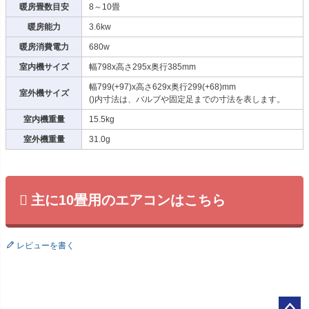
暖房畳数目安
8～10畳
暖房能力
3.6kw
暖房消費電力
680w
室内機サイズ
幅798x高さ295x奥行385mm
幅799(+97)x高さ629x奥行299(+68)mm
室外機サイズ
()内寸法は、バルブや固定足までの寸法を表します。
室内機重量
15.5kg
室外機重量
31.0g
主に10畳用のエアコンはこちら
レビューを書く