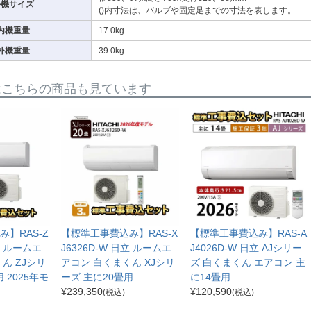
外機サイズ
()内寸法は、バルブや固定足までの寸法を表します。
内機重量
17.0kg
外機重量
39.0kg
はこちらの商品も見ています
】RAS-Z
【標準工事費込み】RAS-X
【標準工事費込み】RAS-A
日立 ルームエ
J6326D-W 日立 ルームエ
J4026D-W 日立 AJシリー
ん ZJシリ
アコン 白くまくん XJシリ
ズ 白くまくん エアコン 主
 2025年モ
ーズ 主に20畳用
に14畳用
¥
239,350
¥
120,590
(税込)
(税込)