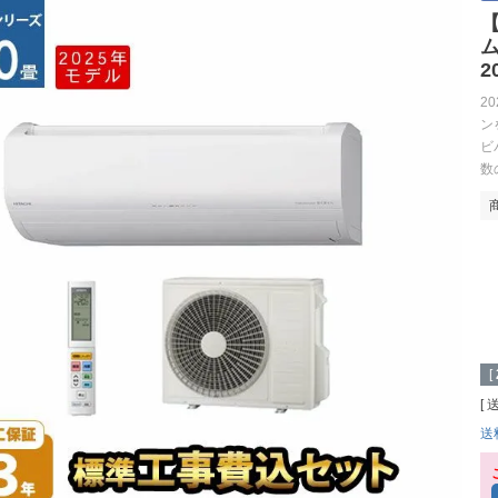
【
ム
2
2
ン
ビ
数
[
送