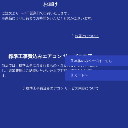
お届け
ップ
へ
ご注文より1～2日営業日で出荷いたします。
※商品により出荷までお時間をいただくものがございます。
お届けについて
標準工事費込みエアコン サービス内容
本体のみ
ページはこちら
当店では、標準工事に含まれるもの・含まれないものを明確に
し、追加費用にご納得いただいた上で丁寧な施工をお約束しま
カートへ
す。
標準工事費込みエアコン サービス内容について