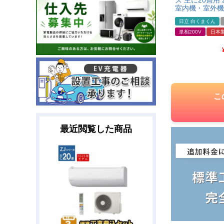
ズ 主に20畳用 
室内機・室外機
日立 白くまくん
単相200V
日本
こ
最近閲覧した商品