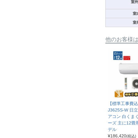
室
室
室
他のお客様
【標準工事費込み
J3625S-W 
アコン 白くまく
ーズ 主に12畳用
デル
¥
186,420
(税込)