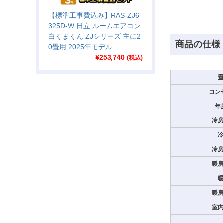
【標準工事費込み】RAS-ZJ6
325D-W 日立 ルームエアコン
白くまくん ZJシリーズ 主に2
商品の仕様
0畳用 2025年モデル
¥
253,740
(税込)
コン
年
冷
冷
暖
暖
室