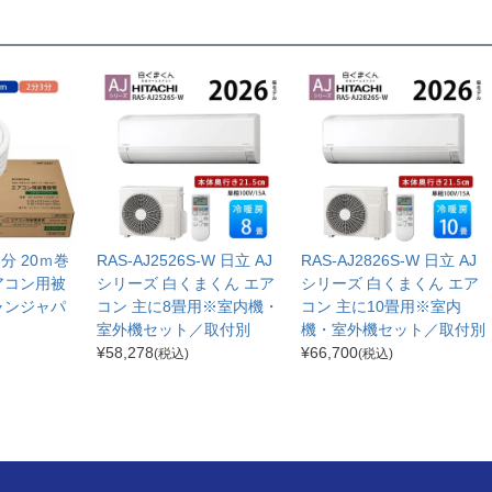
分3分 20ｍ巻
RAS-AJ2526S-W 日立 AJ
RAS-AJ2826S-W 日立 AJ
アコン用被
シリーズ 白くまくん エア
シリーズ 白くまくん エア
ャンジャパ
コン 主に8畳用※室内機・
コン 主に10畳用※室内
室外機セット／取付別
機・室外機セット／取付別
¥
58,278
¥
66,700
(税込)
(税込)