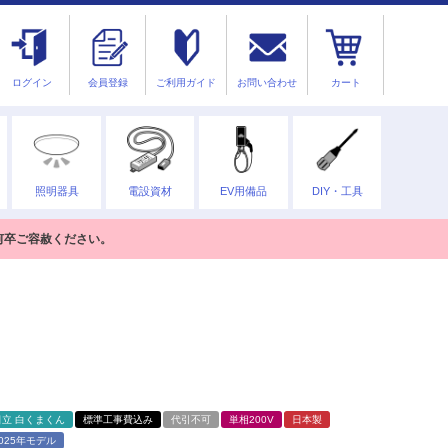
ログイン
会員登録
ご利用ガイド
お問い合わせ
カート
照明器具
電設資材
EV用備品
DIY・工具
何卒ご容赦ください。
日立 白くまくん
標準工事費込み
代引不可
単相200V
日本製
2025年モデル