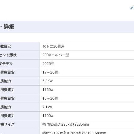
・詳細
畳数目安
おもに20畳用
セント形状
200Vエルバー型
度モデル
2025年
房畳数目安
17～26畳
冷房能力
6.3Kw
房消費電力
1760w
房畳数目安
16～20畳
暖房能力
7.1kw
房消費電力
1700w
内機サイズ
幅798x高さ295x奥行385mm
幅859(+97)x高さ709x奥行319(+68)mm