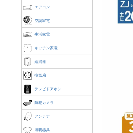
エアコン
空調家電
生活家電
キッチン家電
給湯器
換気扇
テレビドアホン
防犯カメラ
アンテナ
照明器具