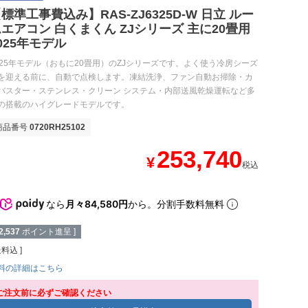
標準工事費込み】RAS-ZJ6325D-W 日立 ルー
エアコン 白くまくん ZJシリーズ 主に20畳用
025年モデル
025年モデル（おもに20畳用）のZJシリーズです。よく使う冷房シーズ
を迎える前に、自動で点検します。凍結洗浄、ファン自動お掃除・カ
バスター・ステンレス・クリーン システム・内部送風乾燥運転など多
の搭載のハイグレードモデルです。
商品番号
0720RH25102
253,740
¥
税込
なら
月々84,580円
から。分割手数料無料
2,537
ポイント進呈 ]
送料込
料の詳細はこちら
ご注文前に必ずご確認ください