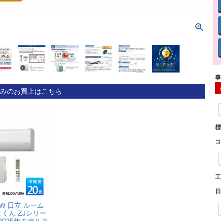
みのお買上はこちら
D-W 日立 ルーム
くん ZJシリー