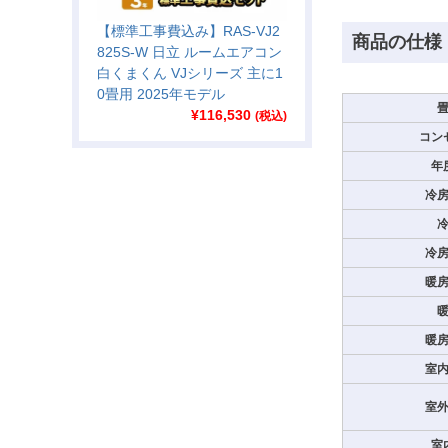
【標準工事費込み】RAS-VJ2
商品の仕様
825S-W 日立 ルームエアコン
白くまくん VJシリーズ 主に1
0畳用 2025年モデル
¥
116,530
(税込)
コン
年
冷
冷
暖
暖
室
室
室