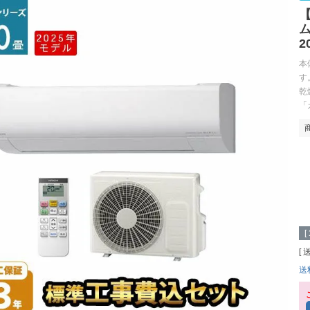
【
ム
2
本
す
乾
「
[
送