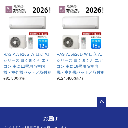
RAS-AJ3626S-W 日立 AJ
RAS-AJ5626D-W 日立 AJ
シリーズ 白くまくん エア
シリーズ 白くまくん エア
コン 主に12畳用※室内
コン 主に18畳用※室内
機・室外機セット／取付別
機・室外機セット／取付別
¥
81,800
¥
124,480
(税込)
(税込)
ペー
ジト
お届け
ップ
へ
ご注文より1～2日営業日で出荷いたします。