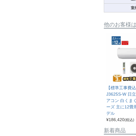
室
他のお客様
【標準工事費込み
J3625S-W 
アコン 白くまく
ーズ 主に12畳用
デル
¥
186,420
(税込)
新着商品