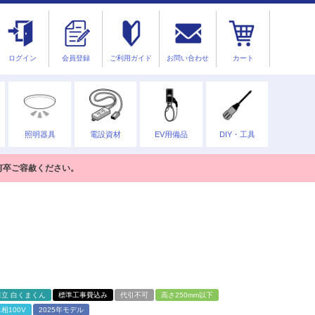
ログイン
会員登録
ご利用ガイド
お問い合わせ
カート
照明器具
電設資材
EV用備品
DIY・工具
何卒ご容赦ください。
日立 白くまくん
標準工事費込み
代引不可
高さ250mm以下
相100V
2025年モデル