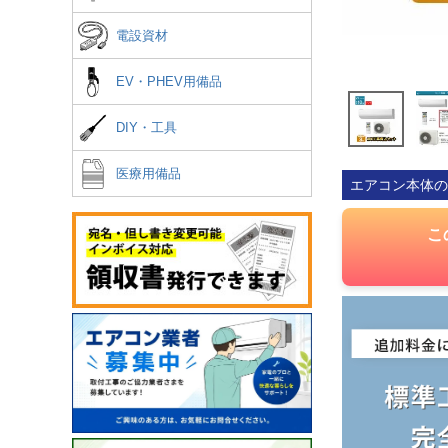
電設資材
EV・PHEV用備品
DIY・工具
医療用備品
エアコン本体の
こ