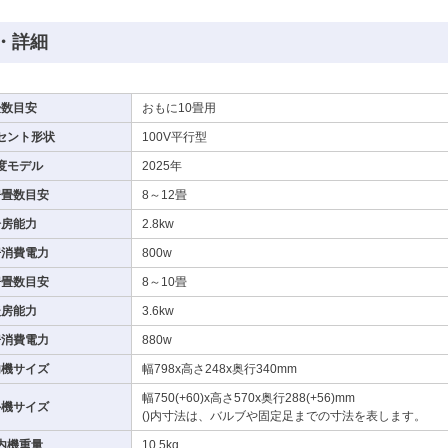
・詳細
畳数目安
おもに10畳用
セント形状
100V平行型
度モデル
2025年
房畳数目安
8～12畳
冷房能力
2.8kw
房消費電力
800w
房畳数目安
8～10畳
暖房能力
3.6kw
房消費電力
880w
内機サイズ
幅798x高さ248x奥行340mm
幅750(+60)x高さ570x奥行288(+56)mm
外機サイズ
()内寸法は、バルブや固定足までの寸法を表します。
内機重量
10.5kg