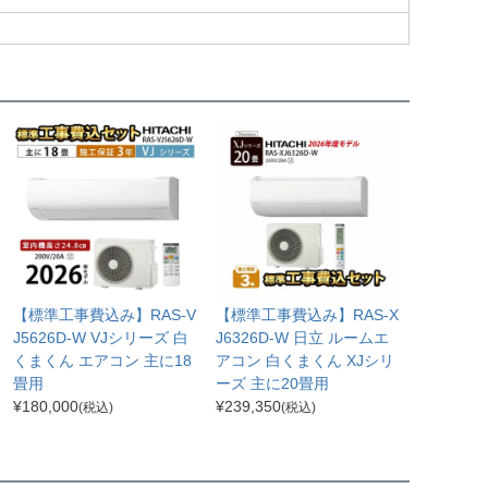
【標準工事費込み】RAS-V
【標準工事費込み】RAS-X
J5626D-W VJシリーズ 白
J6326D-W 日立 ルームエ
くまくん エアコン 主に18
アコン 白くまくん XJシリ
畳用
ーズ 主に20畳用
¥
180,000
¥
239,350
(税込)
(税込)