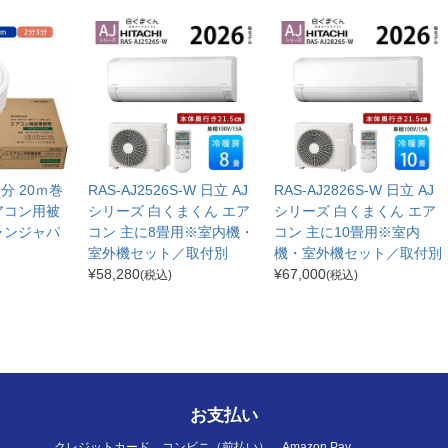
分3分 20ｍ巻
RAS-AJ2526S-W 日立 AJ
RAS-AJ2826S-W 日立 AJ
アコン用被
シリーズ 白くまくん エア
シリーズ 白くまくん エア
ャンジャパ
コン 主に8畳用※室内機・
コン 主に10畳用※室内
室外機セット／取付別
機・室外機セット／取付別
¥
58,280
¥
67,000
(税込)
(税込)
お支払い
クレジットカード、コンビニ（前払い）、Amazon Pay、