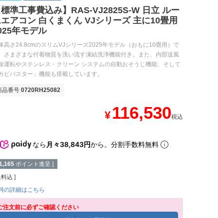
標準工事費込み】RAS-VJ2825S-W 日立 ルー
エアコン 白くまくん VJシリーズ 主に10畳用
025年モデル
体高さ24.8cmのスリムVJシリーズ2025年モデル（おもに10畳用）で
。さまざまな付着物質を洗い流す凍結洗浄機能付き。また、内部送風
燥運転やステンレス・クリーン システムの自動おそうじ機能、そして
カビバスター」機能も搭載しています。
商品番号
0720RH25082
116,530
¥
税込
なら
月々38,843円
から。分割手数料無料
1,165
ポイント進呈 ]
送料込
料の詳細はこちら
ご注文前に必ずご確認ください