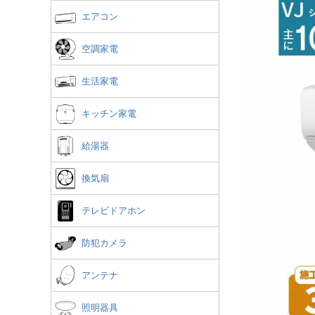
エアコン
空調家電
生活家電
キッチン家電
給湯器
換気扇
テレビドアホン
防犯カメラ
アンテナ
照明器具