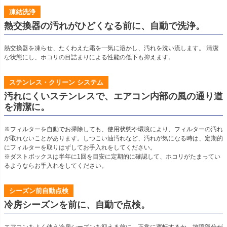
凍結洗浄
熱交換器の汚れがひどくなる前に、自動で洗浄。
熱交換器を凍らせ、たくわえた霜を一気に溶かし、汚れを洗い流します。 清潔
な状態にし、ホコリの目詰まりによる性能の低下も抑えます。
ステンレス・クリーン システム
汚れにくいステンレスで、エアコン内部の風の通り道
を清潔に。
※フィルターを自動でお掃除しても、使用状態や環境により、フィルターの汚れ
が取れないことがあります。しつこい油汚れなど、汚れが気になる時は、定期的
にフィルターを取りはずしてお手入れをしてください。
※ダストボックスは半年に1回を目安に定期的に確認して、ホコリがたまってい
るようならお手入れをしてください。
シーズン前自動点検
冷房シーズンを前に、自動で点検。