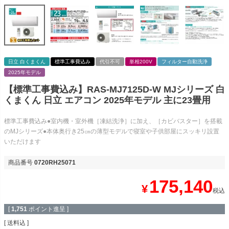
日立 白くまくん
標準工事費込み
代引不可
単相200V
フィルター自動洗浄
2025年モデル
【標準工事費込み】RAS-MJ7125D-W MJシリーズ 白
くまくん 日立 エアコン 2025年モデル 主に23畳用
標準工事費込み●室内機・室外機［凍結洗浄］に加え、［カビバスター］を搭載
のMJシリーズ●本体奥行き25㎝の薄型モデルで寝室や子供部屋にスッキリ設置
いただけます
商品番号
0720RH25071
175,140
¥
税込
[
1,751
ポイント進呈 ]
送料込