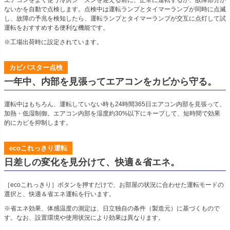
エアコンをよく使う冷房シーズンを迎える前に、正常に運転するか、故障部分が
ないかを自動で点検します。点検中は運転ランプとタイマーランプが同時に点滅
し、故障の予兆を検知したら、運転ランプとタイマーランプが交互に点灯して試
運転をおすすめする便利な機能です。
※工場出荷時に設定されています。
カビバスター点検
一年中、内部を見張ってエアコンをカビから守る。
運転中はもちろん、運転していない時も24時間365日エアコン内部を見張って、
加熱・低湿制御。エアコン内部を湿度約30%以下にキープして、短時間で効果
的にカビを抑制します。
ecoこれっきり運転
日差しの変化を見分けて、快適＆省エネ。
［ecoこれっきり］ボタンを押すだけで、お部屋の状況に合わせた運転モードの
選択と、快適＆省エネ運転を行います。
※省エネ効果、体感温度の測定は、日立独自の条件（製造元）に基づくもので
す。なお、設置環境や使用状況により効果は異なります。