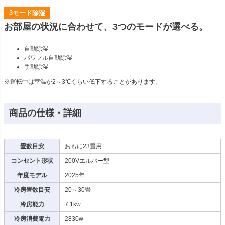
3モード除湿
お部屋の状況に合わせて、3つのモードが選べる。
自動除湿
パワフル自動除湿
手動除湿
※運転中は室温が2～3℃くらい低下することがあります。
商品の仕様・詳細
畳数目安
おもに23畳用
コンセント形状
200Vエルバー型
年度モデル
2025年
冷房畳数目安
20～30畳
冷房能力
7.1kw
冷房消費電力
2830w