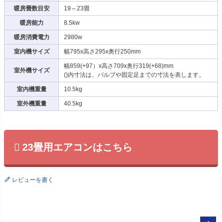
暖房畳数目安
19～23畳
暖房能力
8.5kw
暖房消費電力
2980w
室内機サイズ
幅795x高さ295x奥行250mm
幅859(+97）x高さ709x奥行319(+68)mm
室外機サイズ
()内寸法は、バルブや固定足までの寸法を表します。
室内機重量
10.5kg
室外機重量
40.5kg
23畳用エアコンはこちら
レビューを書く