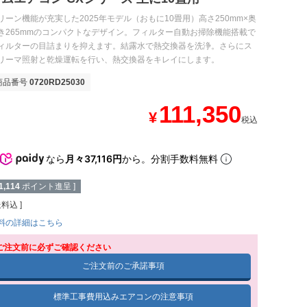
リーン機能が充実した2025年モデル（おもに10畳用）高さ250mm×奥
き265mmのコンパクトなデザイン。フィルター自動お掃除機能搭載で
ィルターの目詰まりを抑えます。結露水で熱交換器を洗浄。さらにス
リーマ照射と乾燥運転を行い、熱交換器をキレイにします。
商品番号
0720RD25030
111,350
¥
税込
なら
月々37,116円
から。分割手数料無料
1,114
ポイント進呈 ]
送料込
料の詳細はこちら
ご注文前に必ずご確認ください
ご注文前のご承諾事項
標準工事費用込みエアコンの注意事項