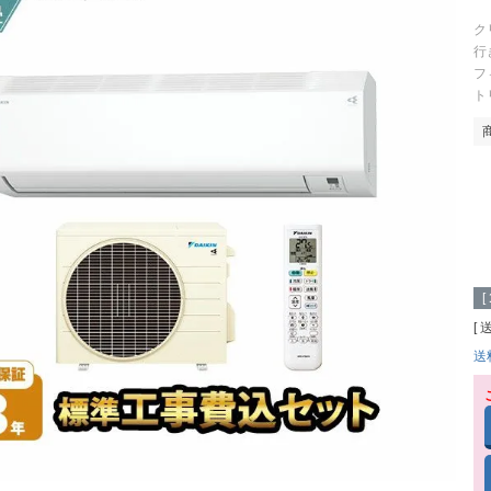
ク
行
フ
ト
[
送