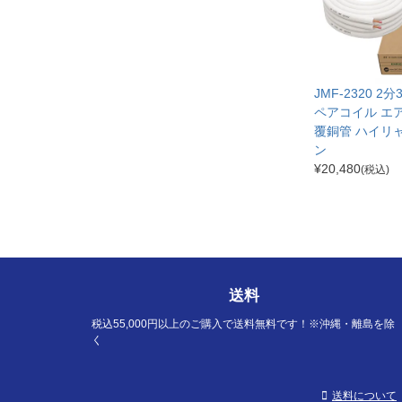
JMF-2320 2
ペアコイル エ
覆銅管 ハイリ
ン
¥
20,480
(税込)
送料
税込55,000円以上のご購入で送料無料です！※沖縄・離島を除
く
送料について