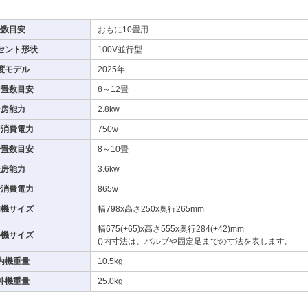
畳数目安
おもに10畳用
セント形状
100V並行型
度モデル
2025年
房畳数目安
8～12畳
冷房能力
2.8kw
房消費電力
750w
房畳数目安
8～10畳
暖房能力
3.6kw
房消費電力
865w
内機サイズ
幅798x高さ250x奥行265mm
幅675(+65)x高さ555x奥行284(+42)mm
外機サイズ
()内寸法は、バルブや固定足までの寸法を表します。
内機重量
10.5kg
外機重量
25.0kg