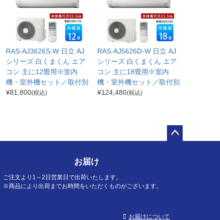
RAS-AJ3626S-W 日立 AJ
RAS-AJ5626D-W 日立 AJ
シリーズ 白くまくん エア
シリーズ 白くまくん エア
コン 主に12畳用※室内
コン 主に18畳用※室内
機・室外機セット／取付別
機・室外機セット／取付別
¥
81,800
¥
124,480
(税込)
(税込)
ペー
ジト
お届け
ップ
へ
ご注文より1～2日営業日で出荷いたします。
※商品により出荷までお時間をいただくものがございます。
お届けについて