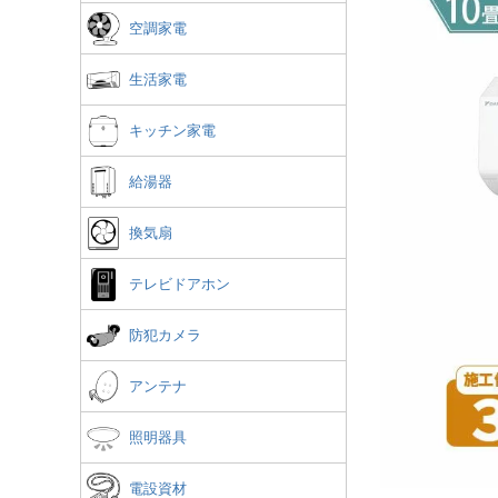
空調家電
生活家電
キッチン家電
給湯器
換気扇
テレビドアホン
防犯カメラ
アンテナ
照明器具
電設資材