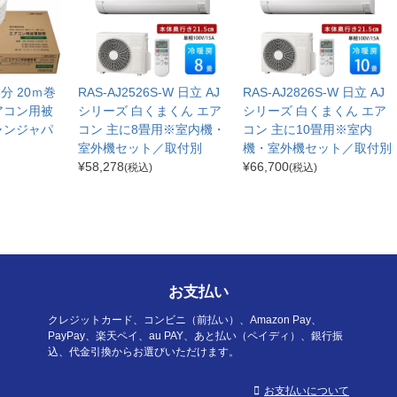
分3分 20ｍ巻
RAS-AJ2526S-W 日立 AJ
RAS-AJ2826S-W 日立 AJ
アコン用被
シリーズ 白くまくん エア
シリーズ 白くまくん エア
ャンジャパ
コン 主に8畳用※室内機・
コン 主に10畳用※室内
室外機セット／取付別
機・室外機セット／取付別
¥
58,278
¥
66,700
(税込)
(税込)
お支払い
クレジットカード、コンビニ（前払い）、Amazon Pay、
PayPay、楽天ペイ、au PAY、あと払い（ペイディ）、銀行振
込、代金引換からお選びいただけます。
お支払いについて