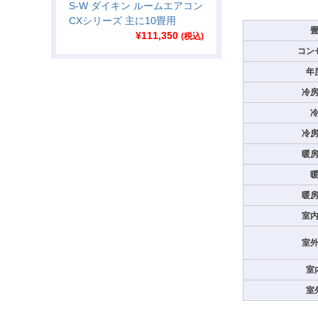
S-W ダイキン ルームエアコン
CXシリーズ 主に10畳用
¥
111,350
(税込)
コン
年
冷
冷
暖
暖
室
室
室
室