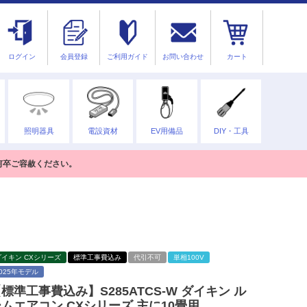
ログイン
会員登録
ご利用ガイド
お問い合わせ
カート
照明器具
電設資材
EV用備品
DIY・工具
何卒ご容赦ください。
ダイキン CXシリーズ
標準工事費込み
代引不可
単相100V
2025年モデル
標準工事費込み】S285ATCS-W ダイキン ル
ムエアコン CXシリーズ 主に10畳用